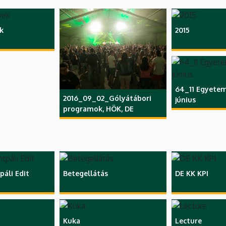
ek
2015
64_11 Egyetemi
2016_09_02_Gólyátábori
június
programok, HÖK, DE
páli Edit
Betegellátás
DE KK KPI
Kuka
Lecture