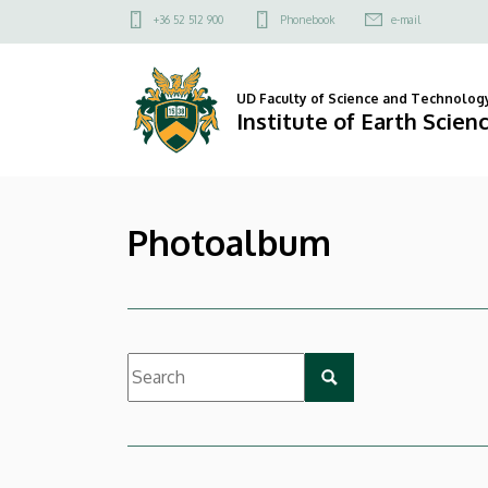
|
Skip
Felső
+36 52 512 900
Phonebook
e-mail
to
kapcsolat
Institute
main
menü
content
of
UD Faculty of Science and Technolog
Institute of Earth Scien
Earth
Sciences
Photoalbum