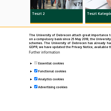
Teszt 2
Teszt Kategór
The University of Debrecen attach great importance t
on a compulsory basis since 25 May 2018, the Universit
schemes. The University of Debrecen has already hand
GDPR, we have updated the Privacy Notice, available t
Further information
Essential cookies
Functional cookies
Analytics cookies
Organization images
Advertising cookies
WITHDRAW CONSENT