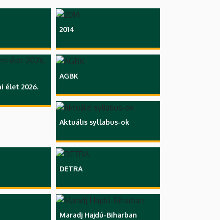
2014
AGBK
 élet 2026.
Aktuális syllabus-ok
DETRA
Maradj Hajdú-Biharban