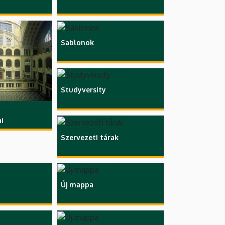
Sablonok
Studyversity
i
Szervezeti tárak
Új mappa