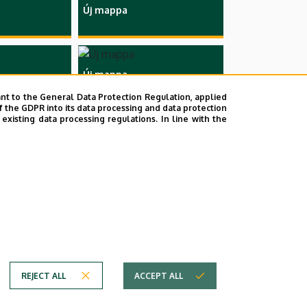
Új mappa
Új mappa
nt to the General Data Protection Regulation, applied
f the GDPR into its data processing and data protection
xisting data processing regulations. In line with the
REJECT ALL
ACCEPT ALL
Technical Information
Copyright © 2026 Unideb