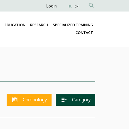
Anonim
Login
HU
EN
Felhasználói
fiók
EDUCATION
RESEARCH
SPECIALIZED TRAINING
menüje
Fő
CONTACT
navigáció
Chronology
Category