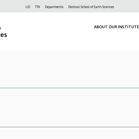
Felső
UD
TTK
Departments
Doctoral School of Earth Sciences
navigáció
ABOUT OUR INSTITUTE
y
ces