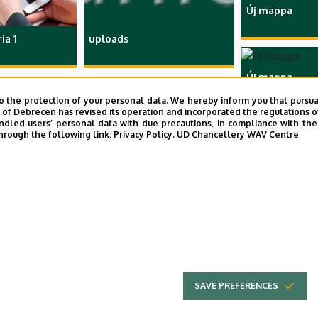
Új mappa
ia 1
uploads
Új mappa
o the protection of your personal data. We hereby inform you that pursua
y of Debrecen has revised its operation and incorporated the regulations o
led users’ personal data with due precautions, in compliance with the e
hrough the following link:
Privacy Policy.
UD Chancellery WAV Centre
SAVE PREFERENCES
Privacy Policy