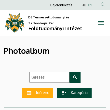
|
Ugrás
Anonim
Bejelentkezés
HU
EN
a
Felhasználói
Földtudományi
tartalomra
DE Természettudományi és
fiók
Intézet
Technológiai Kar
menüje
Földtudományi Intézet
Photoalbum
Időrend
Kategória