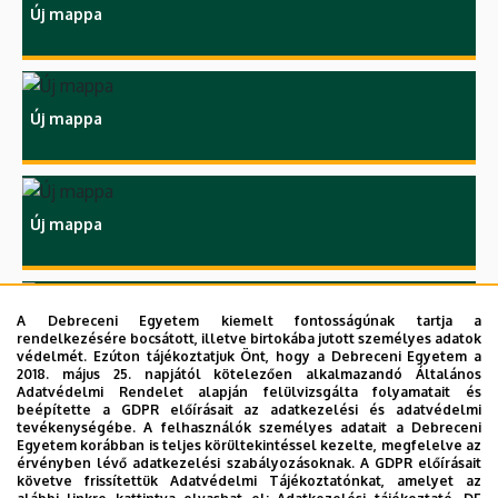
Új mappa
Új mappa
Új mappa
A Debreceni Egyetem kiemelt fontosságúnak tartja a
Új mappa
rendelkezésére bocsátott, illetve birtokába jutott személyes adatok
védelmét. Ezúton tájékoztatjuk Önt, hogy a Debreceni Egyetem a
2018. május 25. napjától kötelezően alkalmazandó Általános
Adatvédelmi Rendelet alapján felülvizsgálta folyamatait és
beépítette a GDPR előírásait az adatkezelési és adatvédelmi
tevékenységébe. A felhasználók személyes adatait a Debreceni
Egyetem korábban is teljes körültekintéssel kezelte, megfelelve az
érvényben lévő adatkezelési szabályozásoknak. A GDPR előírásait
követve frissítettük Adatvédelmi Tájékoztatónkat, amelyet az