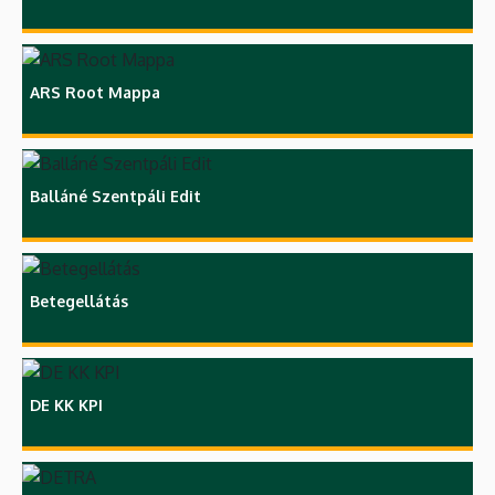
ARS Root Mappa
Balláné Szentpáli Edit
Betegellátás
DE KK KPI