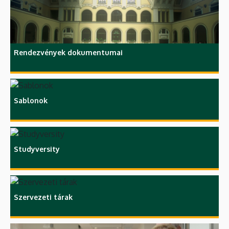
Rendezvények dokumentumai
Sablonok
Studyversity
Szervezeti tárak