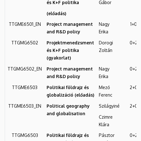
és K+F politika
Gábor
Earth
(előadás)
Sciences
TTGME6501_EN
Project management
Nagy
1+0
and R&D policy
Erika
TTGMG6502
Projektmenedzsment
Dorogi
0+2
és K+F politika
Zoltán
(gyakorlat)
TTGMG6502_EN
Project management
Nagy
0+2
and R&D policy
Erika
TTGME6503
Politikai földrajz és
Mező
2+0
globalizáció (előadás)
Ferenc
TTGME6503_EN
Political geography
Szilágyiné
2+0
and globalisation
Czimre
Klára
TTGMG6503
Politikai földrajz és
Pásztor
0+2