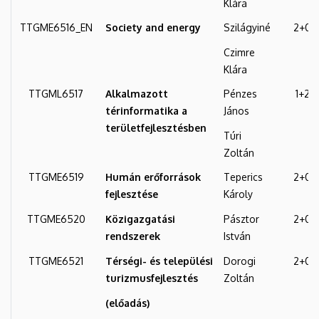
Klára
TTGME6516_EN
Society and energy
Szilágyiné
2+0
Czimre
Klára
TTGML6517
Alkalmazott
Pénzes
1+2
térinformatika a
János
területfejlesztésben
Túri
Zoltán
TTGME6519
Humán erőforrások
Teperics
2+0
fejlesztése
Károly
TTGME6520
Közigazgatási
Pásztor
2+0
rendszerek
István
TTGME6521
Térségi- és települési
Dorogi
2+0
turizmusfejlesztés
Zoltán
(előadás)