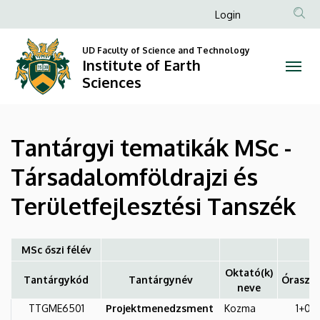
Tantárgyi
Skip
Anonim
Login
to
Felhasználói
tematikák
main
UD Faculty of Science and Technology
fiók
content
Institute of Earth
MSc
menüje
Sciences
-
Társadalomföldrajzi
Tantárgyi tematikák MSc -
és
Társadalomföldrajzi és
Területfejlesztési
Területfejlesztési Tanszék
Tanszék
|
MSc őszi félév
Institute
Oktató(k)
Tantárgykód
Tantárgynév
Óraszá
neve
of
TTGME6501
Projektmenedzsment
Kozma
1+0