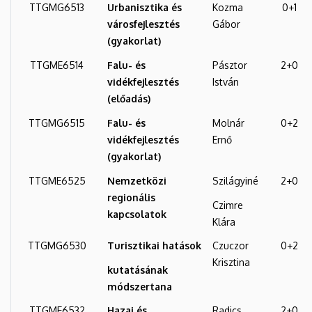
TTGMG6513
Urbanisztika és
Kozma
0+1
városfejlesztés
Gábor
(gyakorlat)
TTGME6514
Falu- és
Pásztor
2+0
vidékfejlesztés
István
(előadás)
TTGMG6515
Falu- és
Molnár
0+2
vidékfejlesztés
Ernő
(gyakorlat)
TTGME6525
Nemzetközi
Szilágyiné
2+0
regionális
Czimre
kapcsolatok
Klára
TTGMG6530
Turisztikai hatások
Czuczor
0+2
Krisztina
kutatásának
módszertana
TTGME6532
Hazai és
Radics
2+0