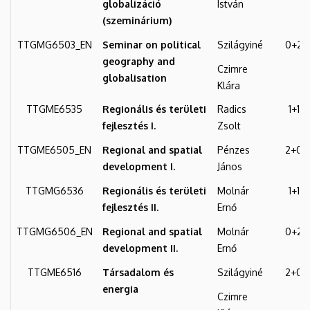
globalizáció
István
(szeminárium)
TTGMG6503_EN
Seminar on political
Szilágyiné
0+2
geography and
Czimre
globalisation
Klára
TTGME6535
Regionális és területi
Radics
1+1
fejlesztés I.
Zsolt
TTGME6505_EN
Regional and spatial
Pénzes
2+0
development I.
János
TTGMG6536
Regionális és területi
Molnár
1+1
fejlesztés II.
Ernő
TTGMG6506_EN
Regional and spatial
Molnár
0+2
development II.
Ernő
TTGME6516
Társadalom és
Szilágyiné
2+0
energia
Czimre