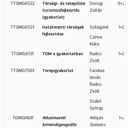
TTGMG6522
Térségi- és települési
Dorogi
0+2
turizmusfejlesztés
Zoltán
(gyakorlat)
TTGMG6523
Határmenti térségek
Szilágyiné
1+2
fejlesztése
Czimre
Klára
TTGMG6531
TDM a gyakorlatban
Radics
1+2
Zsolt
TTGMG7503
Terepgyakorlat
Fazekas
István
Radics
Zsolt
Szabó
György
TGMG0420
Alkalmazott
Mátyás
1+2
kriminálgeográfia
Szabolcs