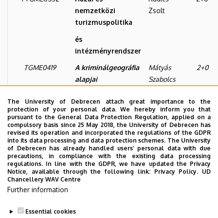
nemzetközi
Zsolt
turizmuspolitika
és
intézményrendszer
TGME0419
A kriminálgeográfia
Mátyás
2+0
alapjai
Szabolcs
TGME0421
Cross-Border
Szilágyiné
2+0
The University of Debrecen attach great importance to the
Cooperations
protection of your personal data. We hereby inform you that
Czimre
pursuant to the General Data Protection Regulation, applied on a
- Theory and
Klára
compulsory basis since 25 May 2018, the University of Debrecen has
revised its operation and incorporated the regulations of the GDPR
Practice
into its data processing and data protection schemes. The University
of Debrecen has already handled users’ personal data with due
TGME0423
Social Geography of
Pénzes
2+0
precautions, in compliance with the existing data processing
regulations. In line with the GDPR, we have updated the Privacy
Hungary
János
Notice, available through the following link:
Privacy Policy.
UD
Chancellery WAV Centre
Molnár
Further information
Ernő
Essential cookies