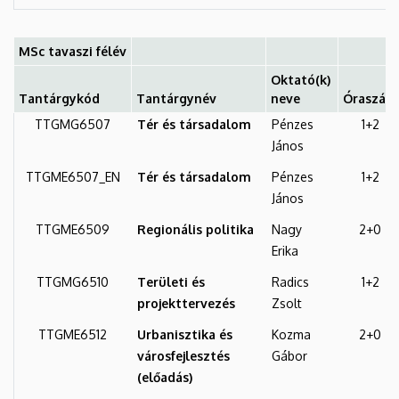
MSc tavaszi félév
Oktató(k)
Tantárgykód
Tantárgynév
neve
Óraszám
TTGMG6507
Tér és társadalom
Pénzes
1+2
János
TTGME6507_EN
Tér és társadalom
Pénzes
1+2
János
TTGME6509
Regionális politika
Nagy
2+0
Erika
TTGMG6510
Területi és
Radics
1+2
projekttervezés
Zsolt
TTGME6512
Urbanisztika és
Kozma
2+0
városfejlesztés
Gábor
(előadás)