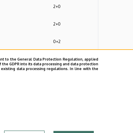
2+0
2+0
0+2
0+2
nt to the General Data Protection Regulation, applied
0+2
f the GDPR into its data processing and data protection
xisting data processing regulations. In line with the
2+0