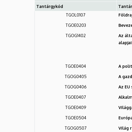
Tantárgykód
Tantá
TGOL0107
Földra
TGOE0203
Beveze
TGOG1402
Az ált
alapjai 
TGOE0404
A polit
TGOG0405
A gazd
TGOG0406
Az EU 
TGOE0407
Alkalm
TGOE0409
Világg
TGOE0504
Európa
TGOG0507
Világ 