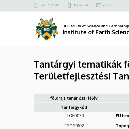
Tantárgyi
Skip
Felső
+36 52 512 900
Phonebook
e-mail
to
kapcsolat
tematikák
main
menü
content
földrajz
UD Faculty of Science and Technolog
Institute of Earth Scien
tanár
-
Tantárgyi tematikák f
Társadalomföldrajzi
Területfejlesztési Ta
és
Területfejlesztési
Tanszék
földrajz tanár őszi félév
Tantárgykód
|
TTOE0030
EU is
Institute
TGOG0102
Topogr