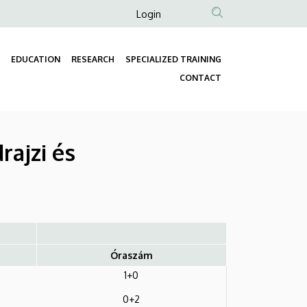
Anonim
Login
Felhasználói
fiók
EDUCATION
RESEARCH
SPECIALIZED TRAINING
menüje
Fő
CONTACT
navigáció
rajzi és
Óraszám
1+0
0+2