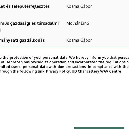
let és településfejlesztés
Kozma Gábor
zmus gazdasági és társadalmi
Molnár Ernő
i
mányzati gazdálkodás
Kozma Gábor
jzi szakmódszertan II.
Teperics Károly
o the protection of your personal data. We hereby inform you that pursua
jzi szakmódszertan IV.
Teperics Károly
y of Debrecen has revised its operation and incorporated the regulations o
led users’ personal data with due precautions, in compliance with the e
yakorlat I.
Négyesi Gábor Molnár Ernő
hrough the following link:
Privacy Policy.
UD Chancellery WAV Centre
yakorlat II.
Négyesi Gábor Teperics Károly
ntúli közösségek
Teperics Károly
anulmányi célú migráció