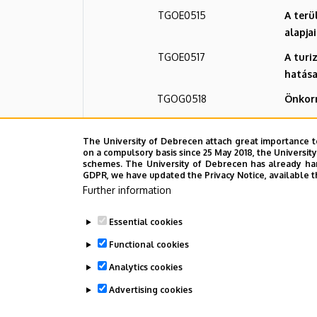
TGOE0515
A terü
alapjai
TGOE0517
A turi
hatása
TGOG0518
Önkor
TGOG0611
Földra
The University of Debrecen attach great importance t
TGOG0613
Földra
on a compulsory basis since 25 May 2018, the Universit
schemes. The University of Debrecen has already hand
TGOG0601
Terepg
GDPR, we have updated the Privacy Notice, available t
Further information
TGOG0602
Terepg
TGOE0530
Határo
Essential cookies
Functional cookies
és a t
Analytics cookies
Advertising cookies
Last update:
2023. 06. 08. 11:24