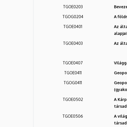
of
TGOE0203
Beveze
Earth
TGOG0204
A föld
TGOE0401
Az ált
Sciences
alapjai 
TGOE0403
Az ált
TGOE0407
Világg
TGOE0411
Geopol
TGOG0411
Geopol
(gyako
TGOE0502
A Kár
társad
TGOE0506
A vilá
társad