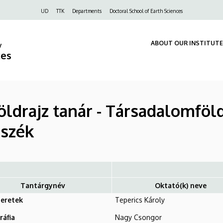
Felső
UD
TTK
Departments
Doctoral School of Earth Sciences
navigáció
ABOUT OUR INSTITUTE
y
ces
öldrajz tanár - Társadalomföld
nszék
Tantárgynév
Oktató(k) neve
meretek
Teperics Károly
áfia
Nagy Csongor