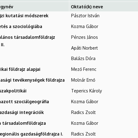
rgynév
Oktató(k) neve
jzi kutatási módszerek
Pásztor István
tés a szociológiába
Kozma Gábor
alános társadalomföldrajz
Pénzes János
II.
Apáti Norbert
Balázs Dóra
ikai földrajz alapjai
Mező Ferenc
asági tevékenységek földrajza
Molnár Ernő
szakpolitikái
Teperics Károly
azott szociálgeográfia
Kozma Gábor
azdasági integrációk
Radics Zsolt
 társadalomföldrajza
Kozma Gábor
regionális gazdaságföldrajza I.
Radics Zsolt