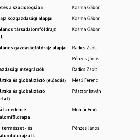
tés a szociológiába
Kozma Gábor
rajz közgazdasági alapjai
Kozma Gábor
alános társadalomföldrajz
Kozma Gábor
I.
alános gazdaságföldrajz alapjai
Radics Zsolt
Pénzes János
azdasági integrációk
Radics Zsolt
itika és globalizáció (előadás)
Mező Ferenc
itika és globalizáció
Pásztor István
rlat)
pát-medence
Molnár Ernő
alomföldrajza
g természet- és
Pénzes János
alomföldrajza II.