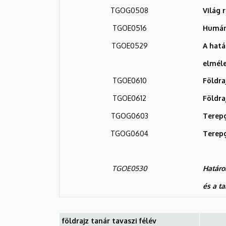
TGOG0508
Világ 
TGOE0516
Humán 
TGOE0529
A hat
elméle
TGOE0610
Földra
TGOE0612
Földra
TGOG0603
Terepg
TGOG0604
Terepg
TGOE0530
Határo
és a t
földrajz tanár tavaszi félév