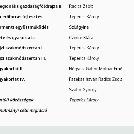
regionális gazdaságföldrajza II.
Radics Zsolt
erőforrás fejlesztés
Teperics Károly
ármenti együttműködés
Szilágyiné
te és gyakorlata
Czimre Klára
jzi szakmódszertan I.
Teperics Károly
jzi szakmódszertan III.
Teperics Károly
yakorlat III.
Négyesi Gábor Molnár Ernő
yakorlat IV.
Fazekas István Radics Zsolt
Szabó György
ntúli közösségek
Teperics Károly
anulmányi célú migráció