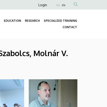
Anonim
Login
HU
EN
Felhasználói
fiók
EDUCATION
RESEARCH
SPECIALIZED TRAINING
menüje
Fő
CONTACT
navigáció
 Szabolcs, Molnár V.