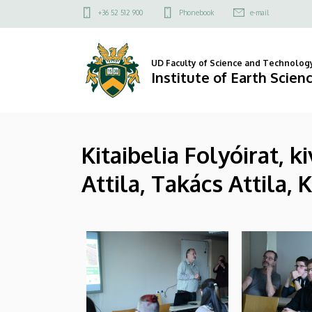
|
Skip
Felső
+36 52 512 900
Phonebook
e-mail
to
kapcsolat
Institute
main
menü
content
of
UD Faculty of Science and Technolog
Institute of Earth Scien
Earth
Sciences
Kitaibelia Folyóirat, 
Attila, Takács Attila,