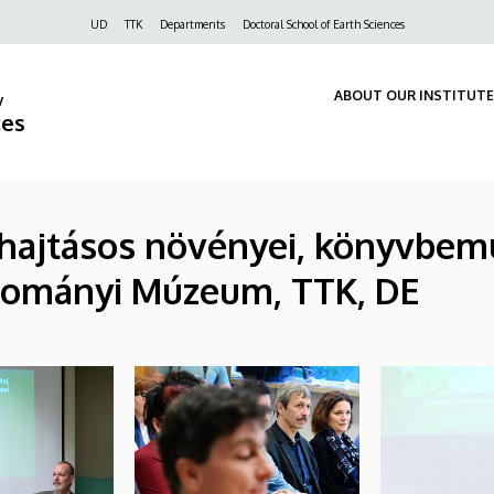
Felső
UD
TTK
Departments
Doctoral School of Earth Sciences
navigáció
ABOUT OUR INSTITUTE
y
ces
 hajtásos növényei, könyvbe
ományi Múzeum, TTK, DE