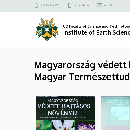
|
Skip
Felső
+36 52 512 900
Phonebook
e-mail
to
kapcsolat
Institute
main
menü
content
of
UD Faculty of Science and Technolog
Institute of Earth Scien
Earth
Sciences
Magyarország védett
Magyar Természettud