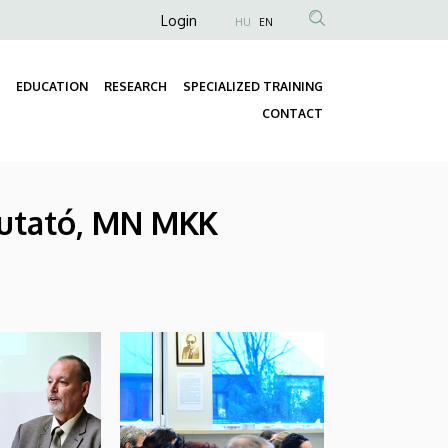
Anonim
Login
HU
EN
Felhasználói
fiók
EDUCATION
RESEARCH
SPECIALIZED TRAINING
menüje
Fő
CONTACT
navigáció
mutató, MN MKK