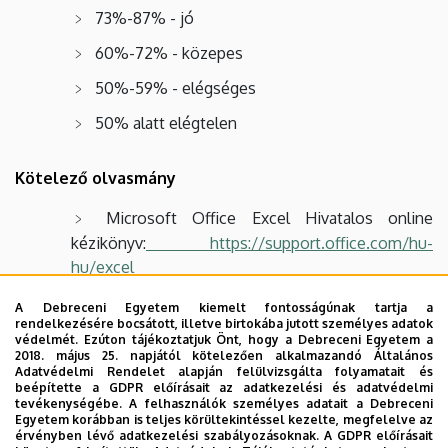
73%-87% - jó
60%-72% - közepes
50%-59% - elégséges
50% alatt elégtelen
Kötelező olvasmány
Microsoft Office Excel Hivatalos online
kézikönyv:
https://support.office.com/hu-
hu/excel
A Debreceni Egyetem kiemelt fontosságúnak tartja a
Ajánlott szakirodalom
rendelkezésére bocsátott, illetve birtokába jutott személyes adatok
védelmét. Ezúton tájékoztatjuk Önt, hogy a Debreceni Egyetem a
2018. május 25. napjától kötelezően alkalmazandó Általános
Pallay, F. 2004. A táblázatkezelés alapjai (a
Adatvédelmi Rendelet alapján felülvizsgálta folyamatait és
Microsoft Excel példáján). Főiskolai Jegyzet.
beépítette a GDPR előírásait az adatkezelési és adatvédelmi
tevékenységébe. A felhasználók személyes adatait a Debreceni
Beregszász
Egyetem korábban is teljes körültekintéssel kezelte, megfelelve az
érvényben lévő adatkezelési szabályozásoknak. A GDPR előírásait
Bártfai, B. 2013. Office 2013 [Word, Excel,