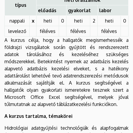
típus
előadás
gyakorlat
labor
nappali
x
heti
0
heti
2
heti
0
levelező
féléves
féléves
féléves
A kurzus célja, hogy a hallgatók megismerhessék a
földrajzi vizsgálatok során gyűjtött és rendszerezett
adatok tárolásához és kezeléséhez szükséges
módszerekkel. Betekintést nyernek az adatbázis kezelés
alapvető adatbázis kezelési elveket, s a hatékony
adattárolást lehetővé tevő adatrendszerezési metódusok
alkalmazását sajátítják el. A kurzus segítségével a
hallgatók olyan gyakorlati ismeretekre tesznek szert a
Microsoft Office Excel segítségével, melyek jóval
túlmutatnak az alapvető táblázatkezelési funkciókon.
A kurzus tartalma, témakörei
Hidrológiai adatgyűjtési technológiák és alapfogalmak