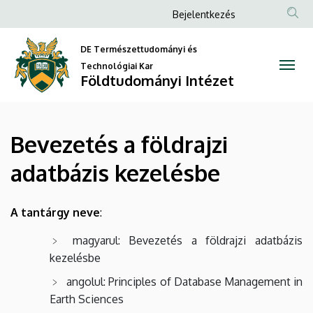
Bevezetés
Ugrás
Anonim
Bejelentkezés
a
Felhasználói
a
tartalomra
DE Természettudományi és
fiók
földrajzi
Technológiai Kar
menüje
Földtudományi Intézet
adatbázis
kezelésbe
Bevezetés a földrajzi
|
adatbázis kezelésbe
Földtudományi
Intézet
A tantárgy neve
:
magyarul: Bevezetés a földrajzi adatbázis
kezelésbe
angolul: Principles of Database Management in
Earth Sciences