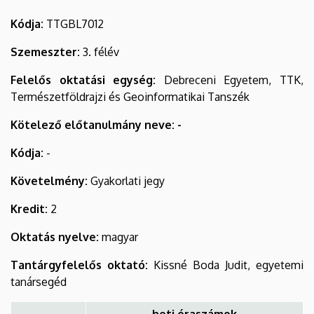
Kódja:
TTGBL7012
Szemeszter:
3. félév
Felelős oktatási egység:
Debreceni Egyetem, TTK,
Természetföldrajzi és Geoinformatikai Tanszék
Kötelező előtanulmány neve: -
Kódja:
-
Követelmény:
Gyakorlati jegy
Kredit:
2
Oktatás nyelve:
magyar
Tantárgyfelelős oktató:
Kissné Boda Judit, egyetemi
tanársegéd
heti óraszámok