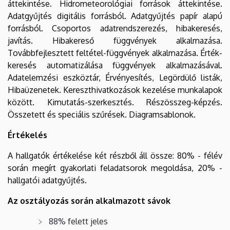
áttekintése. Hidrometeorológiai források áttekintése.
Adatgyűjtés digitális forrásból. Adatgyűjtés papír alapú
forrásból. Csoportos adatrendszerezés, hibakeresés,
javítás. Hibakereső függvények alkalmazása.
Továbbfejlesztett feltétel-függvények alkalmazása. Érték-
keresés automatizálása függvények alkalmazásával.
Adatelemzési eszköztár, Érvényesítés, Legördülő listák,
Hibaüzenetek. Kereszthivatkozások kezelése munkalapok
között. Kimutatás-szerkesztés. Részösszeg-képzés.
Összetett és speciális szűrések. Diagramsablonok.
Értékelés
A hallgatók értékelése két részből áll össze: 80% - félév
során megírt gyakorlati feladatsorok megoldása, 20% -
hallgatói adatgyűjtés.
Az osztályozás során alkalmazott sávok
88% felett jeles