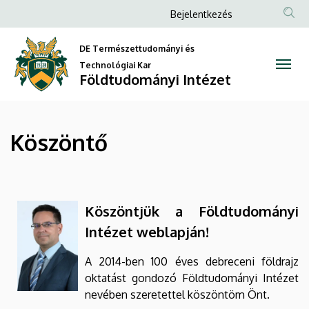
Köszöntő
Ugrás
Anonim
Bejelentkezés
a
Felhasználói
|
tartalomra
DE Természettudományi és
fiók
Földtudományi
Technológiai Kar
menüje
Földtudományi Intézet
Intézet
Köszöntő
Köszöntjük a Földtudományi
Intézet weblapján!
A 2014-ben 100 éves debreceni földrajz
oktatást gondozó Földtudományi Intézet
nevében szeretettel köszöntöm Önt.