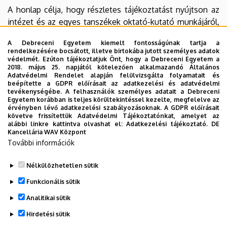
A honlap célja, hogy részletes tájékoztatást nyújtson az
intézet és az egyes tanszékek oktató-kutató munkájáról,
és így járuljon hozzá a debreceni földrajzi/földtudományi
A Debreceni Egyetem kiemelt fontosságúnak tartja a
"iskola" jobb megismeréséhez.
rendelkezésére bocsátott, illetve birtokába jutott személyes adatok
védelmét. Ezúton tájékoztatjuk Önt, hogy a Debreceni Egyetem a
2018. május 25. napjától kötelezően alkalmazandó Általános
Adatvédelmi Rendelet alapján felülvizsgálta folyamatait és
Tisztelettel:
beépítette a GDPR előírásait az adatkezelési és adatvédelmi
tevékenységébe. A felhasználók személyes adatait a Debreceni
Dr. Szabó Szilárd
Egyetem korábban is teljes körültekintéssel kezelte, megfelelve az
érvényben lévő adatkezelési szabályozásoknak. A GDPR előírásait
intézetigazgató
követve frissítettük Adatvédelmi Tájékoztatónkat, amelyet az
alábbi linkre kattintva olvashat el:
Adatkezelési tájékoztató.
DE
Kancellária WAV Központ
További információk
Nélkülözhetetlen sütik
Legutóbbi frissítés:
2023. 06. 08. 11:24
Funkcionális sütik
Analitikai sütik
Hirdetési sütik