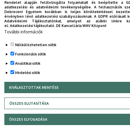
Rendelet alapján felülvizsgálta folyamatait és beépítette a G
adatkezelési és adatvédelmi tevékenységébe. A felhasználók sz
Debreceni Egyetem korábban is teljes körültekintéssel kezelt
érvényben lévő adatkezelési szabályozásoknak. A GDPR előírásait kö
Adatvédelmi Tájékoztatónkat, amelyet az alábbi linkre kat
el:
Adatkezelési tájékoztató.
DE Kancellária WAV Központ
További információk
Nélkülözhetetlen sütik
Funkcionális sütik
Analitikai sütik
Hirdetési sütik
KIVÁLASZTOTTAK MENTÉSE
WITHDRAW CONSENT
ÖSSZES ELUTASÍTÁSA
ÖSSZES ELFOGADÁSA