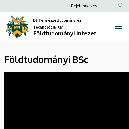
Földtudományi
Ugrás
Anonim
Bejelentkezés
a
Felhasználói
BSc
tartalomra
DE Természettudományi és
fiók
|
Technológiai Kar
menüje
Földtudományi Intézet
Földtudományi
Intézet
Földtudományi BSc