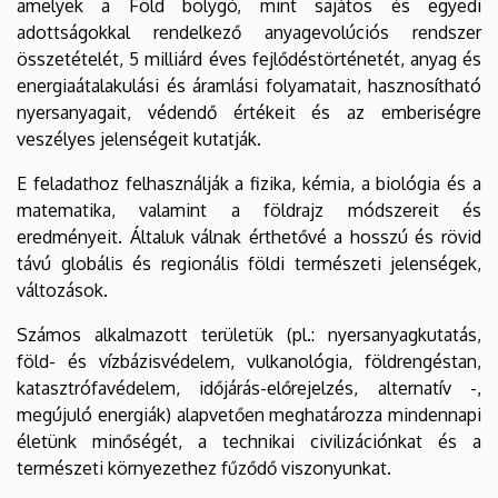
amelyek a Föld bolygó, mint sajátos és egyedi
adottságokkal rendelkező anyagevolúciós rendszer
összetételét, 5 milliárd éves fejlődéstörténetét, anyag és
energiaátalakulási és áramlási folyamatait, hasznosítható
nyersanyagait, védendő értékeit és az emberiségre
veszélyes jelenségeit kutatják.
E feladathoz felhasználják a fizika, kémia, a biológia és a
matematika, valamint a földrajz módszereit és
eredményeit. Általuk válnak érthetővé a hosszú és rövid
távú globális és regionális földi természeti jelenségek,
változások.
Számos alkalmazott területük (pl.: nyersanyagkutatás,
föld- és vízbázisvédelem, vulkanológia, földrengéstan,
katasztrófavédelem, időjárás-előrejelzés, alternatív -,
megújuló energiák) alapvetően meghatározza mindennapi
életünk minőségét, a technikai civilizációnkat és a
természeti környezethez fűződő viszonyunkat.