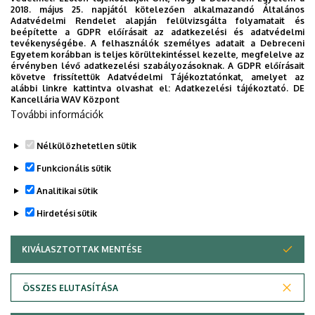
2018. május 25. napjától kötelezően alkalmazandó Általános
Adatvédelmi Rendelet alapján felülvizsgálta folyamatait és
beépítette a GDPR előírásait az adatkezelési és adatvédelmi
tevékenységébe. A felhasználók személyes adatait a Debreceni
Egyetem korábban is teljes körültekintéssel kezelte, megfelelve az
érvényben lévő adatkezelési szabályozásoknak. A GDPR előírásait
követve frissítettük Adatvédelmi Tájékoztatónkat, amelyet az
alábbi linkre kattintva olvashat el:
Adatkezelési tájékoztató.
DE
Kancellária WAV Központ
További információk
Bővebben>>>
Nélkülözhetetlen sütik
Legutóbbi frissítés:
2023. 06. 19. 08:44
Funkcionális sütik
Analitikai sütik
Hirdetési sütik
KIVÁLASZTOTTAK MENTÉSE
WITHDRAW CONSENT
Adatvédelem
Adatvédelem
ÖSSZES ELUTASÍTÁSA
Technikai információk