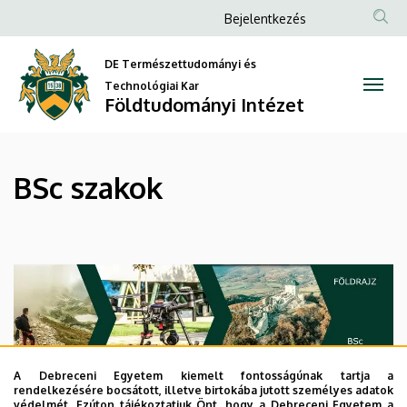
BSc
Ugrás
Anonim
Bejelentkezés
a
Felhasználói
szakok
tartalomra
DE Természettudományi és
fiók
|
Technológiai Kar
menüje
Földtudományi Intézet
Földtudományi
Intézet
BSc szakok
A Debreceni Egyetem kiemelt fontosságúnak tartja a
rendelkezésére bocsátott, illetve birtokába jutott személyes adatok
Bővebben>>>
védelmét. Ezúton tájékoztatjuk Önt, hogy a Debreceni Egyetem a