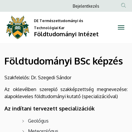
Földtudományi
Ugrás
Anonim
Bejelentkezés
a
Felhasználói
BSc
tartalomra
DE Természettudományi és
fiók
képzés
Technológiai Kar
menüje
Földtudományi Intézet
|
Földtudományi
Földtudományi BSc képzés
Intézet
Szakfelelős: Dr. Szegedi Sándor
Az oklevélben szereplő szakképzettség megnevezése:
alapokleveles földtudományi kutató (specializációval)
Az indítani tervezett specializációk
Geológus
Meteorológus