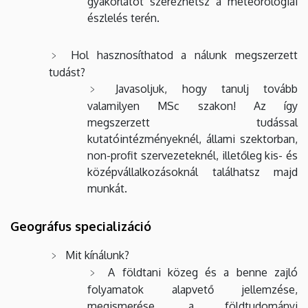
gyakorlatot szerezhetsz a meteorológiai
észlelés terén.
Hol hasznosíthatod a nálunk megszerzett
tudást?
Javasoljuk, hogy tanulj tovább
valamilyen MSc szakon! Az így
megszerzett tudással
kutatóintézményeknél, állami szektorban,
non-profit szervezeteknél, illetőleg kis- és
középvállalkozásoknál találhatsz majd
munkát.
Geográfus specializáció
Mit kínálunk?
A földtani közeg és a benne zajló
folyamatok alapvető jellemzése,
megismerése, a földtudományi