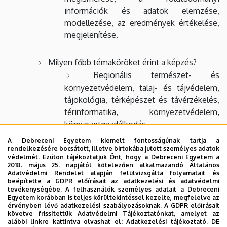
információk és adatok elemzése,
modellezése, az eredmények értékelése,
megjelenítése.
Milyen főbb témaköröket érint a képzés?
Regionális természet- és
környezetvédelem, talaj- és tájvédelem,
tájökológia, térképészet és távérzékelés,
térinformatika, környezetvédelem,
környezetgazdálkodás
A Debreceni Egyetem kiemelt fontosságúnak tartja a
rendelkezésére bocsátott, illetve birtokába jutott személyes adatok
Hol hasznosíthatod a nálunk megszerzett
védelmét. Ezúton tájékoztatjuk Önt, hogy a Debreceni Egyetem a
tudást?
2018. május 25. napjától kötelezően alkalmazandó Általános
Adatvédelmi Rendelet alapján felülvizsgálta folyamatait és
Államigazgatási szervek környezet- és
beépítette a GDPR előírásait az adatkezelési és adatvédelmi
tájvédelmi feladatait ellátó részlegeinél,
tevékenységébe. A felhasználók személyes adatait a Debreceni
Egyetem korábban is teljes körültekintéssel kezelte, megfelelve az
természet- és környezetvédelmi
érvényben lévő adatkezelési szabályozásoknak. A GDPR előírásait
szervezeteknél, környezetvédelmi
követve frissítettük Adatvédelmi Tájékoztatónkat, amelyet az
alábbi linkre kattintva olvashat el:
Adatkezelési tájékoztató.
DE
szolgáltató cégeknél, környezeti