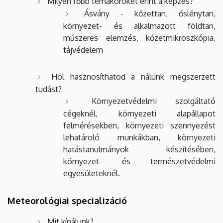
Milyen főbb témaköröket érint a képzés?
Ásvány - kőzettan, őslénytan,
környezet- és alkalmazott földtan,
műszeres elemzés, kőzetmikroszkópia,
tájvédelem
Hol hasznosíthatod a nálunk megszerzett
tudást?
Környezetvédelmi szolgáltató
cégeknél, környezeti alapállapot
felmérésekben, környezeti szennyezést
lehatároló munkákban, környezeti
hatástanulmányok készítésében,
környezet- és természetvédelmi
egyesületeknél.
Meteorológiai specializáció
Mit kínálunk?