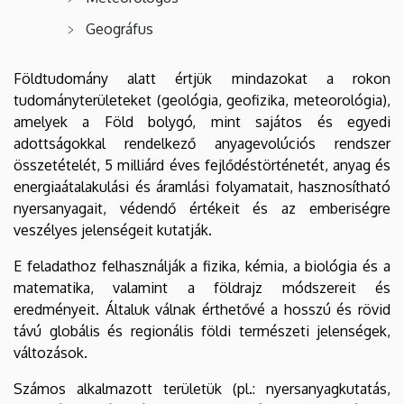
Geográfus
Földtudomány alatt értjük mindazokat a rokon
tudományterületeket (geológia, geofizika, meteorológia),
amelyek a Föld bolygó, mint sajátos és egyedi
adottságokkal rendelkező anyagevolúciós rendszer
összetételét, 5 milliárd éves fejlődéstörténetét, anyag és
energiaátalakulási és áramlási folyamatait, hasznosítható
nyersanyagait, védendő értékeit és az emberiségre
veszélyes jelenségeit kutatják.
E feladathoz felhasználják a fizika, kémia, a biológia és a
matematika, valamint a földrajz módszereit és
eredményeit. Általuk válnak érthetővé a hosszú és rövid
távú globális és regionális földi természeti jelenségek,
változások.
Számos alkalmazott területük (pl.: nyersanyagkutatás,