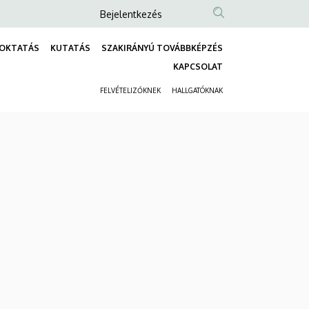
Anonim
Bejelentkezés
Felhasználói
OKTATÁS
KUTATÁS
SZAKIRÁNYÚ TOVÁBBKÉPZÉS
fiók
Fő
KAPCSOLAT
menüje
navigáció
FELVÉTELIZŐKNEK
HALLGATÓKNAK
Másodlagos
navigáció