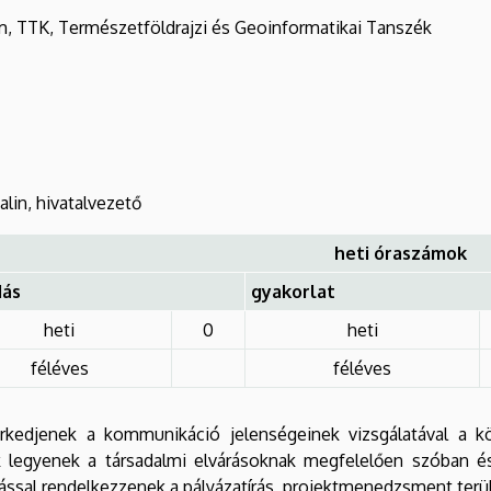
, TTK, Természetföldrajzi és Geoinformatikai Tanszék
in, hivatalvezető
heti óraszámok
dás
gyakorlat
heti
0
heti
féléves
féléves
kedjenek a kommunikáció jelenségeinek vizsgálatával a kö
legyenek a társadalmi elvárásoknak megfelelően szóban és
átással rendelkezzenek a pályázatírás, projektmenedzsment terü