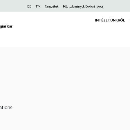
Felső
DE
TTK
Tanszékek
Földtudományok Doktori Iskola
navigáció
INTÉZETÜNKRŐL
iai Kar
ations