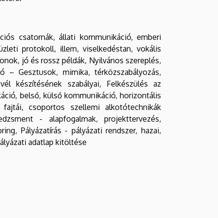
iós csatornák, állati kommunikáció, emberi
ti protokoll, illem, viselkedéstan, vokális
onok, jó és rossz példák, Nyilvános szereplés,
ió – Gesztusok, mimika, térközszabályozás,
levél készítésének szabályai, Felkészülés az
ikáció, belső, külső kommunikáció, horizontális
 fajtái, csoportos szellemi alkotótechnikák
dzsment - alapfogalmak, projekttervezés,
g, Pályázatírás - pályázati rendszer, hazai,
ályázati adatlap kitöltése