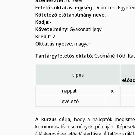
Szemeszter:
6. félév
Felelős oktatási egység:
Debreceni Egyetem
Kötelező előtanulmány neve: -
Kódja:-
Követelmény:
Gyakorlati jegy
Kredit:
2
Oktatás nyelve:
magyar
Tantárgyfelelős oktató:
Csománé Tóth Katal
típus
előa
nappali
x
levelező
A kurzus célja,
hogy a hallgatók
megismer
kommunikatív események példáján. Képesek 
álláskeresésre, előadástartásra. Általános rál