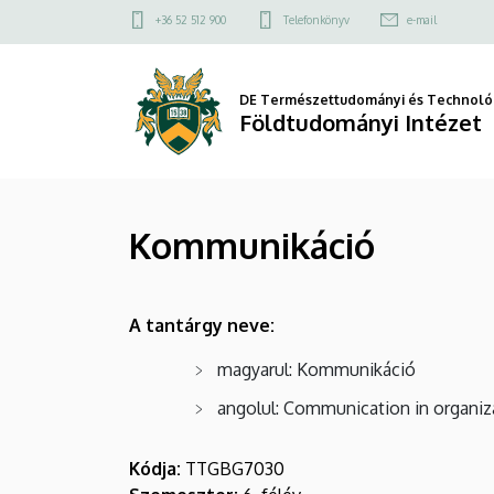
Kommunikáció
Ugrás
Felső
+36 52 512 900
Telefonkönyv
e-mail
a
kapcsolat
|
tartalomra
menü
Földtudományi
DE Természettudományi és Technológ
Földtudományi Intézet
Intézet
Kommunikáció
A tantárgy neve:
magyarul: Kommunikáció
angolul: Communication in organiz
Kódja:
TTGBG7030