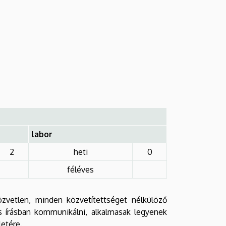
labor
2
heti
0
féléves
zvetlen, minden közvetítettséget nélkülöző
 írásban kommunikálni, alkalmasak legyenek
letére.