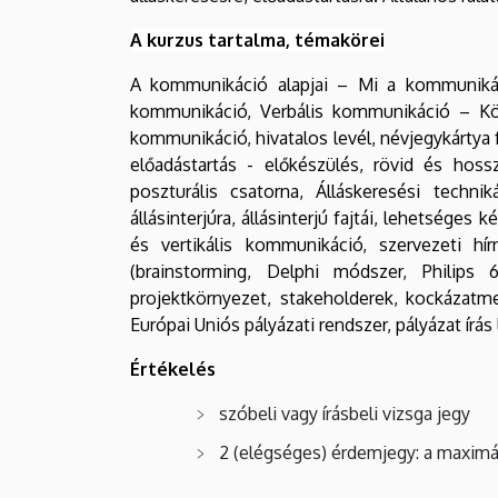
A kurzus tartalma, témakörei
A kommunikáció alapjai – Mi a kommunikáci
kommunikáció, Verbális kommunikáció – Kösz
kommunikáció, hivatalos levél, névjegykártya 
előadástartás - előkészülés, rövid és hos
poszturális csatorna, Álláskeresési technik
állásinterjúra, állásinterjú fajtái, lehetsége
és vertikális kommunikáció, szervezeti hír
(brainstorming, Delphi módszer, Philips
projektkörnyezet, stakeholderek, kockázatme
Európai Uniós pályázati rendszer, pályázat írá
Értékelés
szóbeli vagy írásbeli vizsga jegy
2 (elégséges) érdemjegy: a maximá