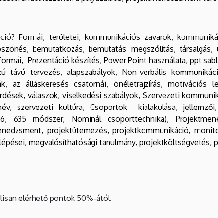
ó? Formái, területei, kommunikációs zavarok, kommunikác
önés, bemutatkozás, bemutatás, megszólítás, társalgás, üzle
formái, Prezentáció készítés, Power Point használata, ppt sabl
szú távú tervezés, alapszabályok, Non-verbális kommunikác
ák, az álláskeresés csatornái, önéletrajzírás, motivációs 
s kérdések, válaszok, viselkedési szabályok, Szervezeti kommun
név, szervezeti kultúra, Csoportok kialakulása, jellemzői,
 66, 635 módszer, Nominál csoporttechnika), Projektmene
nedzsment, projektütemezés, projektkommunikáció, monitorin
s lépései, megvalósíthatósági tanulmány, projektköltségvetés, p
lisan elérhető pontok 50%-ától.