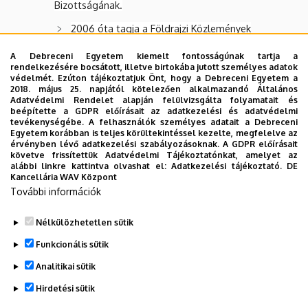
Bizottságának.
2006 óta tagja a Földrajzi Közlemények
tudományos folyóirat szerkesztőbizottságának.
A Debreceni Egyetem kiemelt fontosságúnak tartja a
rendelkezésére bocsátott, illetve birtokába jutott személyes adatok
védelmét. Ezúton tájékoztatjuk Önt, hogy a Debreceni Egyetem a
2018. május 25. napjától kötelezően alkalmazandó Általános
A tudományos/szakmai tevékenységgel kapcsolatos
Adatvédelmi Rendelet alapján felülvizsgálta folyamatait és
beépítette a GDPR előírásait az adatkezelési és adatvédelmi
elismerések, kitüntetések, díjak (témavezetettek pl.
tevékenységébe. A felhasználók személyes adatait a Debreceni
OTDK eredmény is):
Egyetem korábban is teljes körültekintéssel kezelte, megfelelve az
érvényben lévő adatkezelési szabályozásoknak. A GDPR előírásait
követve frissítettük Adatvédelmi Tájékoztatónkat, amelyet az
alábbi linkre kattintva olvashat el:
Adatkezelési tájékoztató.
DE
Kancellária WAV Központ
2005-ben a Magyar Földrajzi társaságtól megkapta a
További információk
Pro Geographia kitüntetést.
Nélkülözhetetlen sütik
Legutóbbi frissítés:
2023. 10. 13. 12:41
Funkcionális sütik
Analitikai sütik
Hirdetési sütik