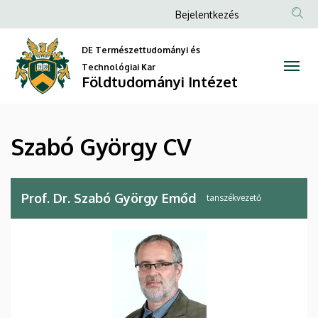
Szabó
Ugrás
Anonim
Bejelentkezés
a
Felhasználói
György
tartalomra
DE Természettudományi és
fiók
CV
Technológiai Kar
menüje
Földtudományi Intézet
|
Földtudományi
Szabó György CV
Intézet
Prof. Dr. Szabó György Emőd
tanszékvezető