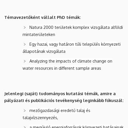
Témavezetőként vállalt PhD témák:
Natura 2000 területek komplex vizsgálata alföldi
mintaterületeken
Egy hazai, vagy határon túli település környezeti
állapotának vizsgálata
Analyzing the impacts of climate change on
water resources in different sample areas
Jelenlegi (saját) tudományos kutatási témák, amire a
pályázati és publikációs tevékenység leginkább fókuszál:
mezőgazdasági eredetű talaj és
talajvízszennyezés,
a megújuló energiaforrások környezeti hatásainak