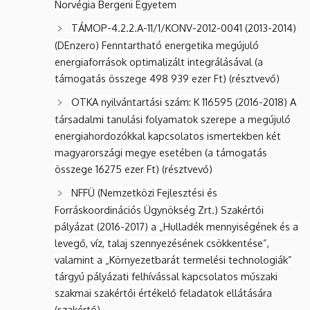
Norvégia Bergeni Egyetem
TÁMOP-4.2.2.A-11/1/KONV-2012-0041 (2013-2014)
(DEnzero) Fenntartható energetika megújuló
energiaforrások optimalizált integrálásával (a
támogatás összege 498 939 ezer Ft) (résztvevő)
OTKA nyilvántartási szám: K 116595 (2016-2018) A
társadalmi tanulási folyamatok szerepe a megújuló
energiahordozókkal kapcsolatos ismertekben két
magyarországi megye esetében (a támogatás
összege 16275 ezer Ft) (résztvevő)
NFFÜ (Nemzetközi Fejlesztési és
Forráskoordinációs Ügynökség Zrt.) Szakértői
pályázat (2016-2017) a „Hulladék mennyiségének és a
levegő, víz, talaj szennyezésének csökkentése”,
valamint a „Környezetbarát termelési technologiák”
tárgyú pályázati felhívással kapcsolatos műszaki
szakmai szakértői értékelő feladatok ellátására
(szakértő)