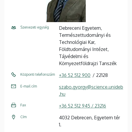
Szervezeti egység
Debreceni Egyetem,
Természettudományi és
Technológiai Kar,
Földtudományi Intézet,
Tájvédelmi és
Környezetföldrajzi Tanszék
Központi telefonszám
+36 52 512 900
22128
E-mail cím
szabo.gyorgy@science.unideb
.hu
Fax
+36 52 512 945 / 23216
Cím
4032 Debrecen, Egyetem tér
1.