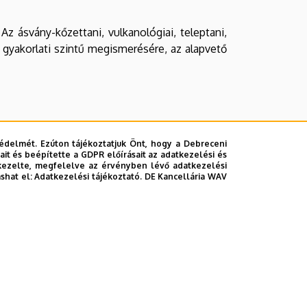
Az ásvány-kőzettani, vulkanológiai, teleptani,
 gyakorlati szintű megismerésére, az alapvető
édelmét. Ezúton tájékoztatjuk Önt, hogy a Debreceni
it és beépítette a GDPR előírásait az adatkezelési és
kezelte, megfelelve az érvényben lévő adatkezelési
ashat el:
Adatkezelési tájékoztató.
DE Kancellária WAV