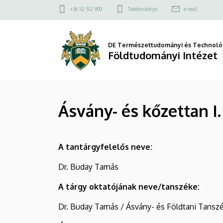
Ásvány-
Ugrás
Felső
+36 52 512 900
Telefonkönyv
e-mail
a
kapcsolat
és
tartalomra
menü
kőzettan
DE Természettudományi és Technológ
Földtudományi Intézet
I.
gyakorlat
Ásvány- és kőzettan I
(TTGBG5008)
|
A tantárgyfelelős neve:
Földtudományi
Dr. Buday Tamás
Intézet
A tárgy oktatójának neve/tanszéke:
Dr. Buday Tamás / Ásvány- és Földtani Tansz