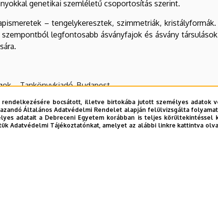
yokkal genetikai szemléletű csoportosítás szerint.
alapismeretek – tengelykeresztek, szimmetriák, kristályformák. 
ni szempontból legfontosabb ásványfajok és ásvány társulások
sára.
agok – Tankönyvkiadó, Budapest
sványtan I) – Tankönyvkiadó, Budapest
 rendelkezésére bocsátott, illetve birtokába jutott személyes adatok v
azandó Általános Adatvédelmi Rendelet alapján felülvizsgálta folyamata
yes adatait a Debreceni Egyetem korábban is teljes körültekintéssel 
apismeretek. Debreceni Egyetemi Kiadó, 2010.
tük Adatvédelmi Tájékoztatónkat, amelyet az alábbi linkre kattintva olv
an, JATE Press, Szeged
ettan. JATE Press, Szeged
táblázatok, Tankönyvkiadó, Bp.
agok – Tankönyvkiadó, Budapest