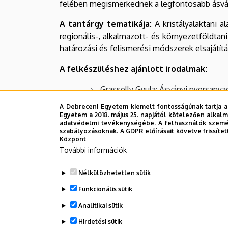
felében megismerkednek a legfontosabb ásván
A tantárgy tematikája:
A kristályalaktani 
regionális-, alkalmazott- és környezetföldta
határozási és felismerési módszerek elsajátítá
A felkészüléshez ajánlott irodalmak:
Grasselly Gyula: Ásványi nyersany
Székyné Fux Vilma: Kristálytan (Á
A Debreceni Egyetem kiemelt fontosságúnak tartja a
Egyetem a 2018. május 25. napjától kötelezően alkalm
adatvédelmi tevékenységébe. A felhasználók személ
Barta I.: Kristálytan-ásványtani al
szabályozásoknak. A GDPR előírásait követve frissítet
Központ
Szederkényi Tibor: Ásvány-, kőzett
További információk
Pápay L.: Kristálytan, ásvány-, kőz
Nélkülözhetetlen sütik
Buda György: Kristályrendszertani 
Funkcionális sütik
Grasselly Gyula: Ásványi nyersany
Analitikai sütik
Hirdetési sütik