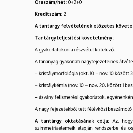
Óraszám/hét:
0+2+0
Kreditszám:
2
A tantárgy felvételének előzetes követ
Tantárgyteljesítési követelmény:
A gyakorlatokon a részvétel kötelező.
A tananyag gyakorlati nagyfejezeteinek átvétel
– kristálymorfológia (okt. 10 – nov. 10 között
– kristálykémia (nov. 10 – nov. 20. között 1 b
– ásvány felismerési gyakorlatok, egyénenként
A nagy fejezetekből tett félévközi beszámoló á
A tantárgy oktatásának célja:
Az, hogy
szimmetriaelemeik alapján rendszerbe és osz