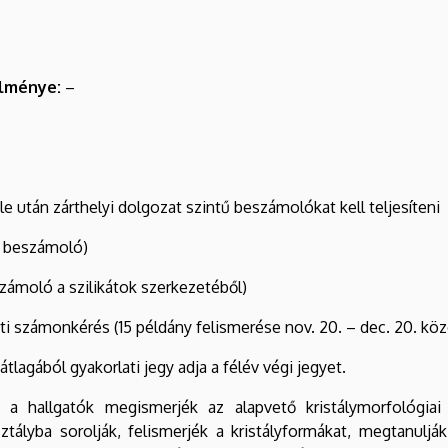
elménye:
–
e után zárthelyi dolgozat szintű beszámolókat kell teljesíteni
 3 beszámoló)
eszámoló a szilikátok szerkezetéből)
i számonkérés (15 példány felismerése nov. 20. – dec. 20. köz
tlagából gyakorlati jegy adja a félév végi jegyet.
 a hallgatók megismerjék az alapvető kristálymorfológiai
tályba sorolják, felismerjék a kristályformákat, megtanulják