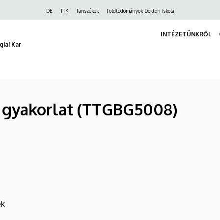
Felső
DE
TTK
Tanszékek
Földtudományok Doktori Iskola
navigáció
INTÉZETÜNKRŐL
iai Kar
. gyakorlat (TTGBG5008)
ék