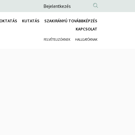
Anonim
Bejelentkezés
Felhasználói
OKTATÁS
KUTATÁS
SZAKIRÁNYÚ TOVÁBBKÉPZÉS
fiók
Fő
KAPCSOLAT
menüje
navigáció
FELVÉTELIZŐKNEK
HALLGATÓKNAK
Másodlagos
navigáció