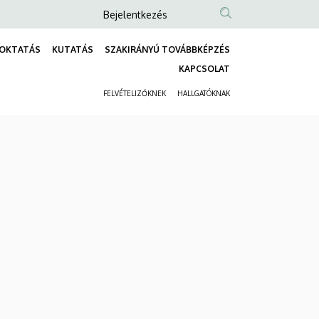
Anonim
Bejelentkezés
Felhasználói
OKTATÁS
KUTATÁS
SZAKIRÁNYÚ TOVÁBBKÉPZÉS
fiók
Fő
KAPCSOLAT
menüje
navigáció
FELVÉTELIZŐKNEK
HALLGATÓKNAK
Másodlagos
navigáció