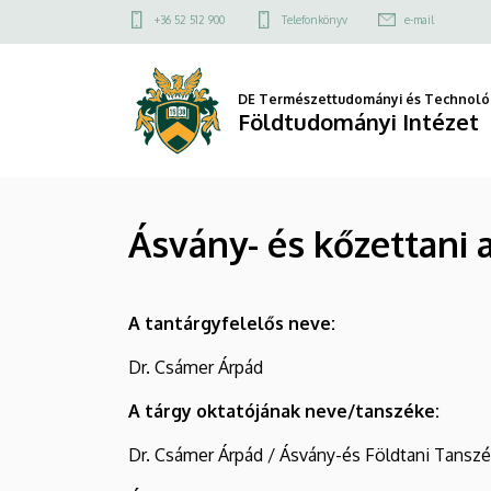
Ásvány-
Ugrás
Felső
+36 52 512 900
Telefonkönyv
e-mail
a
kapcsolat
és
tartalomra
menü
kőzettani
DE Természettudományi és Technológ
Földtudományi Intézet
alapismeretek
(TGOE1110)
Ásvány- és kőzettani 
|
Földtudományi
A tantárgyfelelős neve:
Intézet
Dr. Csámer Árpád
A tárgy oktatójának neve/tanszéke:
Dr. Csámer Árpád / Ásvány-és Földtani Tansz