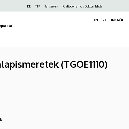
Felső
DE
TTK
Tanszékek
Földtudományok Doktori Iskola
navigáció
INTÉZETÜNKRŐL
iai Kar
alapismeretek (TGOE1110)
ék