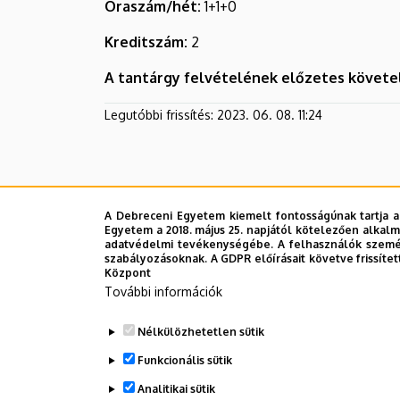
Óraszám/hét:
1+1+0
Kreditszám:
2
A tantárgy felvételének előzetes követ
Legutóbbi frissítés:
2023. 06. 08. 11:24
A Debreceni Egyetem kiemelt fontosságúnak tartja a
Egyetem a 2018. május 25. napjától kötelezően alkalm
adatvédelmi tevékenységébe. A felhasználók személ
szabályozásoknak. A GDPR előírásait követve frissítet
Központ
További információk
Nélkülözhetetlen sütik
Funkcionális sütik
Analitikai sütik