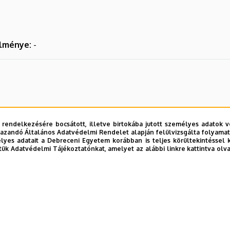
elménye:
-
 rendelkezésére bocsátott, illetve birtokába jutott személyes adatok v
azandó Általános Adatvédelmi Rendelet alapján felülvizsgálta folyamata
yes adatait a Debreceni Egyetem korábban is teljes körültekintéssel 
tük Adatvédelmi Tájékoztatónkat, amelyet az alábbi linkre kattintva olv