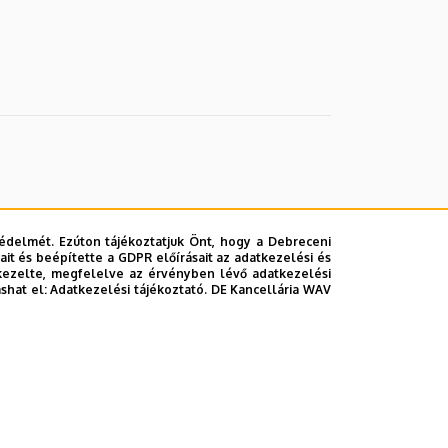
édelmét. Ezúton tájékoztatjuk Önt, hogy a Debreceni
it és beépítette a GDPR előírásait az adatkezelési és
kezelte, megfelelve az érvényben lévő adatkezelési
ashat el:
Adatkezelési tájékoztató.
DE Kancellária WAV