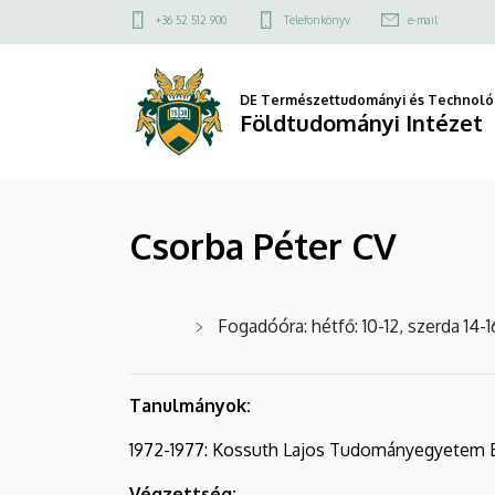
Csorba
Ugrás
Felső
+36 52 512 900
Telefonkönyv
e-mail
a
kapcsolat
Péter
tartalomra
menü
CV
DE Természettudományi és Technológ
Földtudományi Intézet
|
Földtudományi
Csorba Péter CV
Intézet
Fogadóóra: hétfő: 10-12, szerda 14-
Tanulmányok:
1972-1977: Kossuth Lajos Tudományegyetem
Végzettség: