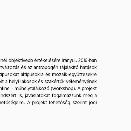
nél objektívebb értékelésére irányul. 2016-ban
atváltozás és az antropogén tájalakító hatások
 típusokat altípusokra és mozaik-együttesekre
volt a helyi lakosok és szakértők véleményének
nline - műhelytalálkozó (workshop). A projekt
endszert is, javaslatokat fogalmazzunk meg a
etőségeire. A projekt lehetőség szerint jogi