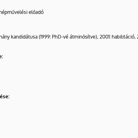
 népművelési előadó
mány kandidátusa (1999: PhD-vé átminősítve), 2001: habilitáció
e:
ése: