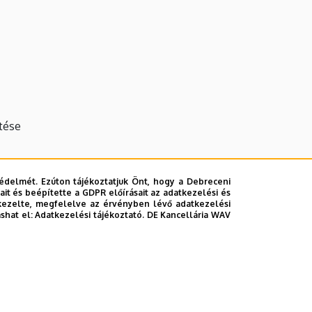
ítése
édelmét. Ezúton tájékoztatjuk Önt, hogy a Debreceni
it és beépítette a GDPR előírásait az adatkezelési és
kezelte, megfelelve az érvényben lévő adatkezelési
DAB Földtudományi Szakbizottság elnöke
ashat el:
Adatkezelési tájékoztató.
DE Kancellária WAV
ünsteri Egyetemen (Németország)
Németország, 1991:Németország, 1992:Dánia,
yolország, 2000:Nagy–Britannia, 2001:Belgium-
 2003:Ausztria-Olaszország, 2004:Norvégia,
:Németország, 2011:Portugália, 2012:Ausztria,