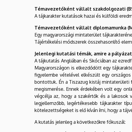
Témavezetőként vállalt szakdolgozati (B
A tájkarakter kutatások hazai és külföldi ered
Témavezetőként vállalt diplomamunka (M
Egy magyarországi mintaterület tájkarakterén
Tájértékelési módszerek összehasonlító ele
Jelenlegi kutatási témák, amire a pályáza
A tájkutatás Angliában és Skóciában az ezredf
Magyarországon is elkezdődött egy tájkarakter
figyelembe vételével elkészült egy országos 
bontottuk. Én a Tiszazug kistáj mintaterületi
megismerése. Ennek érdekében volt egy online
végcélja az, hogy a szakértők és a lakosok 
legjellemzőbb, legértékesebb tájkarakter tí
kötelezettségeket is elő kíván írni, hogy a táj
A kutatás jelenleg a következőkre fókuszál: