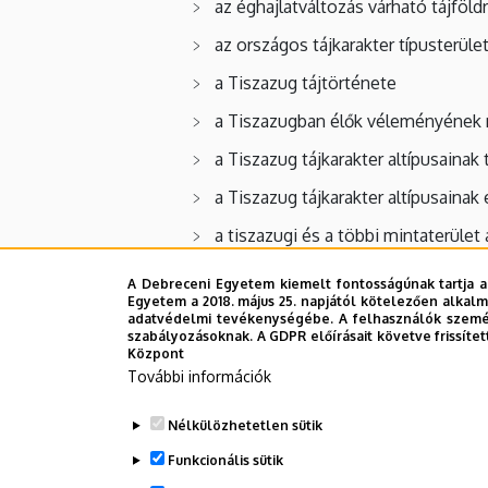
az éghajlatváltozás várható tájföl
az országos tájkarakter típusterüle
a Tiszazug tájtörténete
a Tiszazugban élők véleményének
a Tiszazug tájkarakter altípusainak
a Tiszazug tájkarakter altípusaina
a tiszazugi és a többi mintaterüle
az országos típusok és típusterüle
A Debreceni Egyetem kiemelt fontosságúnak tartja a
Egyetem a 2018. május 25. napjától kötelezően alkalm
adatvédelmi tevékenységébe. A felhasználók személ
Tudományos és közéleti tagságok
: MTA X.
szabályozásoknak. A GDPR előírásait követve frissítet
Központ
Kitüntetések, ösztöndíjak:
Pro Geographia, 
További információk
Tanulmányutak: 1980:Nagy Britannia, 1982:
Nélkülözhetetlen sütik
1994:Szlovákia, 1995:Dánia, 1995:Franciaorsz
Hollandia-Luxemburg, 2001:Svédország-Észt
Funkcionális sütik
2005:Portugália, 2005:Ausztria-Olaszország, 