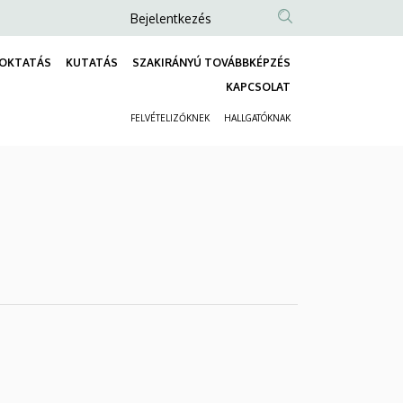
Anonim
Bejelentkezés
Felhasználói
OKTATÁS
KUTATÁS
SZAKIRÁNYÚ TOVÁBBKÉPZÉS
fiók
Fő
KAPCSOLAT
menüje
navigáció
FELVÉTELIZŐKNEK
HALLGATÓKNAK
Másodlagos
navigáció