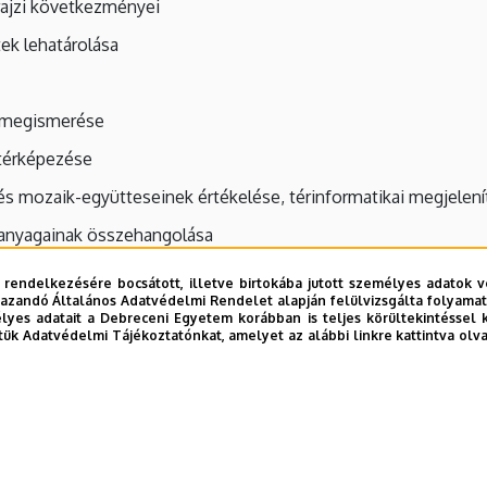
drajzi következményei
tek lehatárolása
 megismerése
 térképezése
k és mozaik-együtteseinek értékelése, térinformatikai megjelen
t anyagainak összehangolása
tek fotódokumentációjának összeállítása.
 rendelkezésére bocsátott, illetve birtokába jutott személyes adatok v
azandó Általános Adatvédelmi Rendelet alapján felülvizsgálta folyamata
yes adatait a Debreceni Egyetem korábban is teljes körültekintéssel 
 Osztály Természetföldrajzi Tudományos Bizottság elnöke, 
tük Adatvédelmi Tájékoztatónkat, amelyet az alábbi linkre kattintva olv
1990-1992, ill. 1997: Humboldt Ösztöndíjas vendégkutató a M
Szovjetúnió, 1983:Finnország, 1985:Lengyelország, 1987:
ág, 1997:Szlovákia, 1998:Dánia, 1998:Olaszország, 1999:Span
ország, 2002:Ausztria-Svájc, 2003:Szlovénia-Horvátország,
2006:Svájc-Olaszország, 2010:Belgium, 2010:Németország, 2011