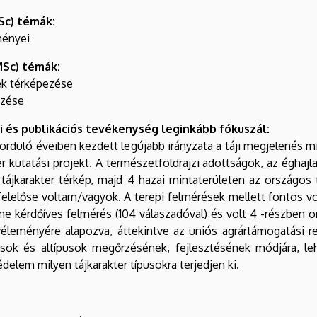
Sc) témák:
ményei
Sc) témák:
ek térképezése
mzése
ti és publikációs tevékenység leginkább fókuszál:
orduló éveiben kezdett legújabb irányzata a táji megjelenés mi
 kutatási projekt. A természetföldrajzi adottságok, az éghajl
tájkarakter térkép, majd 4 hazai mintaterületen az országos
 felelőse voltam/vagyok. A terepi felmérések mellett fontos 
 kérdőíves felmérés (104 válaszadóval) és volt 4 -részben o
véleményére alapozva, áttekintve az uniós agrártámogatási r
pusok és altípusok megőrzésének, fejlesztésének módjára, leh
védelem milyen tájkarakter típusokra terjedjen ki.