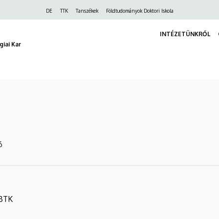
Felső
DE
TTK
Tanszékek
Földtudományok Doktori Iskola
navigáció
INTÉZETÜNKRŐL
iai Kar
16
 BTK