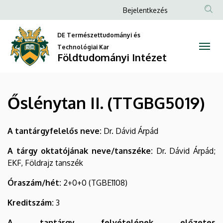
Őslénytan
Ugrás
Anonim
Bejelentkezés
a
Felhasználói
II.
tartalomra
DE Természettudományi és
fiók
(TTGBG5019)
Technológiai Kar
menüje
Földtudományi Intézet
|
Földtudományi
Őslénytan II. (TTGBG5019)
Intézet
A tantárgyfelelős neve:
Dr. Dávid Árpád
A tárgy oktatójának neve/tanszéke:
Dr. Dávid Árpád;
EKF, Földrajz tanszék
Óraszám/hét:
2+0+0 (TGBE1108)
Kreditszám:
3
A tantárgy felvételének előzetes