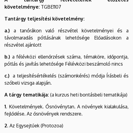
követelménye:
TGBE1107
Tantárgy teljesítési követelmény:
a.)
a tanórákon való részvétel követelményei és a
távolmaradás pótlásának lehetősége Előadásokon a
részvétel ajánlott
b.)
a félévközi ellenőrzések száma, témaköre, időpontja,
pótlás és javítás lehetősége Félévközi beszámoló nincs
c.)
a teljesítésértékelés (számonkérés) módja Írásbeli és
szóbeli vizsga alapján.
A tárgy tematikája:
(a kurzus heti bontásbeli tematikája)
1.
Követelmények. Ősnövénytan. A növények kialakulása,
fejlődése. Az ősnövények rendszere.
2.
Az Egysejtűek (Protozoa)