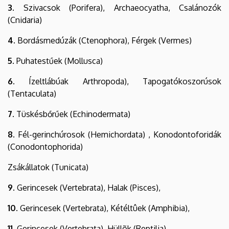
3.
Szivacsok (Porifera), Archaeocyatha, Csalánozók
(Cnidaria)
4.
Bordásmedúzák (Ctenophora), Férgek (Vermes)
5.
Puhatestűek (Mollusca)
6.
Ízeltlábúak Arthropoda), Tapogatókoszorúsok
(Tentaculata)
7.
Tüskésbőrűek (Echinodermata)
8.
Fél-gerinchúrosok (Hemichordata) , Konodontoforidák
(Conodontophorida)
Zsákállatok (Tunicata)
9.
Gerincesek (Vertebrata), Halak (Pisces),
10.
Gerincesek (Vertebrata), Kétéltûek (Amphibia),
11.
Gerincesek (Vertebrata), Hüllõk (Reptilia),