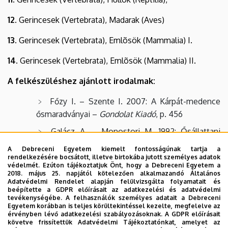
12.
Gerincesek (Vertebrata), Madarak (Aves)
13.
Gerincesek (Vertebrata), Emlõsök (Mammalia) I.
14.
Gerincesek (Vertebrata), Emlõsök (Mammalia) II.
A felkészüléshez ajánlott irodalmak:
Főzy I. – Szente I. 2007: A Kárpát-medence
ősmaradványai –
Gondolat Kiadó
, p. 456
Galácz A. – Monostori M. 1992: Ősállattani
praktikum. –
Tankönyvkiadó, Budapest,
p. 664
A Debreceni Egyetem kiemelt fontosságúnak tartja a
rendelkezésére bocsátott, illetve birtokába jutott személyes adatok
Géczy B. 1985: Ősállattan. –
Tankönyvkiadó,
védelmét. Ezúton tájékoztatjuk Önt, hogy a Debreceni Egyetem a
Budapest,
p. 453
2018. május 25. napjától kötelezően alkalmazandó Általános
Adatvédelmi Rendelet alapján felülvizsgálta folyamatait és
beépítette a GDPR előírásait az adatkezelési és adatvédelmi
Géczy B. 1993: Ősállattan, Invertebrata
tevékenységébe. A felhasználók személyes adatait a Debreceni
paleontologia. –
Nemzeti
Egyetem korábban is teljes körültekintéssel kezelte, megfelelve az
érvényben lévő adatkezelési szabályozásoknak. A GDPR előírásait
Tankönyvkiadó
,
Budapest
p. 595
követve frissítettük Adatvédelmi Tájékoztatónkat, amelyet az