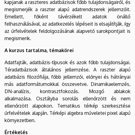
kapjanak a raszteres adatbázisok főbb tulajdonságairól, és
megismerjék a raszter alapú adatrendszerek jellemzőit.
Emellett, főként távérzékelt adatok önálló
felhasználásával, az adatkezelés lépéseit is elsajátítják, így
az űrfelvételek feldolgozásának alapvető sarokpontjait is
megismerik.
A kurzus tartalma, témakörei
Adatfajták, adatbázis-típusok és azok főbb tulajdonságai.
Téradatbázisok általános jellemzése. A raszter alapú
adatbázis filozófiája, főbb jellemzői, előnyei és hátrányai
más adatformátumokkal összevetve. Dinamikaelemzés,
DN-analízis, kontrasztfokozás. Mozgó ablakok
alkalmazása. Osztályba sorolás ellenőrzött és nem
ellenőrzött alapokon. Tematikus térkép szerkesztése
űrfelvételek alapján. Térképi algebra műveletei pixel alapú
környezetben.
Értékelés