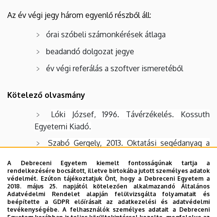
Az év végi jegy három egyenlő részből áll:
órai szóbeli számonkérések átlaga
beadandó dolgozat jegye
év végi referálás a szoftver ismeretéből
Kötelező olvasmány
Lóki József, 1996. Távérzékelés. Kossuth
Egyetemi Kiadó.
Szabó Gergely, 2013. Oktatási segédanyag a
„Raszter alapú térinformatikai rendszerek” c.
A Debreceni Egyetem kiemelt fontosságúnak tartja a
tárgyhoz.
rendelkezésére bocsátott, illetve birtokába jutott személyes adatok
védelmét. Ezúton tájékoztatjuk Önt, hogy a Debreceni Egyetem a
2018. május 25. napjától kötelezően alkalmazandó Általános
Ajánlott szakirodalom
Adatvédelmi Rendelet alapján felülvizsgálta folyamatait és
beépítette a GDPR előírásait az adatkezelési és adatvédelmi
tevékenységébe. A felhasználók személyes adatait a Debreceni
Detrekői Ákos – Szabó György, 2013.