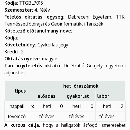
Kódja:
TTGBL7015
Szemeszter:
4. félév
Felelős oktatási egység:
Debreceni Egyetem, TTK,
Természetföldrajzi és Geoinformatikai Tanszék
Kötelező előtanulmány neve: -
Kódja:
-
Követelmény:
Gyakorlati jegy
Kredit:
2
Oktatás nyelve:
magyar
Tantárgyfelelős oktató:
Dr. Szabó Gergely, egyetemi
adjunktus
heti óraszámok
típus
előadás
gyakorlat
labor
nappali
x
heti
0
heti
0
heti
2
levelező
féléves
féléves
féléves
A kurzus célja,
hogy a hallgatók
átfogó ismereteket