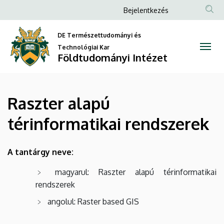
Raszter
Ugrás
Anonim
Bejelentkezés
a
Felhasználói
alapú
tartalomra
DE Természettudományi és
fiók
térinformatikai
Technológiai Kar
menüje
Földtudományi Intézet
rendszerek
|
Raszter alapú
Földtudományi
térinformatikai rendszerek
Intézet
A tantárgy neve:
magyarul: Raszter alapú térinformatikai
rendszerek
angolul: Raster based GIS