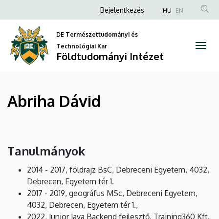
Abriha
Ugrás
Anonim
Bejelentkezés
HU
EN
a
Felhasználói
Dávid
tartalomra
DE Természettudományi és
fiók
|
Technológiai Kar
menüje
Földtudományi Intézet
Földtudományi
Intézet
Abriha Dávid
Tanulmányok
2014 - 2017, földrajz BsC, Debreceni Egyetem, 4032,
Debrecen, Egyetem tér 1.
2017 - 2019, geográfus MSc, Debreceni Egyetem,
4032, Debrecen, Egyetem tér 1.,
2022, Junior Java Backend fejlesztő, Training360 Kft.