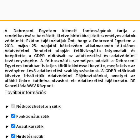
A Debreceni Egyetem kiemelt fontosságúnak tartja a
rendelkezésére bocsátott, illetve birtokába jutott személyes adatok
védelmét. Ezúton tájékoztatjuk Önt, hogy a Debreceni Egyetem a
2018. május 25. napjától kötelezően alkalmazandó Általános
Adatvédelmi Rendelet alapján felülvizsgálta folyamatait és
beépítette a GDPR előírásait az adatkezelési és adatvédelmi
tevékenységébe. A felhasználók személyes adatait a Debreceni
Egyetem korábban is teljes körültekintéssel kezelte, megfelelve az
érvényben lévő adatkezelési szabályozásoknak. A GDPR előírásait
követve frissítettük Adatvédelmi Tájékoztatónkat, amelyet az
alábbi linkre kattintva olvashat el:
Adatkezelési tájékoztató.
DE
Kancellária WAV Központ
További információk
Nélkülözhetetlen sütik
Legutóbbi frissítés:
2023. 10. 27. 12:32
Funkcionális sütik
Analitikai sütik
Hirdetési sütik