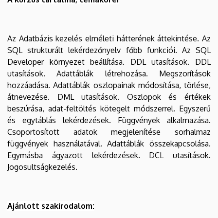
Az Adatbázis kezelés elméleti hátterének áttekintése. Az
SQL strukturált lekérdezőnyelv főbb funkciói. Az SQL
Developer környezet beállítása. DDL utasítások. DDL
utasítások. Adattáblák létrehozása. Megszorítások
hozzáadása. Adattáblák oszlopainak módosítása, törlése,
átnevezése. DML utasítások. Oszlopok és értékek
beszúrása, adat-feltöltés kötegelt módszerrel. Egyszerű
és egytáblás lekérdezések. Függvények alkalmazása.
Csoportosított adatok megjelenítése sorhalmaz
függvények használatával. Adattáblák összekapcsolása.
Egymásba ágyazott lekérdezések. DCL utasítások.
Jogosultságkezelés.
Ajánlott szakirodalom: