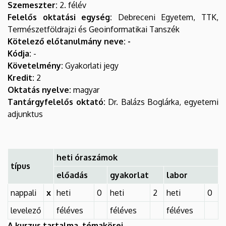
Szemeszter:
2. félév
Felelős oktatási egység:
Debreceni Egyetem, TTK,
Természetföldrajzi és Geoinformatikai Tanszék
Kötelező előtanulmány neve: -
Kódja:
-
Követelmény:
Gyakorlati jegy
Kredit:
2
Oktatás nyelve:
magyar
Tantárgyfelelős oktató:
Dr. Balázs Boglárka, egyetemi
adjunktus
heti óraszámok
típus
előadás
gyakorlat
labor
nappali
x
heti
0
heti
2
heti
0
levelező
féléves
féléves
féléves
A kurzus tartalma, témakörei