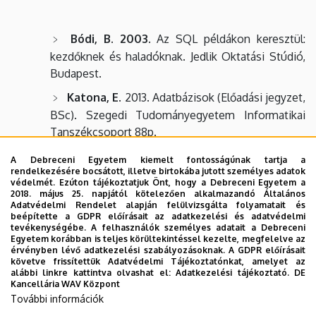
Bódi, B. 2003
. Az SQL példákon keresztül:
kezdőknek és haladóknak. Jedlik Oktatási Stúdió,
Budapest.
Katona, E
. 2013. Adatbázisok (Előadási jegyzet,
BSc). Szegedi Tudományegyetem Informatikai
Tanszékcsoport 88p.
Kende, M. – Kotsis, D. – Nagy, I
. 2002.
A Debreceni Egyetem kiemelt fontosságúnak tartja a
rendelkezésére bocsátott, illetve birtokába jutott személyes adatok
Adatbázis-kezelés az Oracle-rendszerben. Panem,
védelmét. Ezúton tájékoztatjuk Önt, hogy a Debreceni Egyetem a
Budapest
2018. május 25. napjától kötelezően alkalmazandó Általános
Adatvédelmi Rendelet alapján felülvizsgálta folyamatait és
Szabó, B
. 2013. Adatbázis fejlesztés és
beépítette a GDPR előírásait az adatkezelési és adatvédelmi
tevékenységébe. A felhasználók személyes adatait a Debreceni
üzemeltetés I. (Médiainformatikai Kiadványok).
Egyetem korábban is teljes körültekintéssel kezelte, megfelelve az
Eszterházy Károly Főiskola, Eger.
érvényben lévő adatkezelési szabályozásoknak. A GDPR előírásait
követve frissítettük Adatvédelmi Tájékoztatónkat, amelyet az
Varga, I.
2004. Adatbázis-kezelő rendszerek
alábbi linkre kattintva olvashat el:
Adatkezelési tájékoztató.
DE
Kancellária WAV Központ
elméleti alapjai. Scientia Kiadó, Kolozsvár
További információk