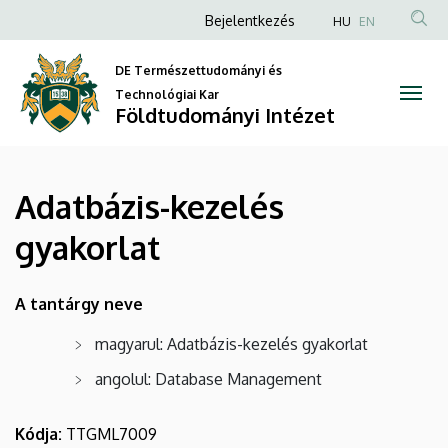
Adatbázis-
Ugrás
Anonim
Bejelentkezés
HU
EN
a
Felhasználói
kezelés
tartalomra
DE Természettudományi és
fiók
gyakorlat
Technológiai Kar
menüje
Földtudományi Intézet
|
Földtudományi
Adatbázis-kezelés
Intézet
gyakorlat
A tantárgy neve
magyarul: Adatbázis-kezelés gyakorlat
angolul: Database Management
Kódja:
TTGML7009