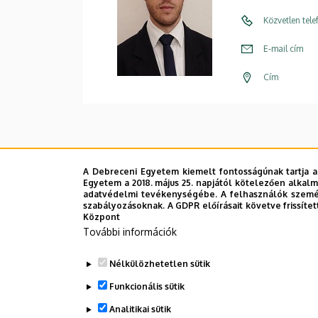
Közvetlen tel
E-mail cím
Cím
A Debreceni Egyetem kiemelt fontosságúnak tartja a
Egyetem a 2018. május 25. napjától kötelezően alkalm
adatvédelmi tevékenységébe. A felhasználók személ
szabályozásoknak. A GDPR előírásait követve frissítet
Központ
További információk
Nélkülözhetetlen sütik
Funkcionális sütik
Analitikai sütik