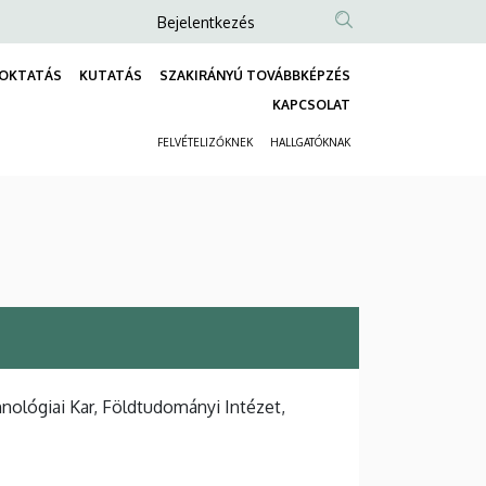
Anonim
Bejelentkezés
Felhasználói
OKTATÁS
KUTATÁS
SZAKIRÁNYÚ TOVÁBBKÉPZÉS
fiók
Fő
KAPCSOLAT
menüje
navigáció
FELVÉTELIZŐKNEK
HALLGATÓKNAK
Másodlagos
navigáció
lógiai Kar, Földtudományi Intézet,