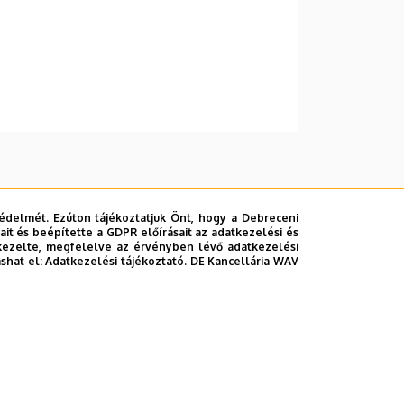
édelmét. Ezúton tájékoztatjuk Önt, hogy a Debreceni
it és beépítette a GDPR előírásait az adatkezelési és
kezelte, megfelelve az érvényben lévő adatkezelési
ashat el:
Adatkezelési tájékoztató.
DE Kancellária WAV