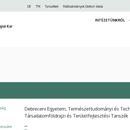
Felső
DE
TTK
Tanszékek
Földtudományok Doktori Iskola
navigáció
INTÉZETÜNKRŐL
iai Kar
ység
Debreceni Egyetem, Természettudományi és Techno
Társadalomföldrajzi és Területfejlesztési Tanszék
fonszám
""