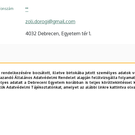
efonszám
""
zoli.dorogi@gmail.com
4032 Debrecen, Egyetem tér 1.
 rendelkezésére bocsátott, illetve birtokába jutott személyes adatok v
azandó Általános Adatvédelmi Rendelet alapján felülvizsgálta folyamata
yes adatait a Debreceni Egyetem korábban is teljes körültekintéssel 
tük Adatvédelmi Tájékoztatónkat, amelyet az alábbi linkre kattintva olv