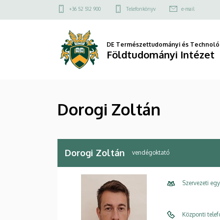
Dorogi
Ugrás
Felső
+36 52 512 900
Telefonkönyv
e-mail
a
kapcsolat
Zoltán
tartalomra
menü
|
DE Természettudományi és Technológ
Földtudományi Intézet
Földtudományi
Intézet
Dorogi Zoltán
Dorogi Zoltán
vendégoktató
Szervezeti eg
Központi tele