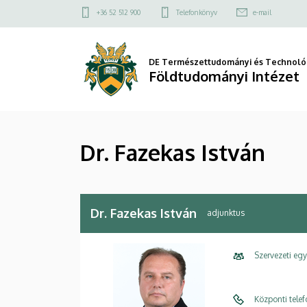
Dr.
Ugrás
Felső
+36 52 512 900
Telefonkönyv
e-mail
a
kapcsolat
Fazekas
tartalomra
menü
István
DE Természettudományi és Technológ
Földtudományi Intézet
|
Földtudományi
Dr. Fazekas István
Intézet
Dr. Fazekas István
adjunktus
Szervezeti eg
Központi tele