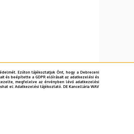
édelmét. Ezúton tájékoztatjuk Önt, hogy a Debreceni
it és beépítette a GDPR előírásait az adatkezelési és
kezelte, megfelelve az érvényben lévő adatkezelési
ashat el:
Adatkezelési tájékoztató.
DE Kancellária WAV