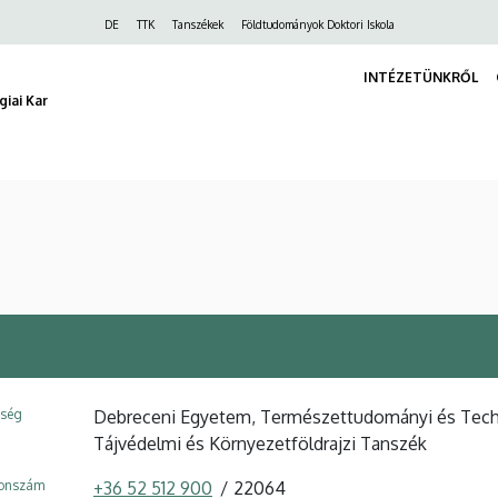
Felső
DE
TTK
Tanszékek
Földtudományok Doktori Iskola
navigáció
INTÉZETÜNKRŐL
iai Kar
ység
Debreceni Egyetem, Természettudományi és Techno
Tájvédelmi és Környezetföldrajzi Tanszék
fonszám
+36 52 512 900
22064