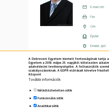
E-mail cím
Fax
Cím
Épület
Emelet, ajtó
Weboldal
A Debreceni Egyetem kiemelt fontosságúnak tartja a
Egyetem a 2018. május 25. napjától kötelezően alkalm
adatvédelmi tevékenységébe. A felhasználók személ
szabályozásoknak. A GDPR előírásait követve frissítet
Központ
További információk
Nélkülözhetetlen sütik
Funkcionális sütik
Analitikai sütik