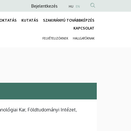
Anonim
Bejelentkezés
HU
EN
Felhasználói
OKTATÁS
KUTATÁS
SZAKIRÁNYÚ TOVÁBBKÉPZÉS
fiók
Fő
KAPCSOLAT
menüje
navigáció
FELVÉTELIZŐKNEK
HALLGATÓKNAK
Másodlagos
navigáció
lógiai Kar, Földtudományi Intézet,