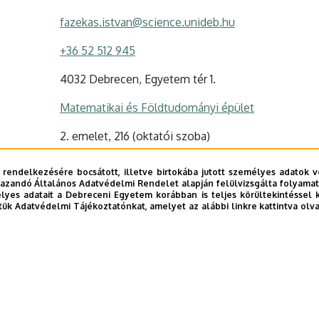
fazekas.istvan@science.unideb.hu
+36 52 512 945
4032 Debrecen, Egyetem tér 1.
Matematikai és Földtudományi épület
2. emelet, 216 (oktatói szoba)
Szervezeti weboldal
 rendelkezésére bocsátott, illetve birtokába jutott személyes adatok v
azandó Általános Adatvédelmi Rendelet alapján felülvizsgálta folyamata
yes adatait a Debreceni Egyetem korábban is teljes körültekintéssel 
tük Adatvédelmi Tájékoztatónkat, amelyet az alábbi linkre kattintva olv