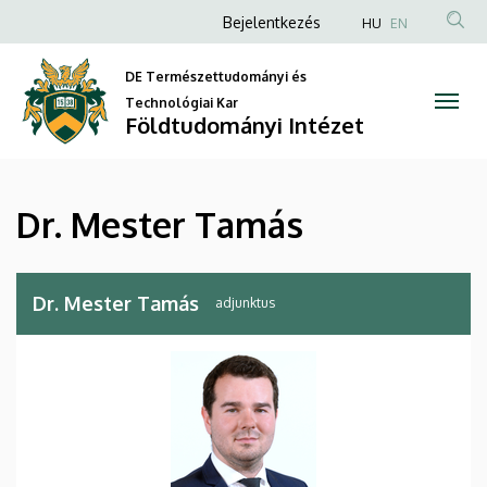
Dr.
Ugrás
Anonim
Bejelentkezés
HU
EN
a
Felhasználói
Mester
tartalomra
DE Természettudományi és
fiók
Tamás
Technológiai Kar
menüje
Földtudományi Intézet
|
Földtudományi
Dr. Mester Tamás
Intézet
Dr. Mester Tamás
adjunktus