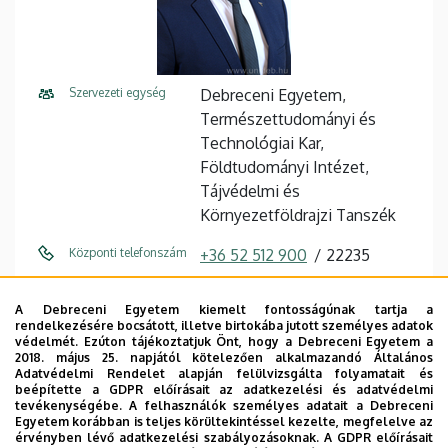
Szervezeti egység
Debreceni Egyetem,
Természettudományi és
Technológiai Kar,
Földtudományi Intézet,
Tájvédelmi és
Környezetföldrajzi Tanszék
Központi telefonszám
+36 52 512 900
22235
E-mail cím
mester.tamas@science.unide
A Debreceni Egyetem kiemelt fontosságúnak tartja a
b.hu
rendelkezésére bocsátott, illetve birtokába jutott személyes adatok
védelmét. Ezúton tájékoztatjuk Önt, hogy a Debreceni Egyetem a
Cím
4032 Debrecen Egyetem tér 1
2018. május 25. napjától kötelezően alkalmazandó Általános
Adatvédelmi Rendelet alapján felülvizsgálta folyamatait és
beépítette a GDPR előírásait az adatkezelési és adatvédelmi
Épület
Kémia épület
tevékenységébe. A felhasználók személyes adatait a Debreceni
Egyetem korábban is teljes körültekintéssel kezelte, megfelelve az
Emelet, ajtó
2. emelet, B202 (oktatói
érvényben lévő adatkezelési szabályozásoknak. A GDPR előírásait