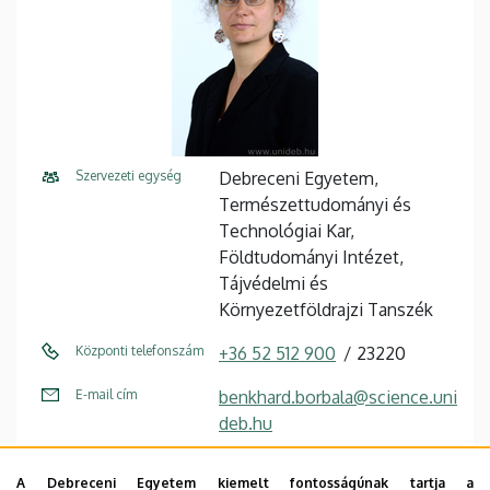
Szervezeti egység
Debreceni Egyetem,
Természettudományi és
Technológiai Kar,
Földtudományi Intézet,
Tájvédelmi és
Környezetföldrajzi Tanszék
Központi telefonszám
+36 52 512 900
23220
E-mail cím
benkhard.borbala@science.uni
deb.hu
Fax
+36 52 512 945 / 23221
A Debreceni Egyetem kiemelt fontosságúnak tartja a