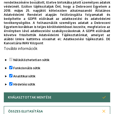
rendelkezésére bocsátott, illetve birtokába jutott személyes adatok
Cím
4032 Debrecen, Egyetem tér
védelmét. Ezúton tájékoztatjuk Önt, hogy a Debreceni Egyetem a
1.
2018. május 25. napjától kötelezően alkalmazandó Általános
Adatvédelmi Rendelet alapján felülvizsgálta folyamatait és
beépítette a GDPR előírásait az adatkezelési és adatvédelmi
Épület
Matematikai és
tevékenységébe. A felhasználók személyes adatait a Debreceni
Földtudományi épület
Egyetem korábban is teljes körültekintéssel kezelte, megfelelve az
érvényben lévő adatkezelési szabályozásoknak. A GDPR előírásait
követve frissítettük Adatvédelmi Tájékoztatónkat, amelyet az
Emelet, ajtó
2. emelet, 220 (oktatói szoba)
alábbi linkre kattintva olvashat el:
Adatkezelési tájékoztató.
DE
Kancellária WAV Központ
Weboldal
Szervezeti weboldal
További információk
Tudóstér profil
Nélkülözhetetlen sütik
Funkcionális sütik
Analitikai sütik
Hirdetési sütik
KIVÁLASZTOTTAK MENTÉSE
WITHDRAW CONSENT
Adatvédelem
Adatvédelem
ÖSSZES ELUTASÍTÁSA