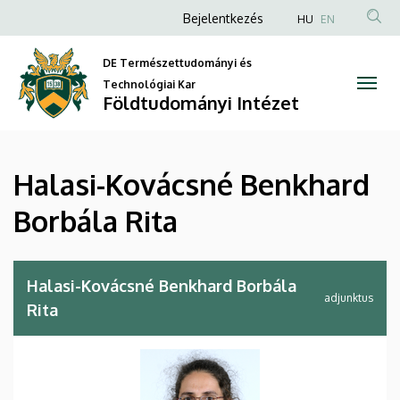
Halasi-
Ugrás
Anonim
Bejelentkezés
HU
EN
a
Felhasználói
Kovácsné
tartalomra
DE Természettudományi és
fiók
Benkhard
Technológiai Kar
menüje
Földtudományi Intézet
Borbála
Rita
Halasi-Kovácsné Benkhard
|
Borbála Rita
Földtudományi
Intézet
Halasi-Kovácsné Benkhard Borbála
adjunktus
Rita