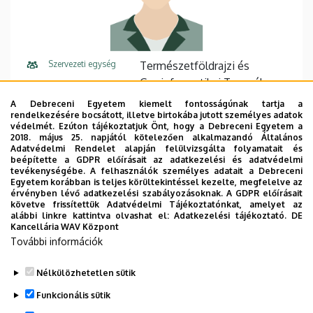
Szervezeti egység
Természetföldrajzi és
Geoinformatikai Tanszék
A Debreceni Egyetem kiemelt fontosságúnak tartja a
Központi telefonszám
+36 52 512 900
22325
rendelkezésére bocsátott, illetve birtokába jutott személyes adatok
védelmét. Ezúton tájékoztatjuk Önt, hogy a Debreceni Egyetem a
E-mail cím
r.lakatos98@gmail.com
2018. május 25. napjától kötelezően alkalmazandó Általános
Adatvédelmi Rendelet alapján felülvizsgálta folyamatait és
beépítette a GDPR előírásait az adatkezelési és adatvédelmi
Cím
4032 Debrecen, Egyetem tér
tevékenységébe. A felhasználók személyes adatait a Debreceni
1.
Egyetem korábban is teljes körültekintéssel kezelte, megfelelve az
érvényben lévő adatkezelési szabályozásoknak. A GDPR előírásait
követve frissítettük Adatvédelmi Tájékoztatónkat, amelyet az
Épület
Matematikai és
alábbi linkre kattintva olvashat el:
Adatkezelési tájékoztató.
DE
Földtudományi Épület
Kancellária WAV Központ
További információk
Emelet, ajtó
2. emelet, 202 (Phd-iroda)
Nélkülözhetetlen sütik
Funkcionális sütik