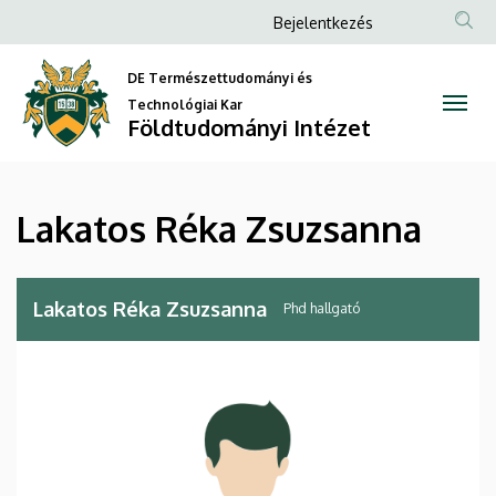
Lakatos
Ugrás
Anonim
Bejelentkezés
a
Felhasználói
Réka
tartalomra
DE Természettudományi és
fiók
Zsuzsanna
Technológiai Kar
menüje
Földtudományi Intézet
|
Földtudományi
Lakatos Réka Zsuzsanna
Intézet
Lakatos Réka Zsuzsanna
Phd hallgató