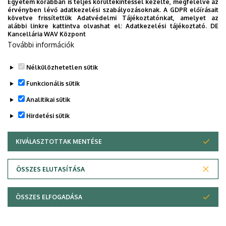
Egyetem korábban is teljes körültekintéssel kezelte, megfelelve az
érvényben lévő adatkezelési szabályozásoknak. A GDPR előírásait
követve frissítettük Adatvédelmi Tájékoztatónkat, amelyet az
Legutóbbi frissítés:
2023. 06. 08. 11:24
alábbi linkre kattintva olvashat el:
Adatkezelési tájékoztató.
DE
Kancellária WAV Központ
További információk
Nélkülözhetetlen sütik
Funkcionális sütik
Analitikai sütik
Hirdetési sütik
KIVÁLASZTOTTAK MENTÉSE
WITHDRAW CONSENT
Adatvédelem
Adatvédelem
ÖSSZES ELUTASÍTÁSA
Technikai információk
ÖSSZES ELFOGADÁSA
Szerzői jog © 2026 Unideb