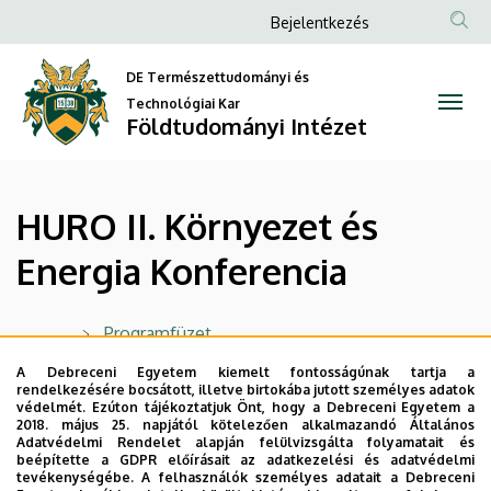
HURO
Ugrás
Anonim
Bejelentkezés
a
Felhasználói
II.
tartalomra
DE Természettudományi és
fiók
Környezet
Technológiai Kar
menüje
Földtudományi Intézet
és
Energia
HURO II. Környezet és
Konferencia
Energia Konferencia
|
Földtudományi
Programfüzet
Intézet
Konferenciakötet
A Debreceni Egyetem kiemelt fontosságúnak tartja a
rendelkezésére bocsátott, illetve birtokába jutott személyes adatok
Fotóalbum
védelmét. Ezúton tájékoztatjuk Önt, hogy a Debreceni Egyetem a
2018. május 25. napjától kötelezően alkalmazandó Általános
Adatvédelmi Rendelet alapján felülvizsgálta folyamatait és
beépítette a GDPR előírásait az adatkezelési és adatvédelmi
tevékenységébe. A felhasználók személyes adatait a Debreceni