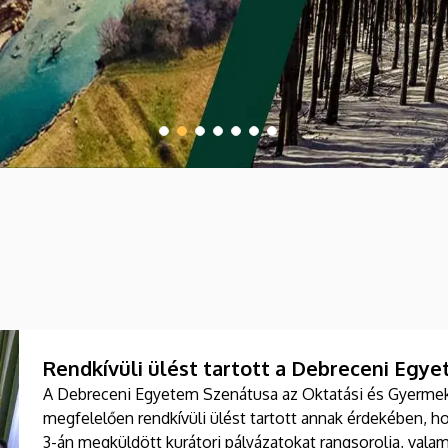
Rendkívüli ülést tartott a Debreceni Egy
A Debreceni Egyetem Szenátusa az Oktatási és Gyerme
megfelelően rendkívüli ülést tartott annak érdekében,
3-án megküldött kurátori pályázatokat rangsorolja, valam