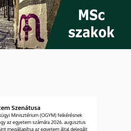
etem Szenátusa
kügyi Minisztérium (OGYM) felkérésnek
 hogy az egyetem számára 2026. augusztus
int megállapítsa az egyetem által delegált