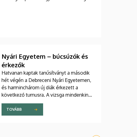
Nyári Egyetem – búcsúzók és
érkezők
Hatvanan kaptak tanúsítványt a második
hét végén a Debreceni Nyári Egyetemen,
és harminchárom új diák érkezett a
következő turnusra. A vizsga mindenkinek
jól sikerült, az új diákok pedig sikeresen
beilleszkedtek a csoportokba, ahol
TOVÁBB
továbbra is szorgalmasan tanulják a
magyar nyelvet.