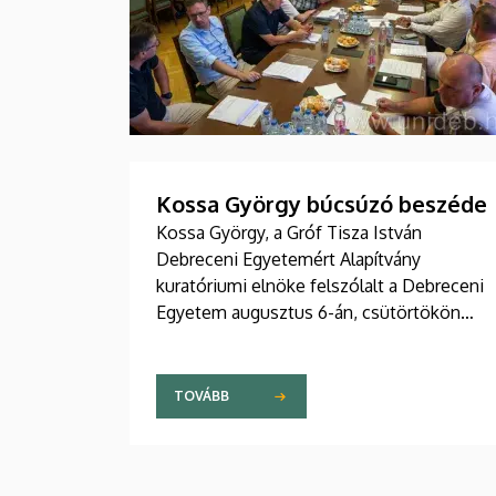
Kossa György búcsúzó beszéde
Kossa György, a Gróf Tisza István
Debreceni Egyetemért Alapítvány
kuratóriumi elnöke felszólalt a Debreceni
Egyetem augusztus 6-án, csütörtökön
tartott rendkívüli szenátusi ülésén.
TOVÁBB