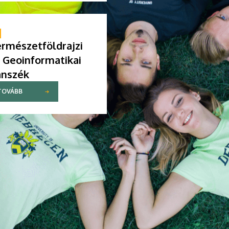
rmészetföldrajzi
 Geoinformatikai
anszék
TOVÁBB