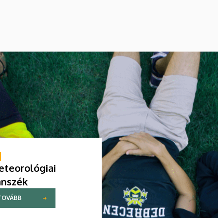
támogató étrend-kiegészítőkig –
hamarosan a boltok polcaira is
megérkezhetnek. Részletek a DE M. Tóth
Ildikó Sajtóközpont saját gyártású
tudományos sorozatának legújabb
riportjában.
teorológiai
anszék
TOVÁBB