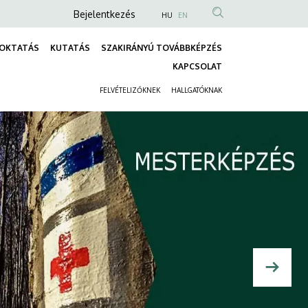
Anonim
Bejelentkezés
HU
EN
Felhasználói
OKTATÁS
KUTATÁS
SZAKIRÁNYÚ TOVÁBBKÉPZÉS
fiók
Fő
KAPCSOLAT
menüje
navigáció
FELVÉTELIZŐKNEK
HALLGATÓKNAK
Másodlagos
navigáció