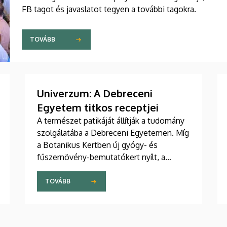
FB tagot és javaslatot tegyen a további tagokra.
TOVÁBB
Univerzum: A Debreceni
Egyetem titkos receptjei
A természet patikáját állítják a tudomány
szolgálatába a Debreceni Egyetemen. Míg
a Botanikus Kertben új gyógy- és
fűszernövény-bemutatókert nyílt, a
laboratóriumokban már a jövő
természetes gyógyszereit tökéletesítik a
TOVÁBB
kutatók. A nemzetközileg is elismert
debreceni fejlesztések – a bőrbarát
rózsakrémtől a normál vércukorszintet