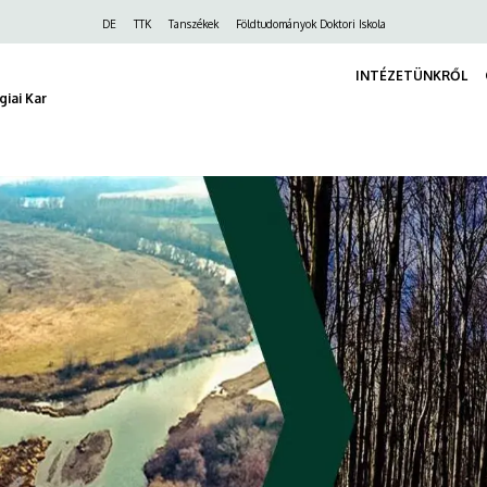
Felső
DE
TTK
Tanszékek
Földtudományok Doktori Iskola
navigáció
INTÉZETÜNKRŐL
iai Kar