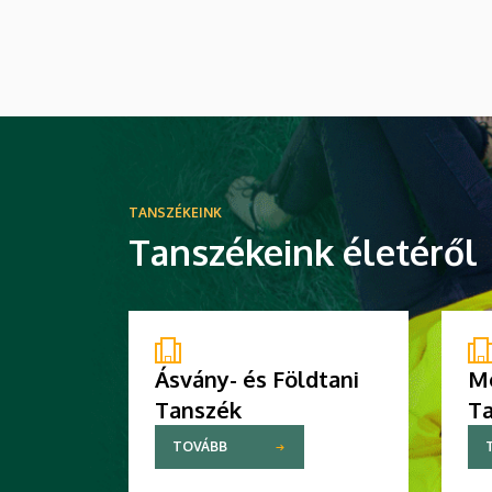
TANSZÉKEINK
Tanszékeink életéről
Ásvány- és Földtani
Me
Tanszék
T
TOVÁBB