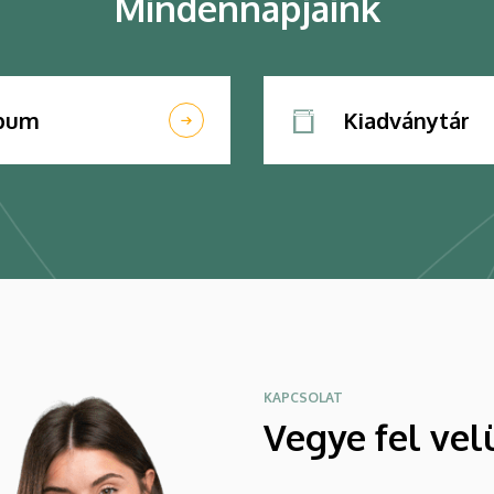
Mindennapjaink
lbum
Kiadványtár
KAPCSOLAT
Vegye fel vel