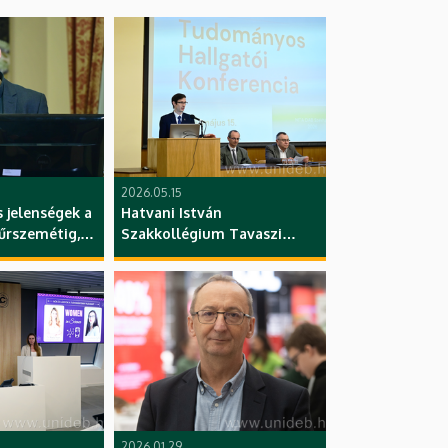
2026.05.15
 jelenségek a
Hatvani István
 űrszemétig,
Szakkollégium Tavaszi
őadása, TTK,
Tudományos Hallgatói
ub, DE
Konferenciája, megnyitó,
plenáris előadás és szekciók,
DAB, DE
2026.01.29