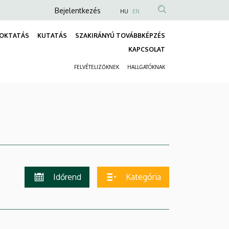
Anonim
Bejelentkezés
HU
EN
Felhasználói
OKTATÁS
KUTATÁS
SZAKIRÁNYÚ TOVÁBBKÉPZÉS
fiók
Fő
KAPCSOLAT
menüje
navigáció
FELVÉTELIZŐKNEK
HALLGATÓKNAK
Másodlagos
navigáció
Időrend
Kategória