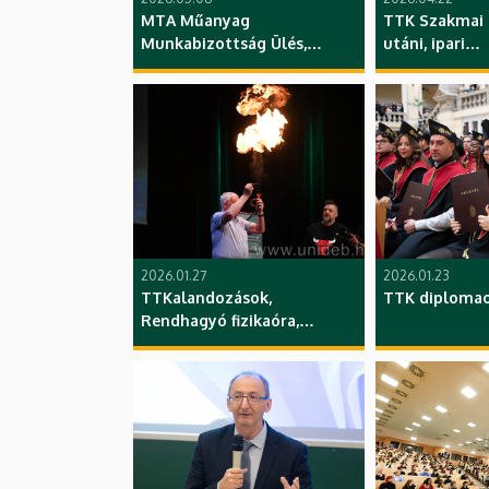
MTA Műanyag
TTK Szakmai 
Munkabizottság Ülés,
utáni, ipari
konferencia
kapcsolatrend
Élettudományi
DE
2026.01.27
2026.01.23
TTKalandozások,
TTK diplomao
Rendhagyó fizikaóra,
Härtlein Károly előadása,
Kölcsey Központ, TTK, DE