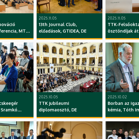
2025.11.05
2025.11.05
nováció
13th Journal Club,
TTK-Felsőokta
ferencia, MTÜ,
előadások, GTIDEA, DE
ösztöndíjak á
us, előadások,
, DE
2025.10.05
2025.10.02
cskeegér
TTK jubileumi
Borban az iga
 Sramkó
diplomaosztó, DE
kémia, Tóth I
a, Oszakai
Professzori Kl
, Magyar
, TTK, DE