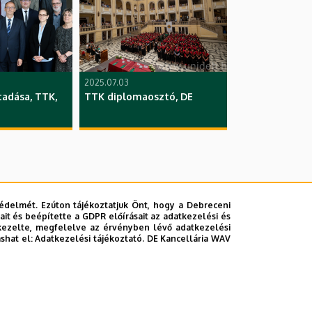
2025.07.03
tadása, TTK,
TTK diplomaosztó, DE
édelmét. Ezúton tájékoztatjuk Önt, hogy a Debreceni
it és beépítette a GDPR előírásait az adatkezelési és
kezelte, megfelelve az érvényben lévő adatkezelési
ashat el:
Adatkezelési tájékoztató.
DE Kancellária WAV