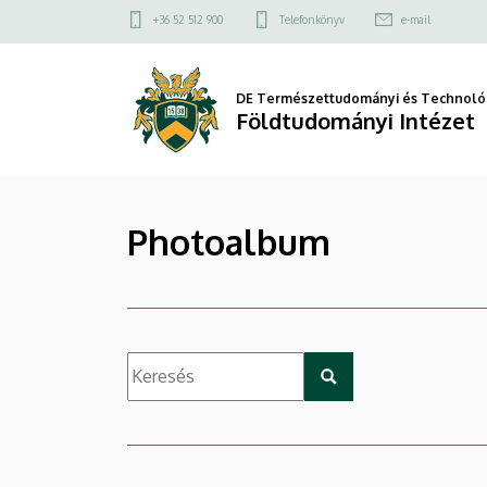
|
Ugrás
Felső
+36 52 512 900
Telefonkönyv
e-mail
a
kapcsolat
Földtudományi
tartalomra
menü
Intézet
DE Természettudományi és Technológ
Földtudományi Intézet
Photoalbum