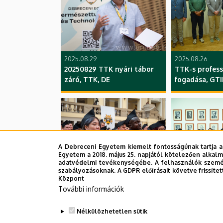
2025.08.29
2025.08.26
20250829 TTK nyári tábor
TTK-s profess
záró, TTK, DE
fogadása, GTI
A Debreceni Egyetem kiemelt fontosságúnak tartja a
Egyetem a 2018. május 25. napjától kötelezően alkalm
adatvédelmi tevékenységébe. A felhasználók személ
szabályozásoknak. A GDPR előírásait követve frissítet
Központ
2025.07.03
2025.06.25
További információk
TTK diplomaosztó, DE
Kínai delegáci
együttműköd
Nélkülözhetetlen sütik
feltérképezés