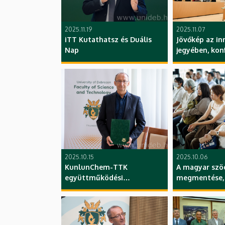
2025.11.19
2025.11.07
iTT Kutathatsz és Duális
Jövőkép az in
Nap
jegyében, kon
Szolnok Camp
ETK, GTK, TTK
2025.10.15
2025.10.06
KunlunChem-TTK
A magyar szö
együttműködési
megmentése,
megállapodás
Gábor előadás
Világkiállítás
Pavilon, Japán