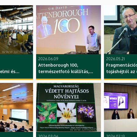
2026.06.09
2026.05.21
Attenborough 100,
Fragmentációs
elmi és
természetfotó kiállítás,
tojáshéjtól az
ási Fórum,
DEENK, A Sziget, Evolúciós
Kun Ferenc el
 TTK, DE
Állattani és Humánbiológiai
Professzori Kl
Tanszék, TTK, DE
2026.03.06
2026.02.13