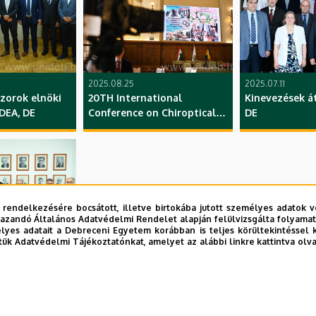
2025.08.25
2025.07.11
zorok elnöki
20TH International
Kinevezések á
DEA, DE
Conference on Chiroptical
DE
Spectroscopy, TTK, DE
 rendelkezésére bocsátott, illetve birtokába jutott személyes adatok v
azandó Általános Adatvédelmi Rendelet alapján felülvizsgálta folyamata
yes adatait a Debreceni Egyetem korábban is teljes körültekintéssel 
tük Adatvédelmi Tájékoztatónkat, amelyet az alábbi linkre kattintva olv
ó, oktatási
és
e, MK, TTK, DE