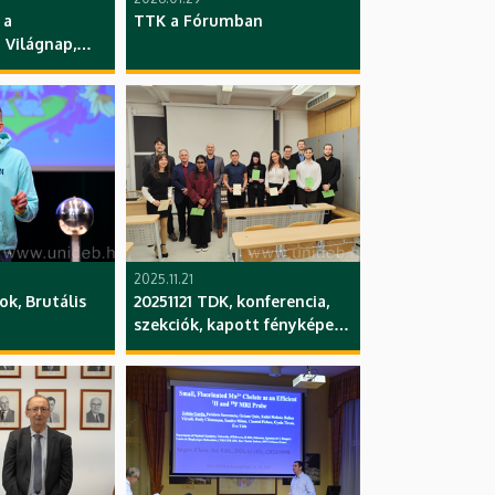
 a
TTK a Fórumban
Világnap,
, Bagoly
ács Karolina
Intézet, TTK,
2025.11.21
, Brutális
20251121 TDK, konferencia,
szekciók, kapott fényképek,
TTK, DE, BS