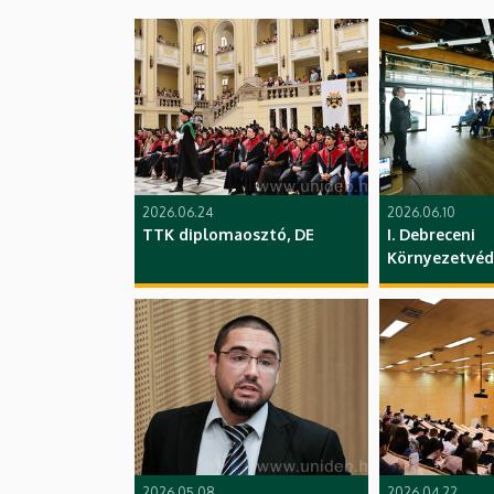
2026.06.24
2026.06.10
TTK diplomaosztó, DE
I. Debreceni
Környezetvéd
Vízgazdálkod
ETK, MK, MÉK,
2026.05.08
2026.04.22