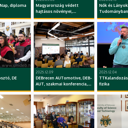
Nap, diploma
Magyarország védett
Nők és Lányok
hajtásos növényei,
Tudományban 
szer,
könyvbemutató, MN MKK
tematikus nap
 Épület, TTK,
Magyar
Zsuzsa és Kov
Természettudományi
Eszter, Kémia 
Múzeum, TTK, DE
DE
2025.12.09
2025.12.04
sztó, DE
DEBrecen AUTomotive, DEB-
TTKalandozások
AUT, szakmai konferencia,
fizika
BMW Group Gyár Debrecen,
DMJV, Innovációs Központ,
BTK, GTK, TTK, DE