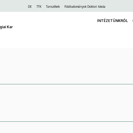
Felső
DE
TTK
Tanszékek
Földtudományok Doktori Iskola
navigáció
INTÉZETÜNKRŐL
iai Kar