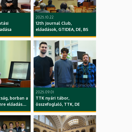
2025.10.22
tási
12th Journal Club,
tadása
előadások, GTIDEA, DE, BS
2025.09.01
zság, borban a
TTK nyári tábor,
mre előadása,
összefoglaló, TTK, DE
ub, DE