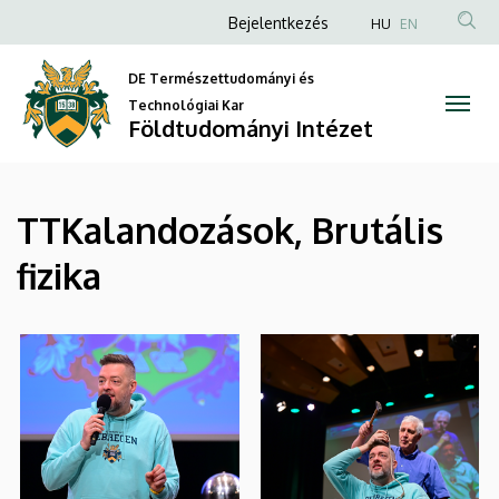
|
Ugrás
Anonim
Bejelentkezés
HU
EN
a
Felhasználói
Földtudományi
tartalomra
DE Természettudományi és
fiók
Intézet
Technológiai Kar
menüje
Földtudományi Intézet
TTKalandozások, Brutális
fizika