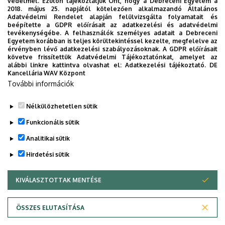
védelmét. Ezúton tájékoztatjuk Önt, hogy a Debreceni Egyetem a
2018. május 25. napjától kötelezően alkalmazandó Általános
Adatvédelmi Rendelet alapján felülvizsgálta folyamatait és
beépítette a GDPR előírásait az adatkezelési és adatvédelmi
tevékenységébe. A felhasználók személyes adatait a Debreceni
Egyetem korábban is teljes körültekintéssel kezelte, megfelelve az
érvényben lévő adatkezelési szabályozásoknak. A GDPR előírásait
követve frissítettük Adatvédelmi Tájékoztatónkat, amelyet az
alábbi linkre kattintva olvashat el:
Adatkezelési tájékoztató.
DE
Kancellária WAV Központ
További információk
Nélkülözhetetlen sütik
Funkcionális sütik
Analitikai sütik
Hirdetési sütik
KIVÁLASZTOTTAK MENTÉSE
WITHDRAW CONSENT
Adatvédelem
Adatvédelem
ÖSSZES ELUTASÍTÁSA
Technikai információk