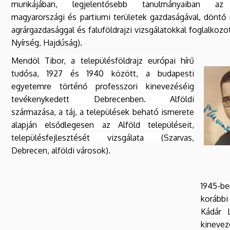
munkájában, legjelentősebb tanulmányaiban az 
magyarországi és partiumi területek gazdaságával, döntő
agrárgazdasággal és faluföldrajzi vizsgálatokkal foglalkozot
Nyírség, Hajdúság).
Mendöl Tibor, a településföldrajz európai hírű
tudósa, 1927 és 1940 között, a budapesti
egyetemre történő professzori kinevezéséig
tevékenykedett Debrecenben. Alföldi
származása, a táj, a települések beható ismerete
alapján elsődlegesen az Alföld településeit,
településfejlesztését vizsgálata (Szarvas,
Debrecen, alföldi városok).
1945-b
korább
Kádár 
kinevezé