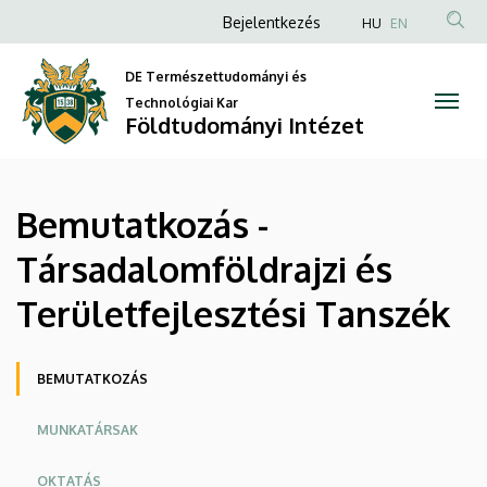
Bemutatkozás
Ugrás
Anonim
Bejelentkezés
HU
EN
a
Felhasználói
-
tartalomra
DE Természettudományi és
fiók
Társadalomföldrajzi
Technológiai Kar
menüje
Földtudományi Intézet
és
Területfejlesztési
Bemutatkozás -
Tanszék
Társadalomföldrajzi és
|
Területfejlesztési Tanszék
Földtudományi
Intézet
Oldalmenü
BEMUTATKOZÁS
MUNKATÁRSAK
OKTATÁS