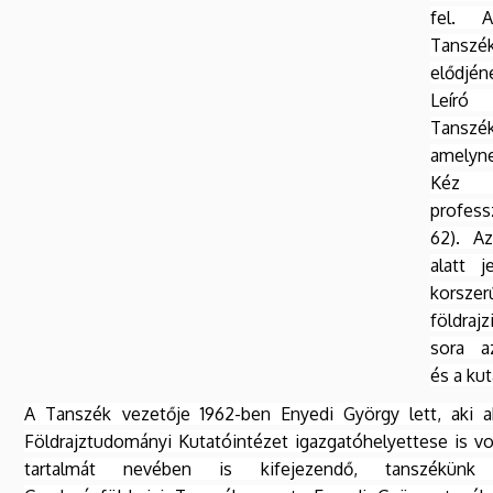
fel. 
Tanszé
elődjé
Leíró
Tans
amelyn
Kéz
professz
62). A
alatt 
korsze
földra
sora a
és a kut
A Tanszék vezetője 1962-ben Enyedi György lett, aki
Földrajztudományi Kutatóintézet igazgatóhelyettese is vo
tartalmát nevében is kifejezendő, tanszékünk