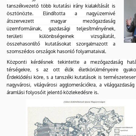
tanszékvezető több kutatási irány kialakítását is
ösztönözte. Elindította a nagyüzemivé
átszervezett magyar mezőgazdaság
üzemformáinak, gazdasági teljesítményének,
területi különbségeinek vizsgálatát,
összehasonlító kutatásokat szorgalmazott a
szomszédos országok hasonló folyamataival.
Központi kérdésnek tekintette a mezőgazdaság hatá
térségekre, s az ott élők életkörülményeire gyakor
Érdeklődési köre, s a tanszéki kutatások is természetesen
nagyvárosi, világvárosi agglomerációkra, a világgazdaság
áramlási folyosóit jelentő közlekedésre is.