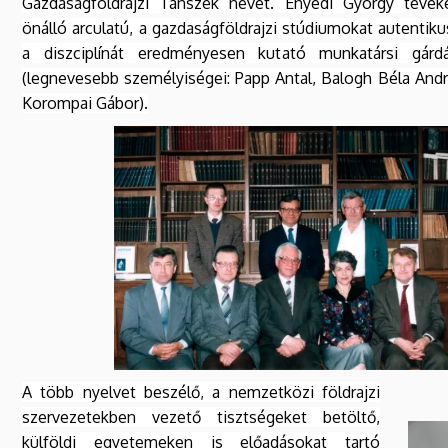
Gazdaságföldrajzi Tanszék nevet. Enyedi György tevék
önálló arculatú, a gazdaságföldrajzi stúdiumokat autentik
a diszciplínát eredményesen kutató munkatársi gárdá
(legnevesebb személyiségei: Papp Antal, Balogh Béla Andr
Korompai Gábor).
A több nyelvet beszélő, a nemzetközi földrajzi
szervezetekben vezető tisztségeket betöltő,
külföldi egyetemeken is előadásokat tartó