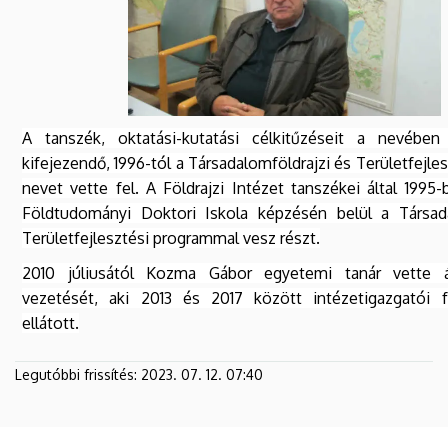
A tanszék, oktatási-kutatási célkitűzéseit a nevébe
kifejezendő, 1996-tól a Társadalomföldrajzi és Területfejle
nevet vette fel. A Földrajzi Intézet tanszékei által 1995-
Földtudományi Doktori Iskola képzésén belül a Társada
Területfejlesztési programmal vesz részt.
2010 júliusától Kozma Gábor egyetemi tanár vette 
vezetését, aki 2013 és 2017 között intézetigazgatói f
ellátott.
Legutóbbi frissítés:
2023. 07. 12. 07:40