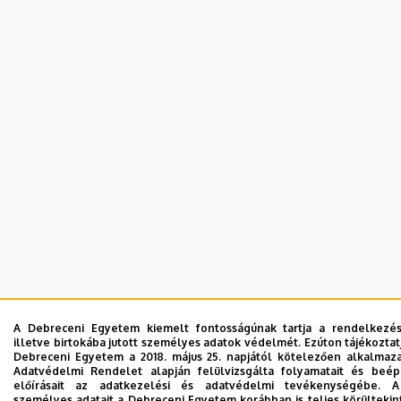
A Debreceni Egyetem kiemelt fontosságúnak tartja a rendelkezés
illetve birtokába jutott személyes adatok védelmét. Ezúton tájékoztat
Debreceni Egyetem a 2018. május 25. napjától kötelezően alkalmaz
Adatvédelmi Rendelet alapján felülvizsgálta folyamatait és beé
előírásait az adatkezelési és adatvédelmi tevékenységébe. A
személyes adatait a Debreceni Egyetem korábban is teljes körültekin