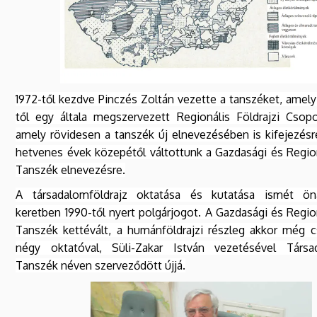
1972-től kezdve Pinczés Zoltán vezette a tanszéket, amely
től egy általa megszervezett Regionális Földrajzi Csop
amely rövidesen a tanszék új elnevezésében is kifejezésre
hetvenes évek közepétől váltottunk a Gazdasági és Region
Tanszék elnevezésre.
A társadalomföldrajz oktatása és kutatása ismét öná
keretben 1990-től nyert polgárjogot. A Gazdasági és Region
Tanszék kettévált, a humánföldrajzi részleg akkor még 
négy oktatóval, Süli-Zakar István vezetésével Társad
Tanszék néven szerveződött újjá.