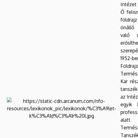
Intéze
Ő felis
földra
önálló
való m
erősíth
szerep
1952-b
Földra
Termés
Kar rés
tanszék
az Intéz
egyik 
profes
al
Termész
Tanszé