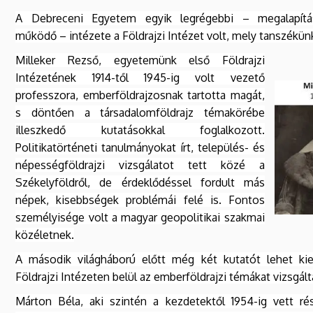
A Debreceni Egyetem egyik legrégebbi – megalapítá
működő – intézete a Földrajzi Intézet volt, mely tanszékün
Milleker Rezső, egyetemünk első Földrajzi
Intézetének 1914-től 1945-ig volt vezető
professzora, emberföldrajzosnak tartotta magát,
s döntően a társadalomföldrajz témakörébe
illeszkedő kutatásokkal foglalkozott.
Politikatörténeti tanulmányokat írt, település- és
népességföldrajzi vizsgálatot tett közé a
Székelyföldről, de érdeklődéssel fordult más
népek, kisebbségek problémái felé is. Fontos
személyisége volt a magyar geopolitikai szakmai
közéletnek.
A második világháború előtt még két kutatót lehet kie
Földrajzi Intézeten belül az emberföldrajzi témákat vizsgált
Márton Béla, aki szintén a kezdetektől 1954-ig vett ré