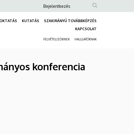
Anonim
Bejelentkezés
Felhasználói
OKTATÁS
KUTATÁS
SZAKIRÁNYÚ TOVÁBBKÉPZÉS
fiók
Fő
KAPCSOLAT
menüje
navigáció
FELVÉTELIZŐKNEK
HALLGATÓKNAK
Másodlagos
navigáció
mányos konferencia