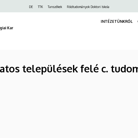
Felső
DE
TTK
Tanszékek
Földtudományok Doktori Iskola
navigáció
INTÉZETÜNKRŐL
iai Kar
tos települések felé c. tudo