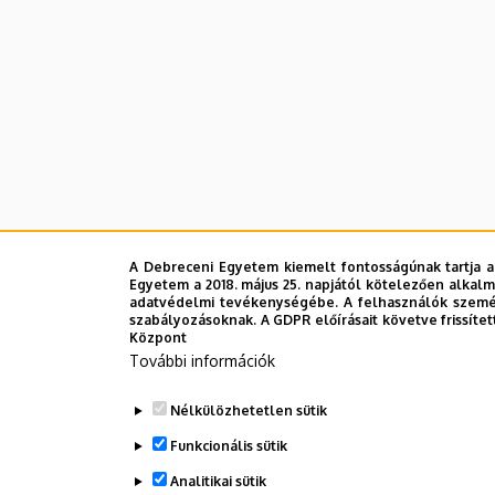
Intézet
A Debreceni Egyetem kiemelt fontosságúnak tartja a
Legutóbbi frissítés:
2023. 06. 08. 11:24
Egyetem a 2018. május 25. napjától kötelezően alkalm
adatvédelmi tevékenységébe. A felhasználók személ
szabályozásoknak. A GDPR előírásait követve frissítet
Központ
További információk
Nélkülözhetetlen sütik
Funkcionális sütik
Analitikai sütik