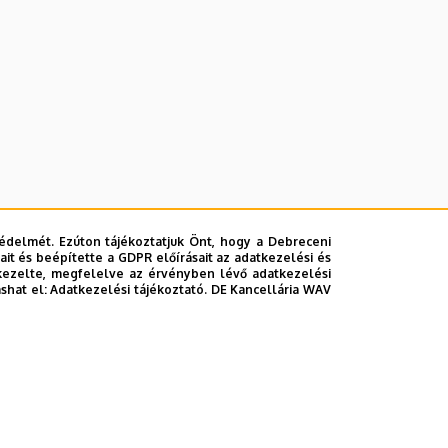
édelmét. Ezúton tájékoztatjuk Önt, hogy a Debreceni
it és beépítette a GDPR előírásait az adatkezelési és
kezelte, megfelelve az érvényben lévő adatkezelési
ashat el:
Adatkezelési tájékoztató.
DE Kancellária WAV