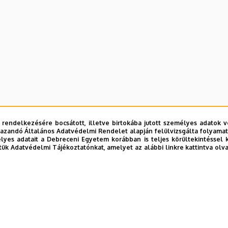
 rendelkezésére bocsátott, illetve birtokába jutott személyes adatok v
azandó Általános Adatvédelmi Rendelet alapján felülvizsgálta folyamata
yes adatait a Debreceni Egyetem korábban is teljes körültekintéssel 
tük Adatvédelmi Tájékoztatónkat, amelyet az alábbi linkre kattintva olv