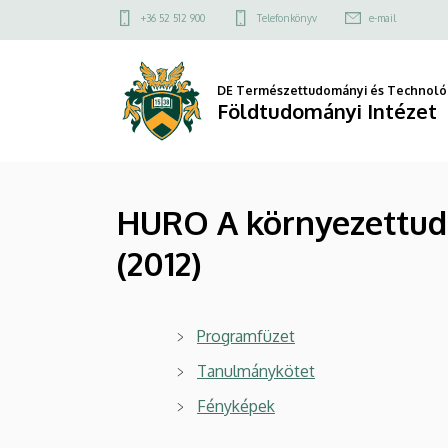
HURO
Ugrás
Felső
+36 52 512 900
Telefonkönyv
e-mail
a
kapcsolat
A
tartalomra
menü
környezettudatos
DE Természettudományi és Technológ
Földtudományi Intézet
települések
felé
HURO A környezettuda
c.
(2012)
tudományos
konferencia
Programfüzet
(2012)
Tanulmánykötet
|
Fényképek
Földtudományi