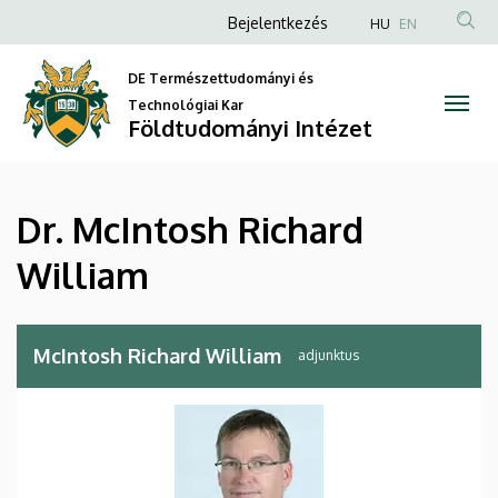
Dr.
Ugrás
Anonim
Bejelentkezés
HU
EN
a
Felhasználói
McIntosh
tartalomra
DE Természettudományi és
fiók
Richard
Technológiai Kar
menüje
Földtudományi Intézet
William
|
Dr. McIntosh Richard
Földtudományi
William
Intézet
McIntosh Richard William
adjunktus