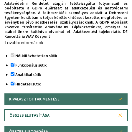
7
Adatvédelmi Rendelet alapján felülvizsgálta folyamatait és
beépítette a GDPR előírásait az adatkezelési és adatvédelmi
tevékenységébe. A felhasználók személyes adatait a Debreceni
Egyéb információ
Egyetem korábban is teljes körültekintéssel kezelte, megfelelve az
érvényben lévő adatkezelési szabályozásoknak. A GDPR előírásait
követve frissítettük Adatvédelmi Tájékoztatónkat, amelyet az
2005– Acta GGM Debrecina Geology, Geomorphology,
alábbi linkre kattintva olvashat el:
Adatkezelési tájékoztató.
DE
Physical Geography Series - technikai szerkesztő, lektor;
Kancellária WAV Központ
További információk
2021– Acta Palaeobotanica - szerkesztőbizottsági tag
Nélkülözhetetlen sütik
Legutóbbi frissítés:
2023. 07. 14. 10:18
Funkcionális sütik
Analitikai sütik
Hirdetési sütik
KIVÁLASZTOTTAK MENTÉSE
WITHDRAW CONSENT
Adatvédelem
Adatvédelem
ÖSSZES ELUTASÍTÁSA
Technikai információk
ÖSSZES ELFOGADÁSA