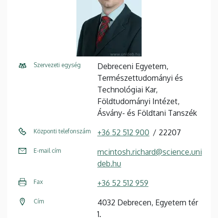
Szervezeti egység
Debreceni Egyetem,
Természettudományi és
Technológiai Kar,
Földtudományi Intézet,
Ásvány- és Földtani Tanszék
Központi telefonszám
+36 52 512 900
22207
E-mail cím
mcintosh.richard@science.uni
deb.hu
Fax
+36 52 512 959
Cím
4032 Debrecen, Egyetem tér
1.