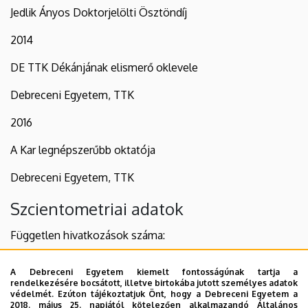
Jedlik Ányos Doktorjelölti Ösztöndíj
2014
DE TTK Dékánjának elismerő oklevele
Debreceni Egyetem, TTK
2016
A Kar legnépszerűbb oktatója
Debreceni Egyetem, TTK
Szcientometriai adatok
Független hivatkozások száma:
132
A Debreceni Egyetem kiemelt fontosságúnak tartja a
rendelkezésére bocsátott, illetve birtokába jutott személyes adatok
Hirsch-index:
védelmét. Ezúton tájékoztatjuk Önt, hogy a Debreceni Egyetem a
2018. május 25. napjától kötelezően alkalmazandó Általános