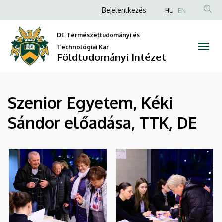
|
Ugrás
Anonim
Bejelentkezés
HU
EN
a
Felhasználói
Földtudományi
tartalomra
DE Természettudományi és
fiók
Intézet
Technológiai Kar
menüje
Földtudományi Intézet
Szenior Egyetem, Kéki
Sándor előadása, TTK, DE