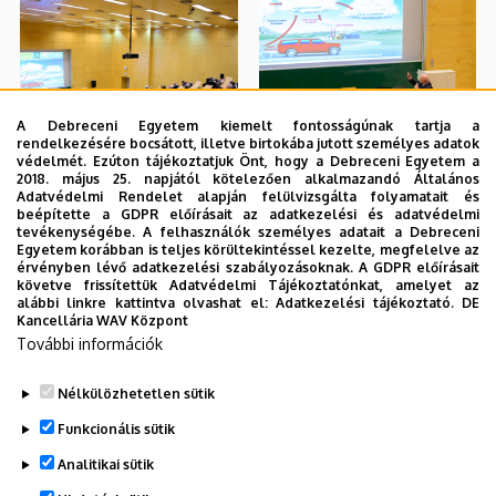
A Debreceni Egyetem kiemelt fontosságúnak tartja a
rendelkezésére bocsátott, illetve birtokába jutott személyes adatok
védelmét. Ezúton tájékoztatjuk Önt, hogy a Debreceni Egyetem a
2018. május 25. napjától kötelezően alkalmazandó Általános
Adatvédelmi Rendelet alapján felülvizsgálta folyamatait és
beépítette a GDPR előírásait az adatkezelési és adatvédelmi
tevékenységébe. A felhasználók személyes adatait a Debreceni
Egyetem korábban is teljes körültekintéssel kezelte, megfelelve az
érvényben lévő adatkezelési szabályozásoknak. A GDPR előírásait
követve frissítettük Adatvédelmi Tájékoztatónkat, amelyet az
alábbi linkre kattintva olvashat el:
Adatkezelési tájékoztató.
DE
Kancellária WAV Központ
További információk
Nélkülözhetetlen sütik
Funkcionális sütik
Analitikai sütik