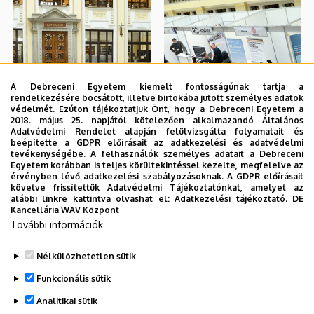
A Debreceni Egyetem kiemelt fontosságúnak tartja a
rendelkezésére bocsátott, illetve birtokába jutott személyes adatok
védelmét. Ezúton tájékoztatjuk Önt, hogy a Debreceni Egyetem a
2018. május 25. napjától kötelezően alkalmazandó Általános
Adatvédelmi Rendelet alapján felülvizsgálta folyamatait és
beépítette a GDPR előírásait az adatkezelési és adatvédelmi
tevékenységébe. A felhasználók személyes adatait a Debreceni
Egyetem korábban is teljes körültekintéssel kezelte, megfelelve az
érvényben lévő adatkezelési szabályozásoknak. A GDPR előírásait
követve frissítettük Adatvédelmi Tájékoztatónkat, amelyet az
alábbi linkre kattintva olvashat el:
Adatkezelési tájékoztató.
DE
Kancellária WAV Központ
További információk
Nélkülözhetetlen sütik
Funkcionális sütik
Analitikai sütik