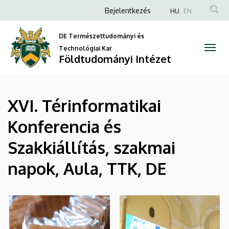
|
Ugrás
Anonim
Bejelentkezés
HU
EN
a
Felhasználói
Földtudományi
tartalomra
DE Természettudományi és
fiók
Intézet
Technológiai Kar
menüje
Földtudományi Intézet
XVI. Térinformatikai
Konferencia és
Szakkiállítás, szakmai
napok, Aula, TTK, DE