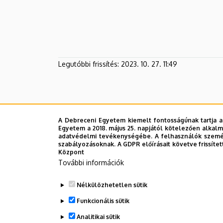
Legutóbbi frissítés:
2023. 10. 27. 11:49
A Debreceni Egyetem kiemelt fontosságúnak tartja a
Egyetem a 2018. május 25. napjától kötelezően alkalm
adatvédelmi tevékenységébe. A felhasználók személ
szabályozásoknak. A GDPR előírásait követve frissítet
Központ
További információk
Nélkülözhetetlen sütik
Funkcionális sütik
Analitikai sütik