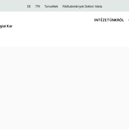
Felső
DE
TTK
Tanszékek
Földtudományok Doktori Iskola
navigáció
INTÉZETÜNKRŐL
iai Kar