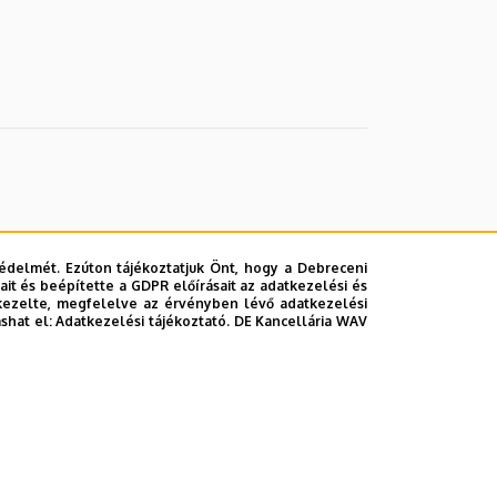
édelmét. Ezúton tájékoztatjuk Önt, hogy a Debreceni
it és beépítette a GDPR előírásait az adatkezelési és
kezelte, megfelelve az érvényben lévő adatkezelési
ashat el:
Adatkezelési tájékoztató.
DE Kancellária WAV