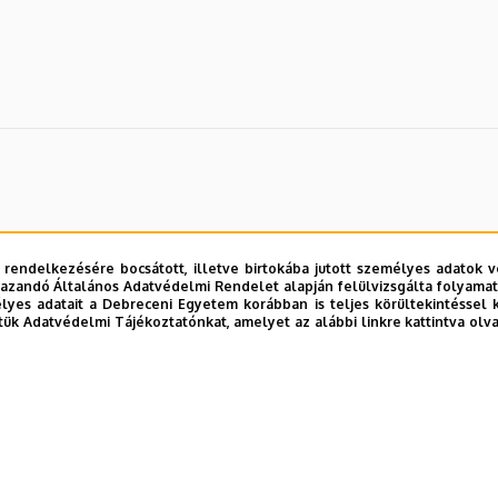
 rendelkezésére bocsátott, illetve birtokába jutott személyes adatok v
azandó Általános Adatvédelmi Rendelet alapján felülvizsgálta folyamata
yes adatait a Debreceni Egyetem korábban is teljes körültekintéssel 
tük Adatvédelmi Tájékoztatónkat, amelyet az alábbi linkre kattintva olv