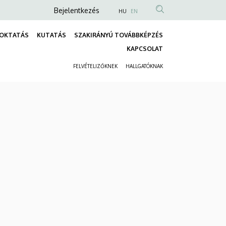
Anonim
Bejelentkezés
HU
EN
Felhasználói
OKTATÁS
KUTATÁS
SZAKIRÁNYÚ TOVÁBBKÉPZÉS
fiók
Fő
KAPCSOLAT
menüje
navigáció
FELVÉTELIZŐKNEK
HALLGATÓKNAK
Másodlagos
navigáció