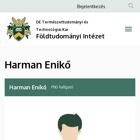
Harman
Ugrás
Anonim
Bejelentkezés
a
Felhasználói
Enikő
tartalomra
DE Természettudományi és
fiók
|
Technológiai Kar
menüje
Földtudományi Intézet
Földtudományi
Intézet
Harman Enikő
Harman Enikő
PhD hallgató