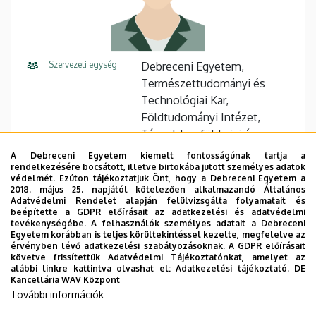
Szervezeti egység
Debreceni Egyetem,
Természettudományi és
Technológiai Kar,
Földtudományi Intézet,
Társadalomföldrajzi és
Területfejlesztési Tanszék
A Debreceni Egyetem kiemelt fontosságúnak tartja a
rendelkezésére bocsátott, illetve birtokába jutott személyes adatok
Központi telefonszám
+36 52 512 900
23116
védelmét. Ezúton tájékoztatjuk Önt, hogy a Debreceni Egyetem a
2018. május 25. napjától kötelezően alkalmazandó Általános
Adatvédelmi Rendelet alapján felülvizsgálta folyamatait és
Cím
4032 Debrecen Egyetem tér 1
beépítette a GDPR előírásait az adatkezelési és adatvédelmi
tevékenységébe. A felhasználók személyes adatait a Debreceni
Épület
Matematikai és
Egyetem korábban is teljes körültekintéssel kezelte, megfelelve az
érvényben lévő adatkezelési szabályozásoknak. A GDPR előírásait
Földtudományi épület
követve frissítettük Adatvédelmi Tájékoztatónkat, amelyet az
alábbi linkre kattintva olvashat el:
Adatkezelési tájékoztató.
DE
Emelet, ajtó
1. emelet, 102
Kancellária WAV Központ
További információk
Weboldal
Szervezeti weboldal