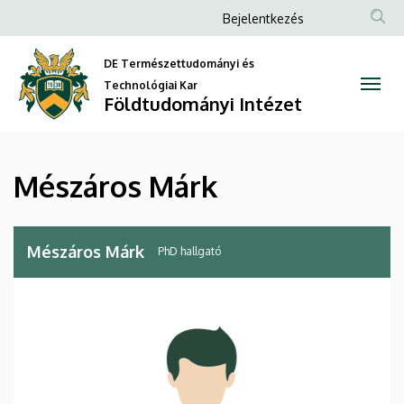
Mészáros
Ugrás
Anonim
Bejelentkezés
a
Felhasználói
Márk
tartalomra
DE Természettudományi és
fiók
|
Technológiai Kar
menüje
Földtudományi Intézet
Földtudományi
Intézet
Mészáros Márk
Mészáros Márk
PhD hallgató