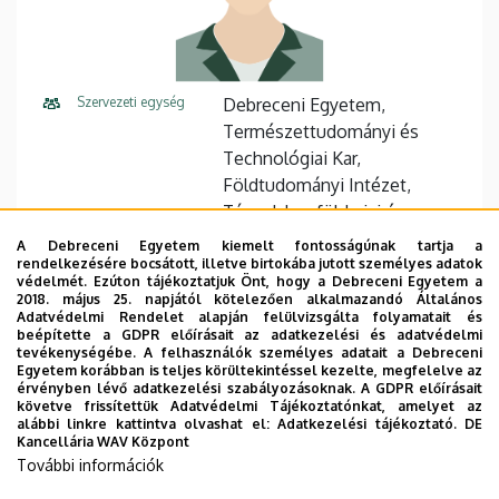
Szervezeti egység
Debreceni Egyetem,
Természettudományi és
Technológiai Kar,
Földtudományi Intézet,
Társadalomföldrajzi és
Területfejlesztési Tanszék
A Debreceni Egyetem kiemelt fontosságúnak tartja a
rendelkezésére bocsátott, illetve birtokába jutott személyes adatok
Központi telefonszám
+36 52 512 900
23116
védelmét. Ezúton tájékoztatjuk Önt, hogy a Debreceni Egyetem a
2018. május 25. napjától kötelezően alkalmazandó Általános
Adatvédelmi Rendelet alapján felülvizsgálta folyamatait és
Cím
4032 Debrecen Egyetem tér 1
beépítette a GDPR előírásait az adatkezelési és adatvédelmi
tevékenységébe. A felhasználók személyes adatait a Debreceni
Épület
Matematikai és
Egyetem korábban is teljes körültekintéssel kezelte, megfelelve az
érvényben lévő adatkezelési szabályozásoknak. A GDPR előírásait
Földtudományi épület
követve frissítettük Adatvédelmi Tájékoztatónkat, amelyet az
alábbi linkre kattintva olvashat el:
Adatkezelési tájékoztató.
DE
Emelet, ajtó
1. emelet, 102
Kancellária WAV Központ
További információk
Weboldal
Szervezeti weboldal