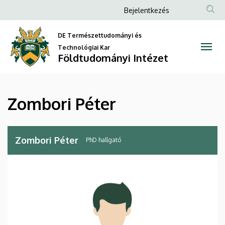
Zombori
Ugrás
Anonim
Bejelentkezés
a
Felhasználói
Péter
tartalomra
DE Természettudományi és
fiók
|
Technológiai Kar
menüje
Földtudományi Intézet
Földtudományi
Intézet
Zombori Péter
Zombori Péter
PhD hallgató