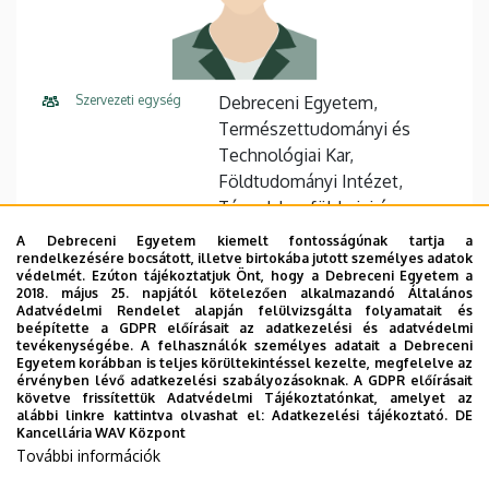
Szervezeti egység
Debreceni Egyetem,
Természettudományi és
Technológiai Kar,
Földtudományi Intézet,
Társadalomföldrajzi és
Területfejlesztési Tanszék
A Debreceni Egyetem kiemelt fontosságúnak tartja a
rendelkezésére bocsátott, illetve birtokába jutott személyes adatok
Központi telefonszám
+36 52 512 900
22397
védelmét. Ezúton tájékoztatjuk Önt, hogy a Debreceni Egyetem a
2018. május 25. napjától kötelezően alkalmazandó Általános
Adatvédelmi Rendelet alapján felülvizsgálta folyamatait és
Cím
4032 Debrecen Egyetem tér 1
beépítette a GDPR előírásait az adatkezelési és adatvédelmi
tevékenységébe. A felhasználók személyes adatait a Debreceni
Épület
Matematikai és
Egyetem korábban is teljes körültekintéssel kezelte, megfelelve az
érvényben lévő adatkezelési szabályozásoknak. A GDPR előírásait
Földtudományi épület
követve frissítettük Adatvédelmi Tájékoztatónkat, amelyet az
alábbi linkre kattintva olvashat el:
Adatkezelési tájékoztató.
DE
Emelet, ajtó
1. emelet, 116
Kancellária WAV Központ
További információk
Weboldal
Szervezeti weboldal