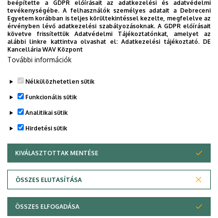
beépítette a GDPR előírásait az adatkezelési és adatvédelmi
Épület
Matematikai és
tevékenységébe. A felhasználók személyes adatait a Debreceni
Földtudományi épület
Egyetem korábban is teljes körültekintéssel kezelte, megfelelve az
érvényben lévő adatkezelési szabályozásoknak. A GDPR előírásait
követve frissítettük Adatvédelmi Tájékoztatónkat, amelyet az
Emelet, ajtó
1. emelet, 118 (oktatói szoba)
alábbi linkre kattintva olvashat el:
Adatkezelési tájékoztató.
DE
Kancellária WAV Központ
Weboldal
Szervezeti weboldal
További információk
Tudóstér profil
Nélkülözhetetlen sütik
Funkcionális sütik
Analitikai sütik
Hirdetési sütik
KIVÁLASZTOTTAK MENTÉSE
WITHDRAW CONSENT
Adatvédelem
Adatvédelem
ÖSSZES ELUTASÍTÁSA
Technikai információk
ÖSSZES ELFOGADÁSA