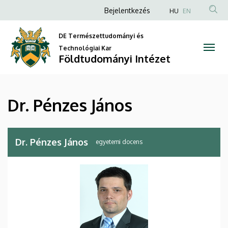
Dr.
Ugrás
Anonim
Bejelentkezés
HU
EN
a
Felhasználói
Pénzes
tartalomra
DE Természettudományi és
fiók
János
Technológiai Kar
menüje
Földtudományi Intézet
|
Földtudományi
Dr. Pénzes János
Intézet
Dr. Pénzes János
egyetemi docens