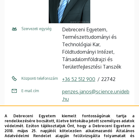
Szervezeti egység
Debreceni Egyetem,
Természettudományi és
Technológiai Kar,
Földtudományi Intézet,
Társadalomföldrajzi és
Területfejlesztési Tanszék
Központi telefonszám
+36 52 512 900
22742
E-mail cím
penzes.janos@science.unideb
.hu
Fax
+36 52 518 667
A Debreceni Egyetem kiemelt fontosságúnak tartja a
rendelkezésére bocsátott, illetve birtokába jutott személyes adatok
Cím
4032 Debrecen, Egyetem tér
védelmét. Ezúton tájékoztatjuk Önt, hogy a Debreceni Egyetem a
1.
2018. május 25. napjától kötelezően alkalmazandó Általános
Adatvédelmi Rendelet alapján felülvizsgálta folyamatait és