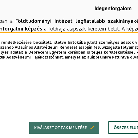
Idegenforgalom
-ban a
Földtudományi Intézet legfiatalabb szakirányak
nforgalmi képzés
a földrajz alapszak keretein belül. A kép
latra, melyhez az ország egész területén segítünk helyszínt tal
 rendelkezésére bocsátott, illetve birtokába jutott személyes adatok v
t van, aki stewardként dogozik az Emirates
Airlines-nál, 
azandó Általános Adatvédelmi Rendelet alapján felülvizsgálta folyamata
Utazási Irodában vagy éppen recepciósként a Hotel Divinus**
yes adatait a Debreceni Egyetem korábban is teljes körültekintéssel 
tük Adatvédelmi Tájékoztatónkat, amelyet az alábbi linkre kattintva olv
uristák kapcsolatának vizsgálata, természeti területeken f
rek kutatása, földtudományi értékek az idegenforgalomban, to
zet-, társadalom-, és gazdaságföldrajzi aspektusainak vizsgál
bi frissítés:
2023. 06. 19. 09:11
KIVÁLASZTOTTAK MENTÉSE
ÖSSZES ELU