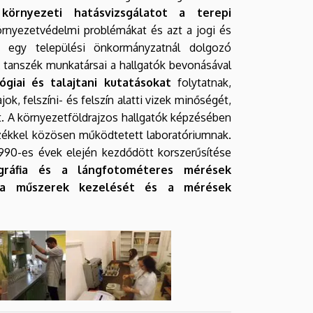
a
környezeti hatásvizsgálatot a terepi
környezetvédelmi problémákat és azt a jogi és
gy egy települési önkormányzatnál dolgozó
tanszék munkatársai a hallgatók bevonásával
giai és talajtani kutatásokat
folytatnak,
lajok, felszíni- és felszín alatti vizek minőségét,
t. A környezetföldrajzos hallgatók képzésében
székkel közösen működtetett laboratóriumnak.
990-es évek elején kezdődött korszerűsítése
ográfia és a lángfotométeres mérések
nk a műszerek kezelését és a mérések