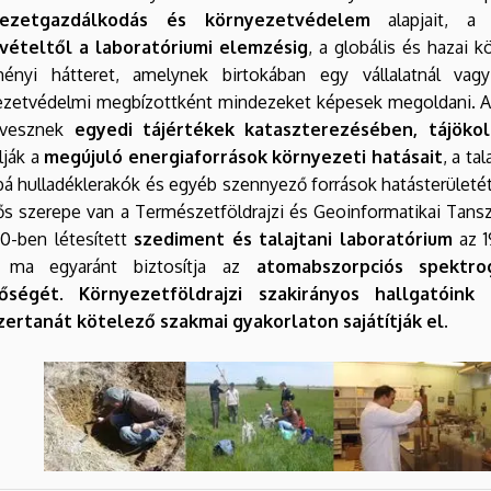
yezetgazdálkodás és környezetvédelem
alapjait, 
vételtől a laboratóriumi elemzésig
, a globális és hazai 
ményi hátteret, amelynek birtokában egy vállalatnál va
ezetvédelmi megbízottként mindezeket képesek megoldani. A 
 vesznek
egyedi tájértékek kataszterezésében, tájökoló
lják a
megújuló energiaforrások
környezeti hatásait
, a ta
á hulladéklerakók és egyéb szennyező források hatásterületé
ős szerepe van a Természetföldrajzi és Geoinformatikai Tan
0-ben létesített
szediment és talajtani laboratórium
az 1
 ma egyaránt biztosítja az
atomabszorpciós spektr
őségét
.
Környezetföldrajzi szakirányos hallgatói
ertanát kötelező szakmai gyakorlaton sajátítják el.