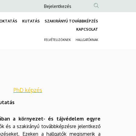
Anonim
Bejelentkezés
Felhasználói
OKTATÁS
KUTATÁS
SZAKIRÁNYÚ TOVÁBBKÉPZÉS
fiók
Fő
KAPCSOLAT
menüje
navigáció
FELVÉTELIZŐKNEK
HALLGATÓKNAK
Másodlagos
navigáció
PhD képzés
utatás
jában a környezet- és tájvédelem egyre
tók és a szakirányú továbbképzésre jelentkező
pzéseket. Ezeken a hallgatók megismerik a