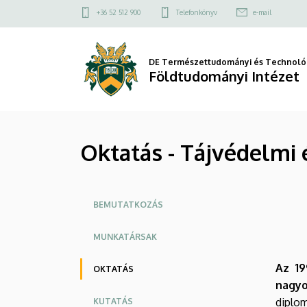
Oktatás
Ugrás
Felső
+36 52 512 900
Telefonkönyv
e-mail
a
kapcsolat
-
tartalomra
menü
Tájvédelmi
DE Természettudományi és Technológ
Földtudományi Intézet
és
Környezetföldrajzi
Oktatás - Tájvédelmi 
Tanszék
|
Oldalmenü
Földtudományi
BEMUTATKOZÁS
Intézet
MUNKATÁRSAK
Az 19
OKTATÁS
nagyo
diplo
KUTATÁS