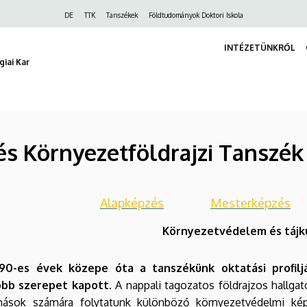
Felső
DE
TTK
Tanszékek
Földtudományok Doktori Iskola
navigáció
INTÉZETÜNKRŐL
iai Kar
és Környezetföldrajzi Tanszék
Alapképzés
Mesterképzés
Környezetvédelem és tájk
90-es évek közepe óta a tanszékünk oktatási profil
bb szerepet kapott.
A nappali tagozatos földrajzos hallga
mások számára folytatunk különböző környezetvédelmi ké