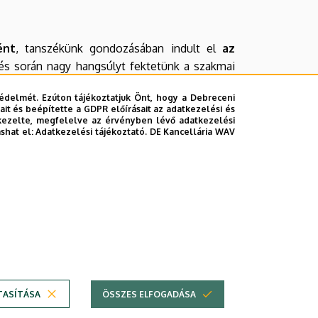
ént
, tanszékünk gondozásában indult el
az
zés során nagy hangsúlyt fektetünk a szakmai
álni hallgatóink számára. A végzett hallgatóink
édelmét. Ezúton tájékoztatjuk Önt, hogy a Debreceni
többen utazásszervezőként helyezkedtek el az
it és beépítette a GDPR előírásait az adatkezelési és
***-ban. Munkatársaink kutatási témái: a táj
kezelte, megfelelve az érvényben lévő adatkezelési
ashat el:
Adatkezelési tájékoztató.
DE Kancellária WAV
olyó idegenforgalom hatásának mérését segítő
vábbá a fejlesztés-orientált turizmusföldrajz
ata.
TASÍTÁSA
ÖSSZES ELFOGADÁSA