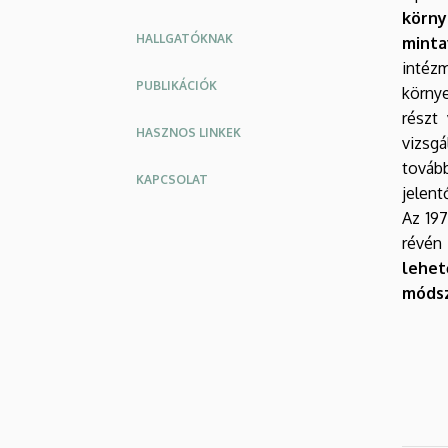
körn
HALLGATÓKNAK
minta
intéz
PUBLIKÁCIÓK
körny
részt
HASZNOS LINKEK
vizsgá
tovább
KAPCSOLAT
jelent
Az 197
révén
lehet
módsz