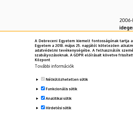
2006
idege
gyakor
A Debreceni Egyetem kiemelt fontosságúnak tartja a
közöt
Egyetem a 2018. május 25. napjától kötelezően alkalm
IBUSZ 
adatvédelmi tevékenységébe. A felhasználók személ
szabályozásoknak. A GDPR előírásait követve frissítet
és a t
Központ
módsze
További információk
termés
Nélkülözhetetlen sütik
Funkcionális sütik
Analitikai sütik
Hirdetési sütik
Legutób
WITHDRAW CONSENT