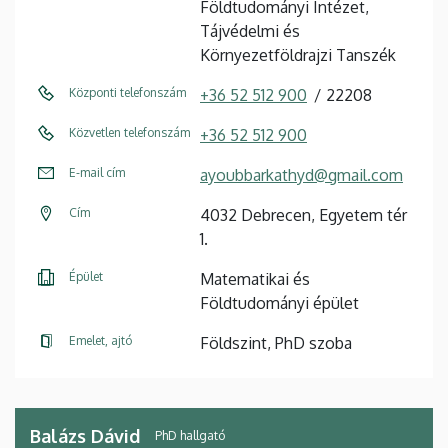
Földtudományi Intézet,
Tájvédelmi és
Környezetföldrajzi Tanszék
Központi telefonszám
+36 52 512 900
22208
Közvetlen telefonszám
+36 52 512 900
E-mail cím
ayoubbarkathyd@gmail.com
Cím
4032 Debrecen, Egyetem tér
1.
Épület
Matematikai és
Földtudományi épület
Emelet, ajtó
Földszint, PhD szoba
Balázs Dávid
PhD hallgató