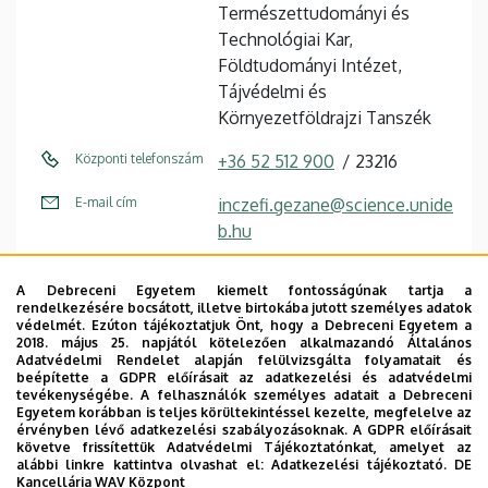
Természettudományi és
Technológiai Kar,
Földtudományi Intézet,
Tájvédelmi és
Környezetföldrajzi Tanszék
Központi telefonszám
+36 52 512 900
23216
E-mail cím
inczefi.gezane@science.unide
b.hu
Cím
4032 Debrecen, Egyetem tér
A Debreceni Egyetem kiemelt fontosságúnak tartja a
1.
rendelkezésére bocsátott, illetve birtokába jutott személyes adatok
védelmét. Ezúton tájékoztatjuk Önt, hogy a Debreceni Egyetem a
Épület
Matematikai és
2018. május 25. napjától kötelezően alkalmazandó Általános
Adatvédelmi Rendelet alapján felülvizsgálta folyamatait és
Földtudományi épület
beépítette a GDPR előírásait az adatkezelési és adatvédelmi
tevékenységébe. A felhasználók személyes adatait a Debreceni
Emelet, ajtó
2. emelet, 219 (Titkárság)
Egyetem korábban is teljes körültekintéssel kezelte, megfelelve az
érvényben lévő adatkezelési szabályozásoknak. A GDPR előírásait
követve frissítettük Adatvédelmi Tájékoztatónkat, amelyet az
Weboldal
Szervezeti weboldal
alábbi linkre kattintva olvashat el:
Adatkezelési tájékoztató.
DE
Kancellária WAV Központ