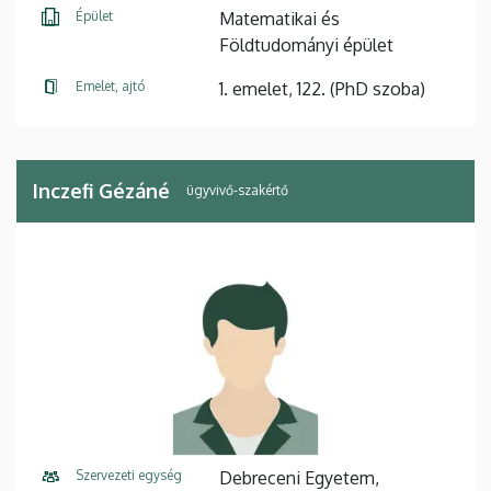
Épület
Matematikai és
Földtudományi épület
Emelet, ajtó
1. emelet, 122. (PhD szoba)
Inczefi Gézáné
ügyvivő-szakértő
Szervezeti egység
Debreceni Egyetem,