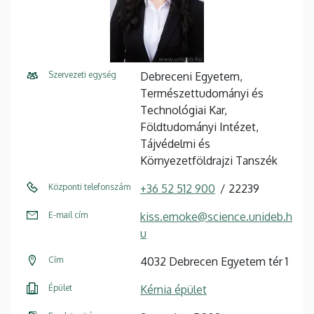
Szervezeti egység
Debreceni Egyetem,
Természettudományi és
Technológiai Kar,
Földtudományi Intézet,
Tájvédelmi és
Környezetföldrajzi Tanszék
Központi telefonszám
+36 52 512 900
22239
E-mail cím
kiss.emoke@science.unideb.h
u
Cím
4032 Debrecen Egyetem tér 1
Épület
Kémia épület