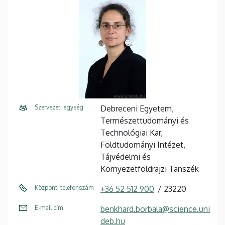
Szervezeti egység
Debreceni Egyetem,
Természettudományi és
Technológiai Kar,
Földtudományi Intézet,
Tájvédelmi és
Környezetföldrajzi Tanszék
Központi telefonszám
+36 52 512 900
23220
E-mail cím
benkhard.borbala@science.uni
deb.hu