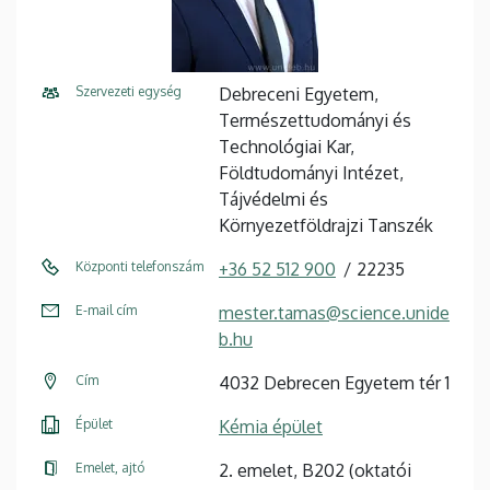
Szervezeti egység
Debreceni Egyetem,
Természettudományi és
Technológiai Kar,
Földtudományi Intézet,
Tájvédelmi és
Környezetföldrajzi Tanszék
Központi telefonszám
+36 52 512 900
22235
E-mail cím
mester.tamas@science.unide
b.hu
Cím
4032 Debrecen Egyetem tér 1
Épület
Kémia épület
Emelet, ajtó
2. emelet, B202 (oktatói