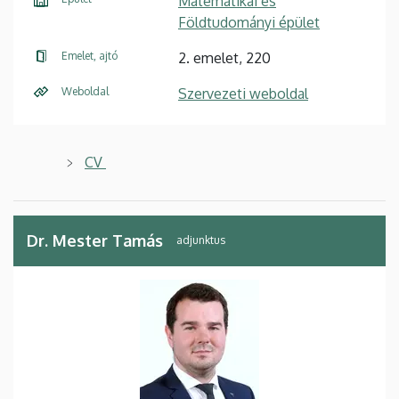
Matematikai és
Földtudományi épület
Emelet, ajtó
2. emelet, 220
Weboldal
Szervezeti weboldal
CV
Dr. Mester Tamás
adjunktus