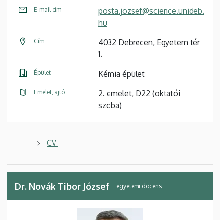
E-mail cím
posta.jozsef@science.unideb.
hu
Cím
4032 Debrecen, Egyetem tér
1.
Épület
Kémia épület
Emelet, ajtó
2. emelet, D22 (oktatói
szoba)
CV
Dr. Novák Tibor József
egyetemi docens