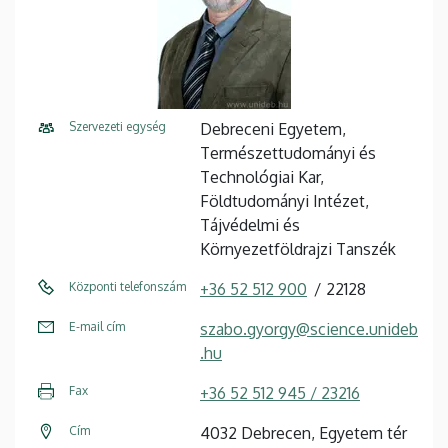
Szervezeti egység
Debreceni Egyetem,
Természettudományi és
Technológiai Kar,
Földtudományi Intézet,
Tájvédelmi és
Környezetföldrajzi Tanszék
Központi telefonszám
+36 52 512 900
22128
E-mail cím
szabo.gyorgy@science.unideb
.hu
Fax
+36 52 512 945 / 23216
Cím
4032 Debrecen, Egyetem tér