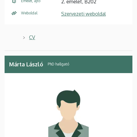
Emelet, ajtó
2. emelet, B202
Weboldal
Szervezeti weboldal
CV
Márta László
PhD hallgató