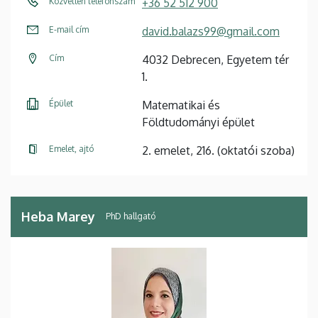
Közvetlen telefonszám
+36 52 512 900
E-mail cím
david.balazs99@gmail.com
Cím
4032 Debrecen, Egyetem tér
1.
Épület
Matematikai és
Földtudományi épület
Emelet, ajtó
2. emelet, 216. (oktatói szoba)
Heba Marey
PhD hallgató