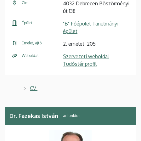
Cím
4032 Debrecen Böszörményi
út 138
Épület
"B" Főépület Tanulmányi
épület
Emelet, ajtó
2. emelet, 205
Weboldal
Szervezeti weboldal
Tudóstér profil
CV
Dr. Fazekas István
adjunktus