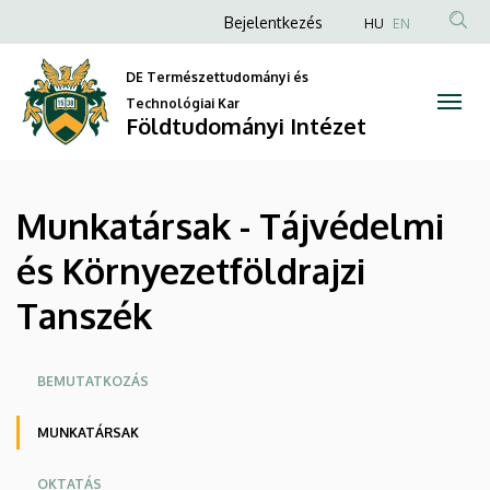
Munkatársak
Ugrás
Anonim
Bejelentkezés
HU
EN
a
Felhasználói
-
tartalomra
DE Természettudományi és
fiók
Tájvédelmi
Technológiai Kar
menüje
Földtudományi Intézet
és
Környezetföldrajzi
Munkatársak - Tájvédelmi
Tanszék
és Környezetföldrajzi
|
Tanszék
Földtudományi
Intézet
Oldalmenü
BEMUTATKOZÁS
MUNKATÁRSAK
OKTATÁS