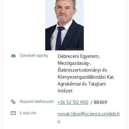
Szervezeti egység
Debreceni Egyetem,
Mezőgazdaság-,
Élelmiszertudományi és
Környezetgazdálkodási Kar,
Agrokémiai és Talajtani
Intézet
Központi telefonszám
+36 52 512 900
88469
E-mail cím
novak.tibor@science.unideb.h
u