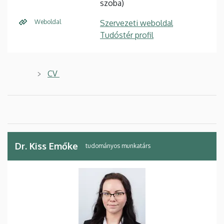
szoba)
Weboldal
Szervezeti weboldal
Tudóstér profil
CV
Dr. Kiss Emőke
tudományos munkatárs