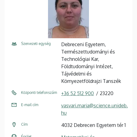
Szervezeti egység
Debreceni Egyetem,
Természettudományi és
Technológiai Kar,
Földtudományi Intézet,
Tájvédelmi és
Környezetföldrajzi Tanszék
Központi telefonszám
+36 52 512 900
23220
E-mail cím
vasvari.maria@science.unideb.
hu
Cím
4032 Debrecen Egyetem tér 1
Épület