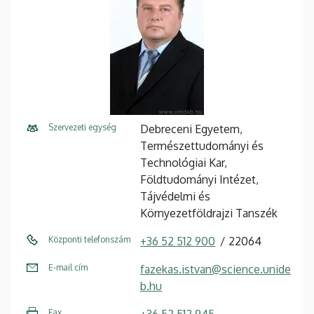
Szervezeti egység
Debreceni Egyetem,
Természettudományi és
Technológiai Kar,
Földtudományi Intézet,
Tájvédelmi és
Környezetföldrajzi Tanszék
Központi telefonszám
+36 52 512 900
22064
E-mail cím
fazekas.istvan@science.unide
b.hu
Fax
+36 52 512 945