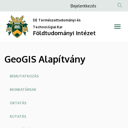
GeoGIS
Ugrás
Anonim
Bejelentkezés
a
Felhasználói
Alapítvány
tartalomra
DE Természettudományi és
fiók
|
Technológiai Kar
menüje
Földtudományi Intézet
Földtudományi
Intézet
GeoGIS Alapítvány
Oldalmenü
BEMUTATKOZÁS
MUNKATÁRSAK
OKTATÁS
KUTATÁS