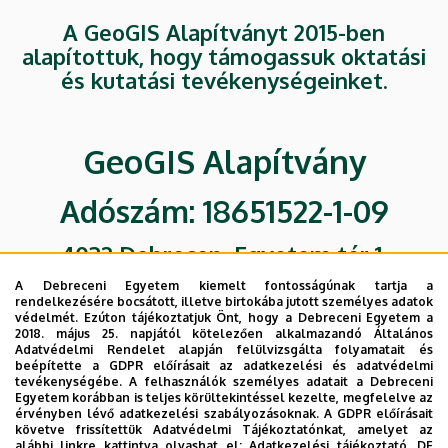
A GeoGIS Alapítványt 2015-ben
alapítottuk, hogy támogassuk oktatási
és kutatási tevékenységeinket.
GeoGIS Alapítvány
Adószám: 18651522-1-09
4032 Debrecen, Egyetem tér 1.
A Debreceni Egyetem kiemelt fontosságúnak tartja a
Tel.: +36 52 512-900/ 22111
rendelkezésére bocsátott, illetve birtokába jutott személyes adatok
védelmét. Ezúton tájékoztatjuk Önt, hogy a Debreceni Egyetem a
2018. május 25. napjától kötelezően alkalmazandó Általános
Adatvédelmi Rendelet alapján felülvizsgálta folyamatait és
beépítette a GDPR előírásait az adatkezelési és adatvédelmi
Céljaink
Alapítók
tevékenységébe. A felhasználók személyes adatait a Debreceni
Egyetem korábban is teljes körültekintéssel kezelte, megfelelve az
érvényben lévő adatkezelési szabályozásoknak. A GDPR előírásait
követve frissítettük Adatvédelmi Tájékoztatónkat, amelyet az
Kuratóriumi
alábbi linkre kattintva olvashat el:
Adatkezelési tájékoztató.
DE