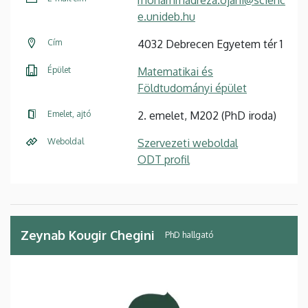
e.unideb.hu
Cím
4032 Debrecen Egyetem tér 1
Épület
Matematikai és
Földtudományi épület
Emelet, ajtó
2. emelet, M202 (PhD iroda)
Weboldal
Szervezeti weboldal
ODT profil
Zeynab Kougir Chegini
PhD hallgató