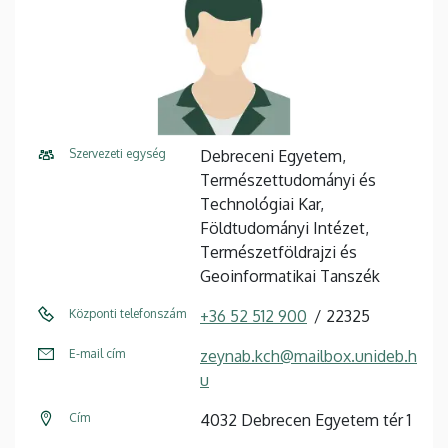
Szervezeti egység
Debreceni Egyetem,
Természettudományi és
Technológiai Kar,
Földtudományi Intézet,
Természetföldrajzi és
Geoinformatikai Tanszék
Központi telefonszám
+36 52 512 900
22325
E-mail cím
zeynab.kch@mailbox.unideb.h
u
Cím
4032 Debrecen Egyetem tér 1