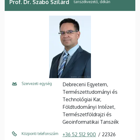
Prof. Dr. Szabó Szilárd
tanszékvezető, dékán
Szervezeti egység
Debreceni Egyetem,
Természettudományi és
Technológiai Kar,
Földtudományi Intézet,
Természetföldrajzi és
Geoinformatikai Tanszék
Központi telefonszám
+36 52 512 900
22326