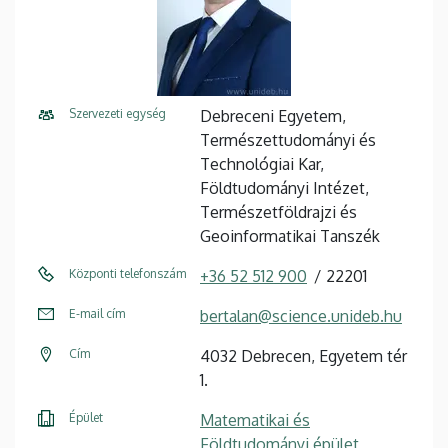
Szervezeti egység
Debreceni Egyetem,
Természettudományi és
Technológiai Kar,
Földtudományi Intézet,
Természetföldrajzi és
Geoinformatikai Tanszék
Központi telefonszám
+36 52 512 900
22201
E-mail cím
bertalan@science.unideb.hu
Cím
4032 Debrecen, Egyetem tér
1.
Épület
Matematikai és
Földtudományi épület