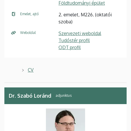
Földtudományi épület
Emelet, ajtó
2. emelet, M226. (oktatói
szoba)
Weboldal
Szervezeti weboldal
Tudóstér profil
ODT profil
CV
Dr. Szabó Loránd
adjunktus