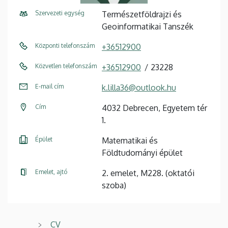
Szervezeti egység
Természetföldrajzi és
Geoinformatikai Tanszék
Központi telefonszám
+36512900
Közvetlen telefonszám
+36512900
23228
E-mail cím
k.lilla36@outlook.hu
Cím
4032 Debrecen, Egyetem tér
1.
Épület
Matematikai és
Földtudományi épület
Emelet, ajtó
2. emelet, M228. (oktatói
szoba)
CV