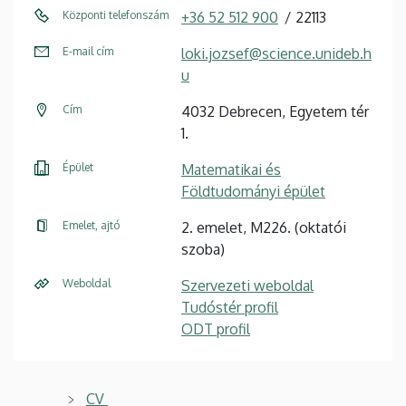
Központi telefonszám
+36 52 512 900
22113
E-mail cím
loki.jozsef@science.unideb.h
u
Cím
4032 Debrecen, Egyetem tér
1.
Épület
Matematikai és
Földtudományi épület
Emelet, ajtó
2. emelet, M226. (oktatói
szoba)
Weboldal
Szervezeti weboldal
Tudóstér profil
ODT profil
CV