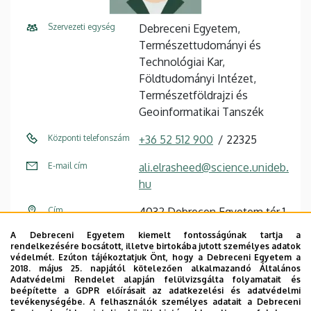
Szervezeti egység
Debreceni Egyetem,
Természettudományi és
Technológiai Kar,
Földtudományi Intézet,
Természetföldrajzi és
Geoinformatikai Tanszék
Központi telefonszám
+36 52 512 900
22325
E-mail cím
ali.elrasheed@science.unideb.
hu
Cím
4032 Debrecen Egyetem tér 1
A Debreceni Egyetem kiemelt fontosságúnak tartja a
Épület
Matematikai és
rendelkezésére bocsátott, illetve birtokába jutott személyes adatok
Földtudományi épület
védelmét. Ezúton tájékoztatjuk Önt, hogy a Debreceni Egyetem a
2018. május 25. napjától kötelezően alkalmazandó Általános
Adatvédelmi Rendelet alapján felülvizsgálta folyamatait és
Emelet, ajtó
2. emelet, M202 (PhD iroda)
beépítette a GDPR előírásait az adatkezelési és adatvédelmi
tevékenységébe. A felhasználók személyes adatait a Debreceni
Weboldal