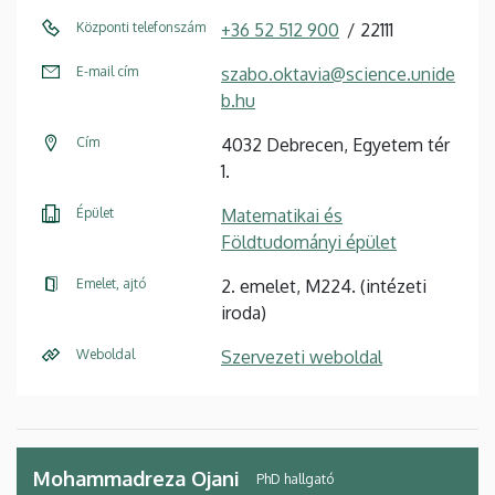
Központi telefonszám
+36 52 512 900
22111
E-mail cím
szabo.oktavia@science.unide
b.hu
Cím
4032 Debrecen, Egyetem tér
1.
Épület
Matematikai és
Földtudományi épület
Emelet, ajtó
2. emelet, M224. (intézeti
iroda)
Weboldal
Szervezeti weboldal
Mohammadreza Ojani
PhD hallgató