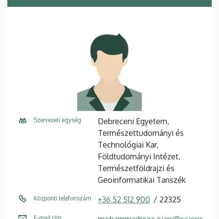
Szervezeti egység
Debreceni Egyetem,
Természettudományi és
Technológiai Kar,
Földtudományi Intézet,
Természetföldrajzi és
Geoinformatikai Tanszék
Központi telefonszám
+36 52 512 900
22325
E-mail cím
mohammadreza.ojani@scienc