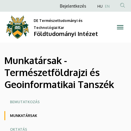
Munkatársak
Ugrás
Anonim
Bejelentkezés
HU
EN
a
Felhasználói
-
tartalomra
DE Természettudományi és
fiók
Természetföldrajzi
Technológiai Kar
menüje
Földtudományi Intézet
és
Geoinformatikai
Munkatársak -
Tanszék
Természetföldrajzi és
|
Geoinformatikai Tanszék
Földtudományi
Intézet
Oldalmenü
BEMUTATKOZÁS
MUNKATÁRSAK
OKTATÁS