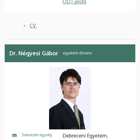
ODT profil
CV
Dr. Négyesi Gábor
egyetemi docens
Szervezeti egység
Debreceni Egyetem,