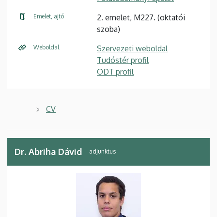
Emelet, ajtó
2. emelet, M227. (oktatói
szoba)
Weboldal
Szervezeti weboldal
Tudóstér profil
ODT profil
CV
Dr. Abriha Dávid
adjunktus