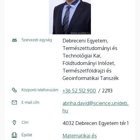
Szervezeti egység
Debreceni Egyetem,
Természettudományi és
Technológiai Kar,
Földtudományi Intézet,
Természetföldrajzi és
Geoinformatikai Tanszék
Központi telefonszám
+36 52 512 900
22113
E-mail cím
abriha.david@science.unideb.
hu
Cím
4032 Debrecen Egyetem tér 1
Épület
Matematikai és