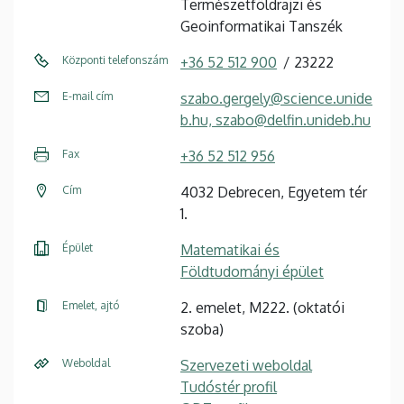
Természetföldrajzi és
Geoinformatikai Tanszék
Központi telefonszám
+36 52 512 900
23222
E-mail cím
szabo.gergely@science.unide
b.hu, szabo@delfin.unideb.hu
Fax
+36 52 512 956
Cím
4032 Debrecen, Egyetem tér
1.
Épület
Matematikai és
Földtudományi épület
Emelet, ajtó
2. emelet, M222. (oktatói
szoba)
Weboldal
Szervezeti weboldal
Tudóstér profil