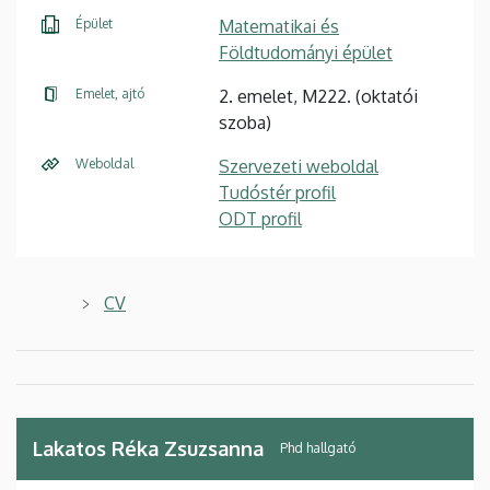
Épület
Matematikai és
Földtudományi épület
Emelet, ajtó
2. emelet, M222. (oktatói
szoba)
Weboldal
Szervezeti weboldal
Tudóstér profil
ODT profil
CV
Lakatos Réka Zsuzsanna
Phd hallgató