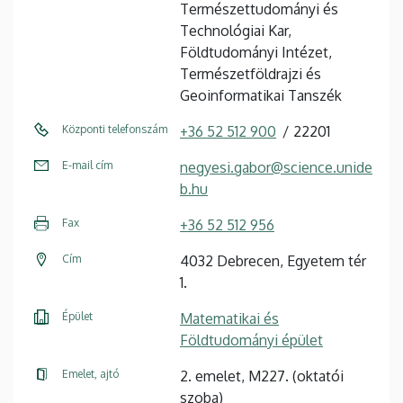
Természettudományi és
Technológiai Kar,
Földtudományi Intézet,
Természetföldrajzi és
Geoinformatikai Tanszék
Központi telefonszám
+36 52 512 900
22201
E-mail cím
negyesi.gabor@science.unide
b.hu
Fax
+36 52 512 956
Cím
4032 Debrecen, Egyetem tér
1.
Épület
Matematikai és
Földtudományi épület
Emelet, ajtó
2. emelet, M227. (oktatói
szoba)