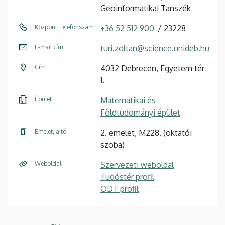
Geoinformatikai Tanszék
Központi telefonszám
+36 52 512 900
23228
E-mail cím
turi.zoltan@science.unideb.hu
Cím
4032 Debrecen, Egyetem tér
1.
Épület
Matematikai és
Földtudományi épület
Emelet, ajtó
2. emelet, M228. (oktatói
szoba)
Weboldal
Szervezeti weboldal
Tudóstér profil
ODT profil