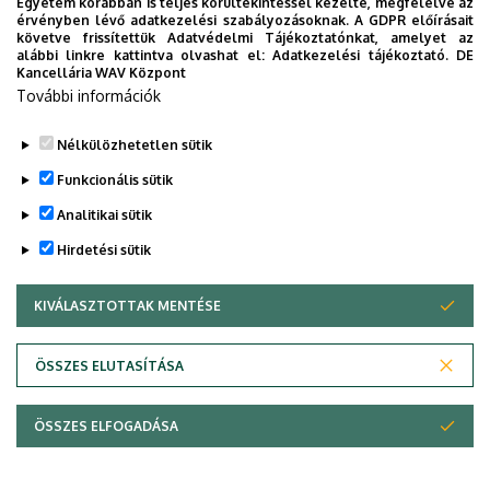
Szervezeti weboldal
Egyetem korábban is teljes körültekintéssel kezelte, megfelelve az
érvényben lévő adatkezelési szabályozásoknak. A GDPR előírásait
ODT profil
követve frissítettük Adatvédelmi Tájékoztatónkat, amelyet az
alábbi linkre kattintva olvashat el:
Adatkezelési tájékoztató.
DE
Kancellária WAV Központ
További információk
Issa Loghmanieh
Phd student
Nélkülözhetetlen sütik
Funkcionális sütik
Analitikai sütik
Hirdetési sütik
KIVÁLASZTOTTAK MENTÉSE
WITHDRAW CONSENT
ÖSSZES ELUTASÍTÁSA
Szervezeti egység
Természetföldrajzi és
ÖSSZES ELFOGADÁSA
Geoinformatikai Tanszék
Központi telefonszám
+36 52 512 900
22325