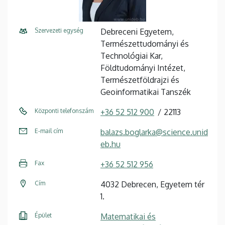
Szervezeti egység
Debreceni Egyetem,
Természettudományi és
Technológiai Kar,
Földtudományi Intézet,
Természetföldrajzi és
Geoinformatikai Tanszék
Központi telefonszám
+36 52 512 900
22113
E-mail cím
balazs.boglarka@science.unid
eb.hu
Fax
+36 52 512 956
Cím
4032 Debrecen, Egyetem tér
1.
Épület
Matematikai és