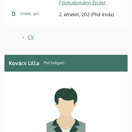
Földtudományi Épület
Emelet, ajtó
2. emelet, 202 (Phd-iroda)
CV
Kovács Lilla
Phd-hallgató