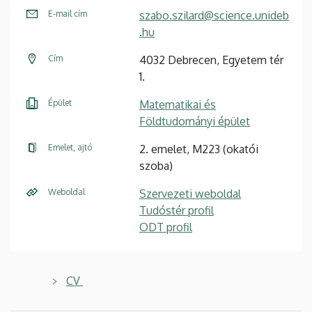
E-mail cím
szabo.szilard@science.unideb
.hu
Cím
4032 Debrecen, Egyetem tér
1.
Épület
Matematikai és
Földtudományi épület
Emelet, ajtó
2. emelet, M223 (okatói
szoba)
Weboldal
Szervezeti weboldal
Tudóstér profil
ODT profil
CV