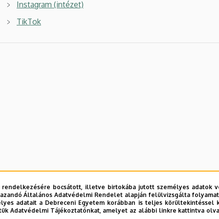
Instagram (intézet)
TikTok
 rendelkezésére bocsátott, illetve birtokába jutott személyes adatok v
azandó Általános Adatvédelmi Rendelet alapján felülvizsgálta folyamata
yes adatait a Debreceni Egyetem korábban is teljes körültekintéssel 
tük Adatvédelmi Tájékoztatónkat, amelyet az alábbi linkre kattintva olv