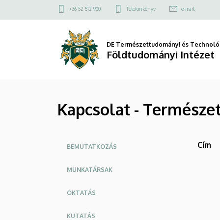
Kapcsolat
Ugrás
Felső
+36 52 512 900
Telefonkönyv
e-mail
a
kapcsolat
-
tartalomra
menü
Természetföldrajzi
DE Természettudományi és Technológ
Földtudományi Intézet
és
Geoinformatikai
Kapcsolat - Természet
Tanszék
|
Oldalmenü
Cím
Földtudományi
BEMUTATKOZÁS
Intézet
MUNKATÁRSAK
OKTATÁS
KUTATÁS