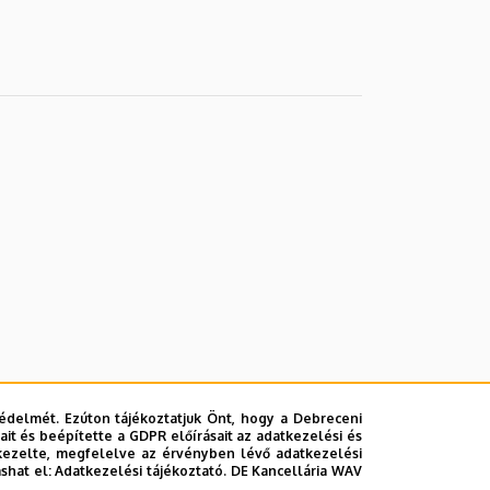
édelmét. Ezúton tájékoztatjuk Önt, hogy a Debreceni
it és beépítette a GDPR előírásait az adatkezelési és
kezelte, megfelelve az érvényben lévő adatkezelési
ashat el:
Adatkezelési tájékoztató.
DE Kancellária WAV