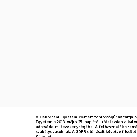
A Debreceni Egyetem kiemelt fontosságúnak tartja a
Egyetem a 2018. május 25. napjától kötelezően alkalm
adatvédelmi tevékenységébe. A felhasználók személ
szabályozásoknak. A GDPR előírásait követve frissítet
Központ