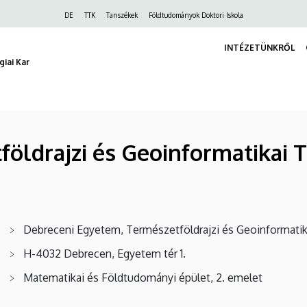
Felső
DE
TTK
Tanszékek
Földtudományok Doktori Iskola
navigáció
INTÉZETÜNKRŐL
iai Kar
földrajzi és Geoinformatikai 
Debreceni Egyetem, Természetföldrajzi és Geoinformati
H-4032 Debrecen, Egyetem tér 1.
Matematikai és Földtudományi épület, 2. emelet