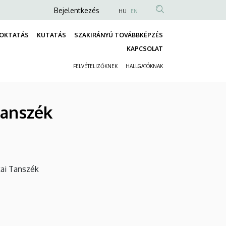
Anonim
Bejelentkezés
HU
EN
Felhasználói
OKTATÁS
KUTATÁS
SZAKIRÁNYÚ TOVÁBBKÉPZÉS
fiók
Fő
KAPCSOLAT
menüje
navigáció
FELVÉTELIZŐKNEK
HALLGATÓKNAK
Másodlagos
navigáció
Tanszék
kai Tanszék