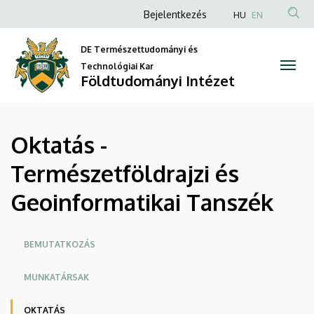
Oktatás
Ugrás
Anonim
Bejelentkezés
HU
EN
a
Felhasználói
-
tartalomra
DE Természettudományi és
fiók
Természetföldrajzi
Technológiai Kar
menüje
Földtudományi Intézet
és
Geoinformatikai
Oktatás -
Tanszék
Természetföldrajzi és
|
Geoinformatikai Tanszék
Földtudományi
Intézet
Oldalmenü
BEMUTATKOZÁS
MUNKATÁRSAK
OKTATÁS