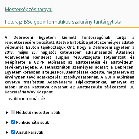
Mesterképzés tárgyai
Földrajz BSc geoinformatikus szakirány tantárgylista
Geoinformatikus MSc tárgyai
A Debreceni Egyetem kiemelt fontosságúnak tartja a
rendelkezésére bocsátott, illetve birtokába jutott személyes adatok
Választható szakdolgozati témák
védelmét. Ezúton tájékoztatjuk Önt, hogy a Debreceni Egyetem a
2018. május 25. napjától kötelezően alkalmazandó Általános
Adatvédelmi Rendelet alapján felülvizsgálta folyamatait és
Szakdolgozat és diplomamunka követelmények
beépítette a GDPR előírásait az adatkezelési és adatvédelmi
tevékenységébe. A felhasználók személyes adatait a Debreceni
Geoinformatikus MSc záróvizsga tételsor
Egyetem korábban is teljes körültekintéssel kezelte, megfelelve az
érvényben lévő adatkezelési szabályozásoknak. A GDPR előírásait
követve frissítettük Adatvédelmi Tájékoztatónkat, amelyet az
Fogadóórák
alábbi linkre kattintva olvashat el:
Adatkezelési tájékoztató.
DE
Kancellária WAV Központ
További információk
Nélkülözhetetlen sütik
Legutóbbi frissítés:
2024. 05. 13. 13:16
Funkcionális sütik
Analitikai sütik