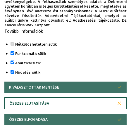
2026. szeptember 19.
tevékenységébe. A felhasználók személyes adatait a Debreceni
Egyetem korábban is teljes körültekintéssel kezelte, megfelelve az
ÁOK-diplomaosztó ünnepség
érvényben lévő adatkezelési szabályozásoknak. A GDPR előírásait
követve frissítettük Adatvédelmi Tájékoztatónkat, amelyet az
Az Általános Orvostudományi Kar szeptember 19-
alábbi linkre kattintva olvashat el:
Adatkezelési tájékoztató.
DE
én, szombaton 11 órától tartja nyári diplomaosztó
Kancellária WAV Központ
További információk
ünnepségét a Főépület Díszudvarán. A Multimédia
és E-learning Technikai Központ a youtube-on
Nélkülözhetetlen sütik
élőben közvetíti az oklevélátadót.
Funkcionális sütik
TOVÁBB AZ ÖSSZES ESEMÉNYRE
Analitikai sütik
Hirdetési sütik
KIVÁLASZTOTTAK MENTÉSE
WITHDRAW CONSENT
Adatvédelem
Adatvédelem
ÖSSZES ELUTASÍTÁSA
Technikai információk
ÖSSZES ELFOGADÁSA
Szerzői jog © 2026 Unideb