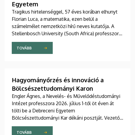
Egyetem
Tragikus hirtelenséggel, 57 éves korában elhunyt
Florian Luca, a matematika, ezen belül a
számelmélet nemzetközi hírű neves kutatója. A
Stellenbosch University (South Africa) professzorát
2025 novemberében avatta díszdoktorai sorába a
Debreceni Egyetem.
TOVÁBB
Hagyományőrzés és innováció a
Bölcsészettudományi Karon
Engler Ágnes, a Nevelés- és Művelődéstudományi
Intézet professzora 2026. július 1-től öt éven át
tölti be a Debreceni Egyetem
Bölcsészettudományi Kar dékáni posztját. Vezetői
stratégiájában fontos szerepet szán a kar
hagyományainak, a bölcsészképzés klasszikus
TOVÁBB