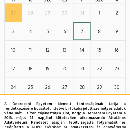
27
28
29
30
31
1
2
3
4
5
6
7
8
9
10
11
12
13
14
15
16
17
18
19
20
21
22
23
24
25
26
27
28
29
30
A Debreceni Egyetem kiemelt fontosságúnak tartja a
31
1
2
3
4
5
6
rendelkezésére bocsátott, illetve birtokába jutott személyes adatok
védelmét. Ezúton tájékoztatjuk Önt, hogy a Debreceni Egyetem a
2018. május 25. napjától kötelezően alkalmazandó Általános
Adatvédelmi Rendelet alapján felülvizsgálta folyamatait és
beépítette a GDPR előírásait az adatkezelési és adatvédelmi