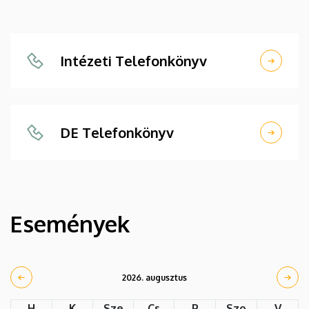
Intézeti Telefonkönyv
DE Telefonkönyv
Események
2026. augusztus
H
K
Sze
Cs
P
Szo
V