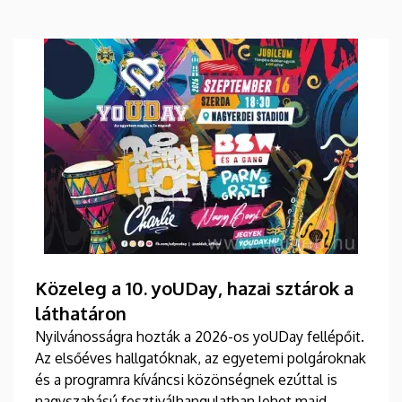
Közeleg a 10. yoUDay, hazai sztárok a
láthatáron
Nyilvánosságra hozták a 2026-os yoUDay fellépőit.
Az elsőéves hallgatóknak, az egyetemi polgároknak
és a programra kíváncsi közönségnek ezúttal is
nagyszabású fesztiválhangulatban lehet majd