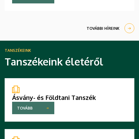
normáinak megőrzésének, egyben reagálva a
változó világ kihívásaira, elsősorban az oktatás, a
tudományos élet és a nemzetközi kapcsolatok
terén.
TOVÁBBI HÍREINK
TANSZÉKEINK
Tanszékeink életéről
Ásvány- és Földtani Tanszék
TOVÁBB